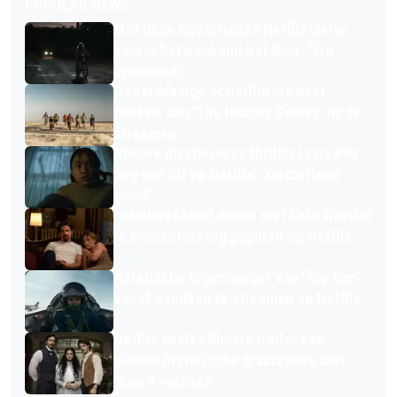
POPULAR NEWS
Met deze mysterieuze Netflix-serie
kom je het weekend wel door: "érg
spannend!"
Gewelddadige actiefilm die doet
denken aan 'The Hunger Games' nu te
streamen
Nieuwe mysterieuze thriller is na één
dag een hit op Netflix: "Ontzettend
goed!"
Indrukwekkend drama met Kate Winslet
is momenteel érg populair op Netflix
Aziatische tegenhanger van 'Top Gun'
vanaf vandaag te streamen op Netflix
Netflix deelt officiële trailer van
nieuwe historische dramaserie met
'Saw X'-actrice