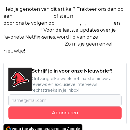
Heb je genoten van dit artikel? Trakteer ons dan op
een
(virtuele) koffie
of steun
The Nerd Shepherd
door ons te volgen op
Facebook
,
X
,
Instagram
en
Google Nieuws
! Voor de laatste updates over je
favoriete Netflix-series, word lid van onze
Alles over
Netflix Facebook-groep.
Zo mis je geen enkel
nieuwtje!
Schrijf je in voor onze Nieuwbrief!
Ontvang elke week het laatste nieuws,
reviews en exclusieve interviews
rechtstreeks in je inbox!
Abonneren
Voeg toe als voorkeursbron op Google