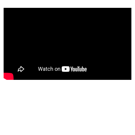
Blijf op de hoogte van jouw
favoriete Netflix-films en -
series