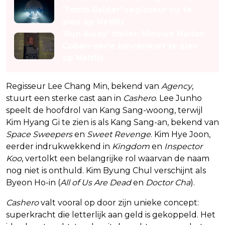
'Tomb Raider'-regisseur nu te
zien op Netflix
'Run Away' trailer: Nieuwe Harlan
Coben-serie binnenkort te zien
op Netflix
Regisseur Lee Chang Min, bekend van
Agency
,
stuurt een sterke cast aan in
Cashero
. Lee Junho
speelt de hoofdrol van Kang Sang-woong, terwijl
Kim Hyang Gi te zien is als Kang Sang-an, bekend van
Space Sweepers
en
Sweet Revenge
. Kim Hye Joon,
eerder indrukwekkend in
Kingdom
en
Inspector
Koo
, vertolkt een belangrijke rol waarvan de naam
nog niet is onthuld. Kim Byung Chul verschijnt als
Byeon Ho-in (
All of Us Are Dead
en
Doctor Cha
).
Cashero
valt vooral op door zijn unieke concept:
superkracht die letterlijk aan geld is gekoppeld. Het