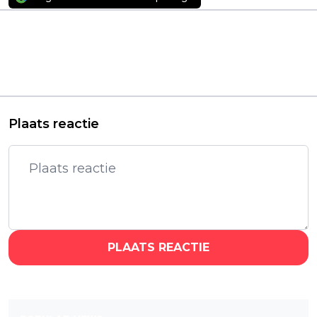
Vorig artikel
Volgend artikel
Nieuwe kerstfilm 'Oh.
Nieuwe westernserie
What. Fun.' met
van 'Sons of Anarchy'-
Michelle Pfeiffer en
maker vanaf vandaag
Felicity Jones nu te
te zien op Netflix
zien
Plaats reactie
PLAATS REACTIE