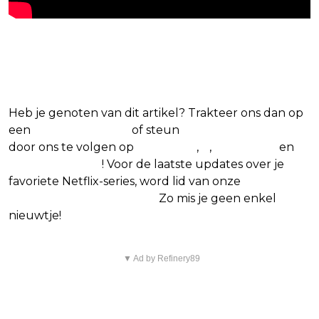
Blijf op de hoogte van jouw favoriete
Netflix-films en -series
Heb je genoten van dit artikel? Trakteer ons dan op
een
(virtuele) koffie
of steun
The Nerd Shepherd
door ons te volgen op
Facebook
,
X
,
Instagram
en
Google Nieuws
! Voor de laatste updates over je
favoriete Netflix-series, word lid van onze
Alles over
Netflix Facebook-groep
.
Zo mis je geen enkel
nieuwtje!
▼ Ad by Refinery89