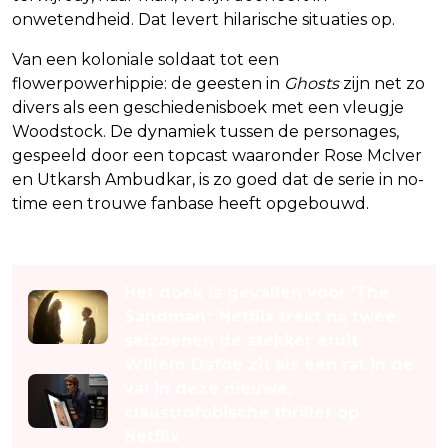
onwetendheid. Dat levert hilarische situaties op.
Van een koloniale soldaat tot een
flowerpowerhippie: de geesten in
Ghosts
zijn net zo
divers als een geschiedenisboek met een vleugje
Woodstock. De dynamiek tussen de personages,
gespeeld door een topcast waaronder Rose McIver
en Utkarsh Ambudkar, is zo goed dat de serie in no-
time een trouwe fanbase heeft opgebouwd.
Lees ook
Het doek is gevallen voor 'The
Sandman': Netflix trekt na twee
seizoenen de stekker eruit
Willem Dafoe zit als een rat in de
val in deze nieuwe,
claustrofobische thriller op
Netflix