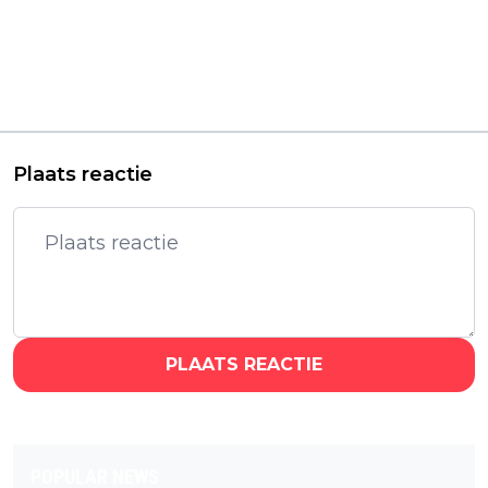
Vorig artikel
Volgend artikel
Juridisch conflict kan
Latijns-Amerikaanse
de release van nieuwe
Harlan Coben-serie
'Superman'-film in
'Caught' heeft een
gevaar brengen
releasedatum op
Netflix
Plaats reactie
PLAATS REACTIE
POPULAR NEWS