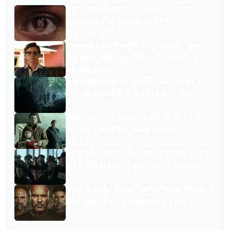
Deze verslavende thriller mag niet
ontbreken op je netflix-lijst:
"Geweldig!"
Nieuwe spannende thrillerserie trekt
érg veel bekijks: "Snel, flitsend en
nostalgisch!"
Deze spannende Netflix-serie van 7
afleveringen kijk je zo in één dag uit
Zenuwslopende zombiefilm met 'Lost'-
acteur vanaf vandaag te zien op
Netflix
Misschien wel één van de beste films
uit 2025 staat nu gewoon op Netflix
Netflix prikt datum voor nieuw seizoen
van Israëlische actieserie 'Fauda'