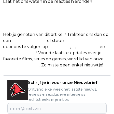
Laat het ons weten in de reacties hieronder!
Blijf op de hoogte van jouw favoriete films
en series
Heb je genoten van dit artikel? Trakteer ons dan op
een
(virtuele) koffie
of steun
The Nerd Shepherd
door ons te volgen op
Facebook
,
X
,
Instagram
en
Google Nieuws
! Voor de laatste updates over je
favoriete films, series en games, word lid van onze
Facebook-groep
. Zo mis je geen enkel nieuwtje!
Schrijf je in voor onze Nieuwbrief!
Ontvang elke week het laatste nieuws,
reviews en exclusieve interviews
rechtstreeks in je inbox!