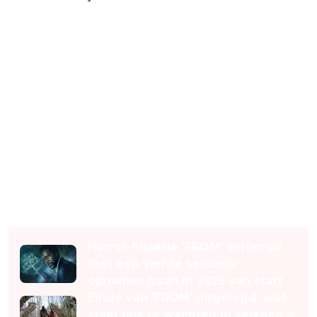
Lees ook
Horror-hitserie 'FROM' verlengd
met een vierde seizoen:
opnames gaan in 2025 van start
Einde van 'FROM' uitgelegd: wat
staat ons te wachten in seizoen 4