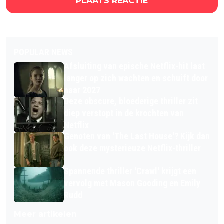
PLAATS REACTIE
POPULAR NEWS
Afsluiting van epische Netflix-hit laat
langer op zich wachten en schuift door
naar 2027
Deze obscure, bloederige thriller zit
diep verstopt in de krochten van
Netflix
Genoten van 'The Last House'? Kijk dan
ook deze mysterieuze Netflix-thriller
Spannende thriller 'Crawl' krijgt een
vervolg met Mason Gooding en Emily
Rudd
Meer artikelen