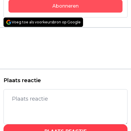
Abonneren
Voeg toe als voorkeursbron op Google
Vorig artikel
Volgend artikel
Gigantische spelshow
Netflix-kijkers
van YouTuber
snakken naar een
MrBeast komt op 19
derde seizoen van
december naar Prime
populair
Video: 'Beast Games'
kostuumdrama:
"ongelooflijk goed"
Plaats reactie