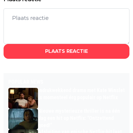
PLAATS REACTIE
POPULAR NEWS
Indrukwekkend drama met Kate Winslet
is momenteel érg populair op Netflix
Nieuwe mysterieuze thriller is na één
dag een hit op Netflix: "Ontzettend
goed!"
Afsluiting van epische Netflix-hit laat