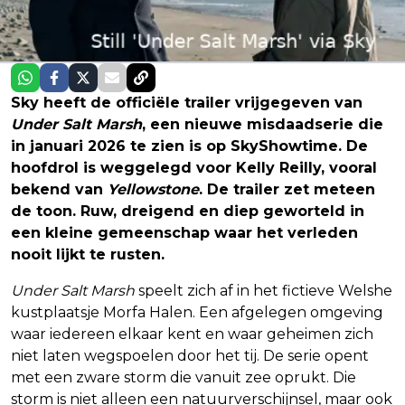
Sky heeft de officiële trailer vrijgegeven van
Under Salt Marsh
, een nieuwe misdaadserie die
in januari 2026 te zien is op SkyShowtime. De
hoofdrol is weggelegd voor Kelly Reilly, vooral
bekend van
Yellowstone
. De trailer zet meteen
de toon. Ruw, dreigend en diep geworteld in
een kleine gemeenschap waar het verleden
nooit lijkt te rusten.
Under Salt Marsh
speelt zich af in het fictieve Welshe
kustplaatsje Morfa Halen. Een afgelegen omgeving
waar iedereen elkaar kent en waar geheimen zich
niet laten wegspoelen door het tij. De serie opent
met een zware storm die vanuit zee oprukt. Die
storm is niet alleen een natuurverschijnsel, maar ook