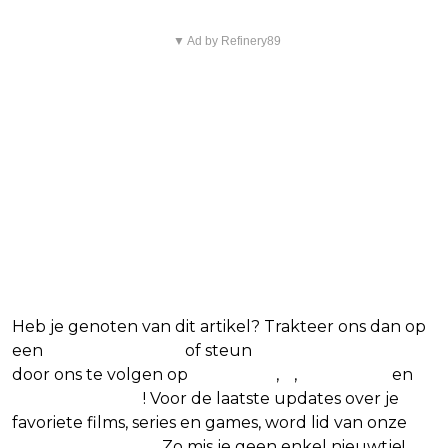
▼ Ad by Refinery89
Heb je genoten van dit artikel? Trakteer ons dan op
een
(virtuele) koffie
of steun
The Nerd Shepherd
door ons te volgen op
Facebook
,
X
,
Instagram
en
Google Nieuws
! Voor de laatste updates over je
favoriete films, series en games, word lid van onze
Facebook-groep
. Zo mis je geen enkel nieuwtje!