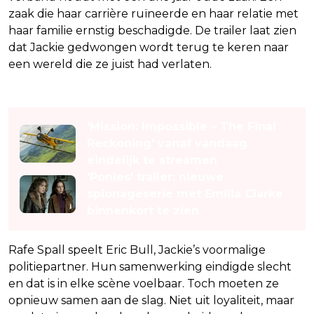
zaak die haar carrière ruïneerde en haar relatie met
haar familie ernstig beschadigde. De trailer laat zien
dat Jackie gedwongen wordt terug te keren naar
een wereld die ze juist had verlaten.
Lees ook
'Mission: Impossible – The Final
Reckoning' vanaf vandaag
eindelijk te streamen
'Ponies' trailer: nieuwe
spionageserie met Emilia Clarke
binnenkort te zien
Rafe Spall speelt Eric Bull, Jackie’s voormalige
politiepartner. Hun samenwerking eindigde slecht
en dat is in elke scène voelbaar. Toch moeten ze
opnieuw samen aan de slag. Niet uit loyaliteit, maar