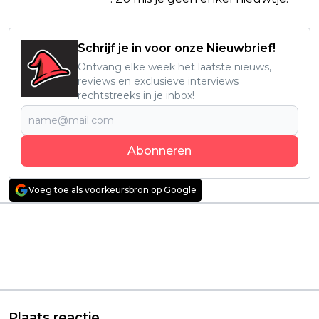
Schrijf je in voor onze Nieuwbrief!
Ontvang elke week het laatste nieuws,
reviews en exclusieve interviews
rechtstreeks in je inbox!
Abonneren
Voeg toe als voorkeursbron op Google
Vorig artikel
Volgend artikel
Nieuw seizoen van
Genoten van 'Het
romantische Netflix-
Verhaal van
serie is na één dag een
Nederland'? Deze
enorme hit
nieuwe serie wil je
écht niet missen
Plaats reactie