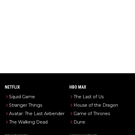
NETFLIX
HBO MAX
Squid Game
The Last of Us
Stranger Things
House of the Dragon
Avatar: The Last Airbender
Game of Thrones
The Walking Dead
Dune