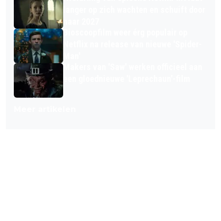
langer op zich wachten en schuift door
naar 2027
Bioscoopfilm weer érg populair op
Netflix na release van nieuwe 'Spider-
Man'
Makers van 'Saw' werken officieel aan
een gloednieuwe 'Leprechaun'-film
Meer artikelen