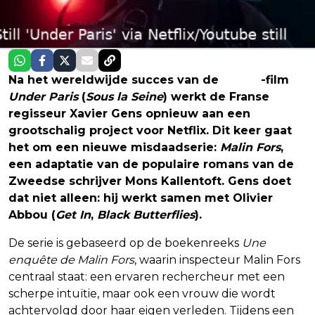
Na het wereldwijde succes van de
Netflix
-film
Under Paris
(
Sous la Seine
) werkt de Franse
regisseur Xavier Gens opnieuw aan een
grootschalig project voor Netflix. Dit keer gaat
het om een nieuwe misdaadserie:
Malin Fors
,
een adaptatie van de populaire romans van de
Zweedse schrijver Mons Kallentoft. Gens doet
dat niet alleen: hij werkt samen met Olivier
Abbou (
Get In
,
Black Butterflies
).
De serie is gebaseerd op de boekenreeks
Une
enquête de Malin Fors
, waarin inspecteur Malin Fors
centraal staat: een ervaren rechercheur met een
scherpe intuïtie, maar ook een vrouw die wordt
achtervolgd door haar eigen verleden. Tijdens een