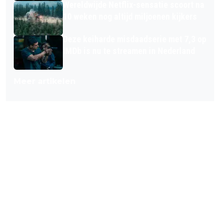
Wereldwijde Netflix-sensatie scoort na
10 weken nog altijd miljoenen kijkers
Deze keiharde misdaadserie met 7,3 op
IMDb is nu te streamen in Nederland
Meer artikelen