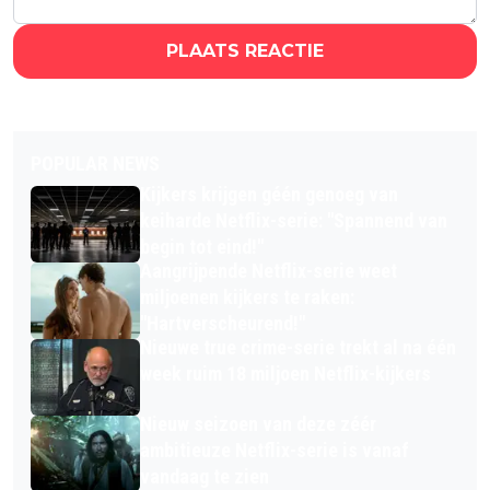
PLAATS REACTIE
POPULAR NEWS
Kijkers krijgen géén genoeg van
keiharde Netflix-serie: "Spannend van
begin tot eind!"
Aangrijpende Netflix-serie weet
miljoenen kijkers te raken:
"Hartverscheurend!"
Nieuwe true crime-serie trekt al na één
week ruim 18 miljoen Netflix-kijkers
Nieuw seizoen van deze zéér
ambitieuze Netflix-serie is vanaf
vandaag te zien