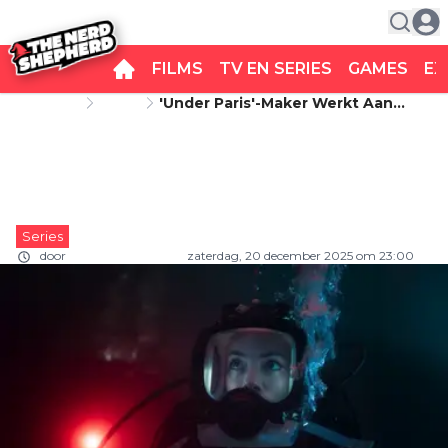
FILMS
TV EN SERIES
GAMES
EX
Startpagina
Series
'Under Paris'-Maker Werkt Aan
'Under Paris'-maker werkt aan
Nieuwe Spannende Netflix-Serie:
'Malin Fors'
nieuwe spannende Netflix-serie:
'Malin Fors'
Series
door
Carlo van Remortel
zaterdag, 20 december 2025 om 23:00