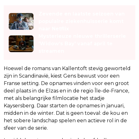
Lees ook
Zevende en laatste seizoen van
populaire ziekenhuisserie komt
naar Netflix
Mysterieuze nieuwe thrillerserie
'Widow’s Bay' vanaf april te
streamen
Hoewel de romans van Kallentoft stevig geworteld
zijn in Scandinavië, kiest Gens bewust voor een
Franse setting. De opnames vinden voor een groot
deel plaats in de Elzas en in de regio Île-de-France,
met als belangrijke filmlocatie het stadje
Kaysersberg. Daar starten de opnames in januari,
midden in de winter. Dat is geen toeval: de kou en
het sobere landschap spelen een actieve rol in de
sfeer van de serie.