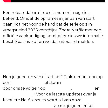
Een releasedatum is op dit moment nog niet
bekend. Omdat de opnames in januari van start
gaan, ligt het voor de hand dat de serie op zijn
vroegst eind 2026 verschijnt. Zodra Netflix met een
officiële aankondiging komt of er nieuwe informatie
beschikbaar is, zullen we dat uiteraard melden.
Blijf op de hoogte van jouw
favoriete Netflix-films en -series
Heb je genoten van dit artikel? Trakteer ons dan op
een
(virtuele) koffie
of steun
The Nerd Shepherd
door ons te volgen op
Facebook
,
X
,
Instagram
en
Google Nieuws
! Voor de laatste updates over je
favoriete Netflix-series, word lid van onze
Alles over
Netflix Facebook-groep.
Zo mis je geen enkel