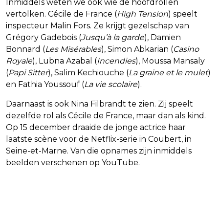
Inmiddels weten we ook wie de hoofdrollen
vertolken. Cécile de France (
High Tension
) speelt
inspecteur Malin Fors. Ze krijgt gezelschap van
Grégory Gadebois (
Jusqu’à la garde
), Damien
Bonnard (
Les Misérables
), Simon Abkarian (
Casino
Royale
), Lubna Azabal (
Incendies
), Moussa Mansaly
(
Papi Sitter
), Salim Kechiouche (
La graine et le mulet
)
en Fathia Youssouf (
La vie scolaire
).
Daarnaast is ook Nina Filbrandt te zien. Zij speelt
dezelfde rol als Cécile de France, maar dan als kind.
Op 15 december draaide de jonge actrice haar
laatste scène voor de Netflix-serie in Coubert, in
Seine-et-Marne. Van die opnames zijn inmiddels
beelden verschenen op YouTube.