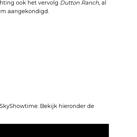
chting ook het vervolg
Dutton Ranch
, al
atum aangekondigd.
p SkyShowtime. Bekijk hieronder de