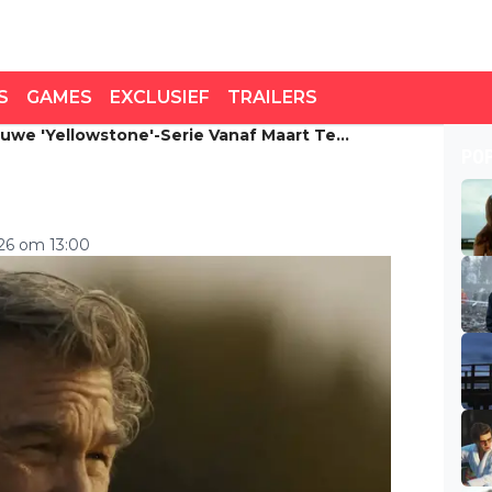
S
GAMES
EXCLUSIEF
TRAILERS
ieuwe 'Yellowstone'-Serie Vanaf Maart Te
uwe 'Yellowstone'-serie
PO
026 om 13:00