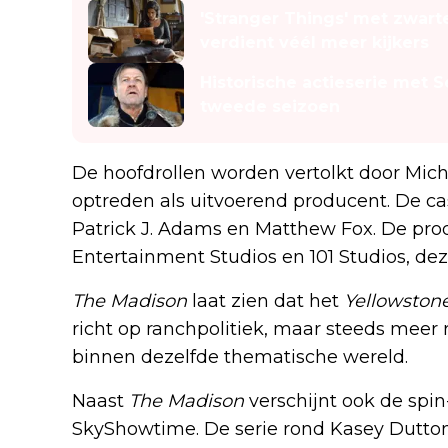
'Stranger Things' met zwart
verdient véél meer kijkers
Historische actieserie met S
tweede seizoen
De hoofdrollen worden vertolkt door Michel
optreden als uitvoerend producent. De c
Patrick J. Adams en Matthew Fox. De pro
Entertainment Studios en 101 Studios, dez
The Madison
laat zien dat het
Yellowston
richt op ranchpolitiek, maar steeds meer 
binnen dezelfde thematische wereld.
Naast
The Madison
verschijnt ook de spin
SkyShowtime. De serie rond Kasey Dutton 