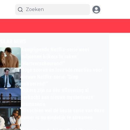
PULAR NEWS
Aangrijpende Netflix-serie weet
miljoenen kijkers te raken:
"Hartverscheurend!"
Hoge scores en lovende reacties voor
nieuwe Netflix-serie: "Diep
ontroerend!"
Kijkers zijn na één aflevering al
verkocht aan nieuwe mysterieuze
dramaserie
Misschien wel dé beste serie van deze
zomer is nu eindelijk te streamen