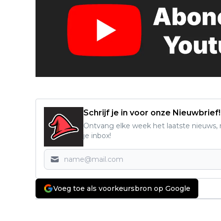
Schrijf je in voor onze Nieuwbrief!
Ontvang elke week het laatste nieuws, r
je inbox!
Voeg toe als voorkeursbron op Google
Vorig artikel
Netflix deelt eerste teaser én