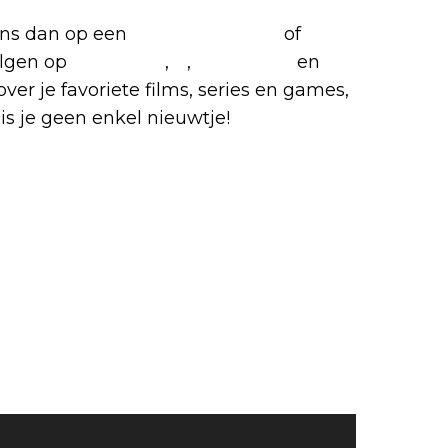
 ons dan op een
(virtuele) koffie
of
olgen op
Facebook
,
X
,
Instagram
en
over je favoriete films, series en games,
is je geen enkel nieuwtje!