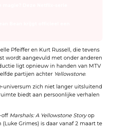
e magie? Deze Netflix-serie
ean Bean krijgt officieel een
le Pfeiffer en Kurt Russell, die tevens
ast wordt aangevuld met onder anderen
ductie ligt opnieuw in handen van MTV
elfde partijen achter
Yellowstone
.
e
-universum zich niet langer uitsluitend
ruimte biedt aan persoonlijke verhalen
-off
Marshals: A Yellowstone Story
op
(Luke Grimes) is daar vanaf 2 maart te