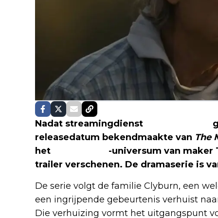
Nadat streamingdienst
SkyShowtime
g
releasedatum bekendmaakte van
The 
het
Yellowstone
-universum van maker Ta
trailer verschenen. De dramaserie is va
De serie volgt de familie Clyburn, een we
een ingrijpende gebeurtenis verhuist naa
Die verhuizing vormt het uitgangspunt v