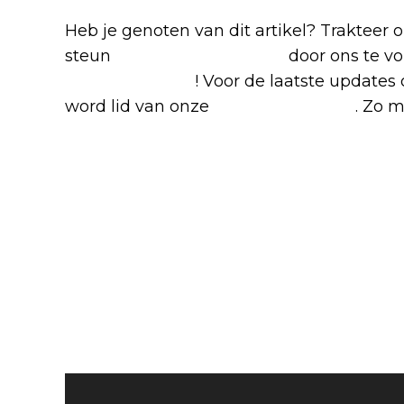
Heb je genoten van dit artikel? Trakteer
steun
The Nerd Shepherd
door ons te v
Google Nieuws
! Voor de laatste updates 
word lid van onze
Facebook-groep
. Zo m