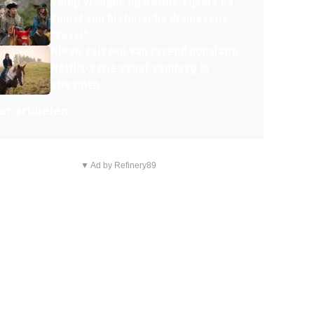
Volop vreugde bij Netflix-kijkers na
komst van historische dramaserie:
"Yess!"
Nieuw seizoen van razend populaire
Netflix-serie vanaf vandaag te
streamen
r artikelen
▼ Ad by Refinery89