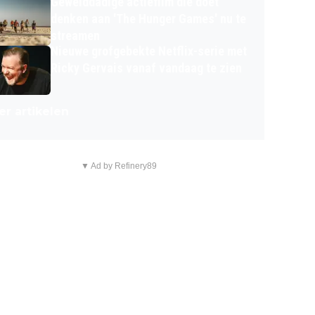
Gewelddadige actiefilm die doet
denken aan 'The Hunger Games' nu te
streamen
Nieuwe grofgebekte Netflix-serie met
Ricky Gervais vanaf vandaag te zien
r artikelen
▼ Ad by Refinery89