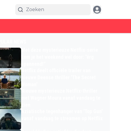
PULAR NEWS
Met deze mysterieuze Netflix-serie
kom je het weekend wel door: "érg
spannend!"
Netflix deelt officiële trailer van
nieuwe Deense thriller 'The Secret
Woman'
Nieuwe mysterieuze Netflix-thriller
met Wagner Moura vanaf vandaag te
zien
Aziatische tegenhanger van 'Top Gun'
vanaf vandaag te streamen op Netflix