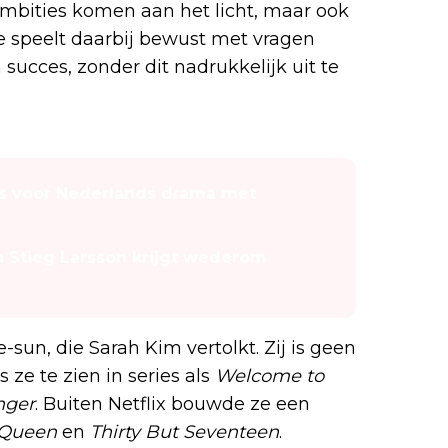
 ambities komen aan het licht, maar ook
rie speelt daarbij bewust met vragen
succes, zonder dit nadrukkelijk uit te
ers voor Nederlands drama met
Stieg Larsson krijgt wederom
sun, die Sarah Kim vertolkt. Zij is geen
 ze te zien in series als
Welcome to
nger
. Buiten Netflix bouwde ze een
 Queen
en
Thirty But Seventeen
.