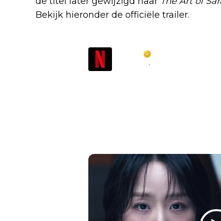
de titel later gewijzigd naar
The Art of Sa
Bekijk hieronder de officiële trailer.
Netflix
@
netflix
·
Follow
She built a luxurious life ba
body turns up in Seoul, a rel
pull her every thread.

The Art of Sarah, starring 
hyuk, premieres February 1