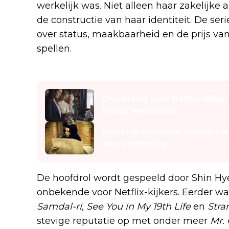
werkelijk was. Niet alleen haar zakelijke
de constructie van haar identiteit. De se
over status, maakbaarheid en de prijs van 
spellen.
Lees ook
Opvallend veel Netflix-kijk
Monic Hendrickx
Wereldberoemde roman van 
een verfilming
De hoofdrol wordt gespeeld door Shin Hye-
onbekende voor Netflix-kijkers. Eerder was
Samdal-ri
,
See You in My 19th Life
en
Stra
stevige reputatie op met onder meer
Mr.