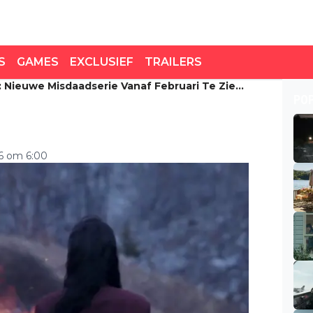
S
GAMES
EXCLUSIEF
TRAILERS
r: Nieuwe Misdaadserie Vanaf Februari Te Zien
: nieuwe misdaadserie
PO
etflix
26 om 6:00