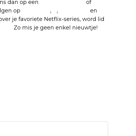
 ons dan op een
(virtuele) koffie
of
olgen op
Facebook
,
X
,
Instagram
en
ver je favoriete Netflix-series, word lid
roep.
Zo mis je geen enkel nieuwtje!