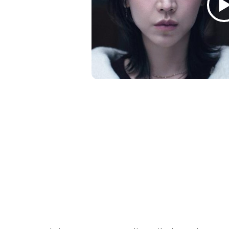
12:00 AM · Jan 13, 2026
10.5K
Reply
Copy l
Read 135 
Blijf op de hoogte van jouw 
-series