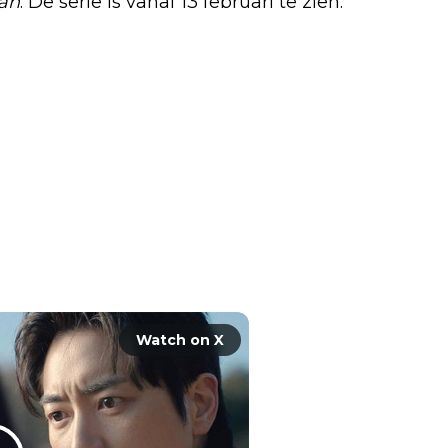
rah
. De serie is vanaf 13 februari te zien.
sed on lies. But when a 
entless detective will 
Shin Hae-sun and Lee Jun-
3.
Watch on X