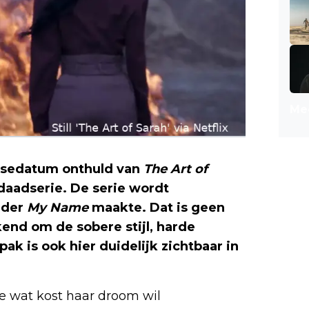
Mee
leasedatum onthuld van
The Art of
daadserie. De serie wordt
rder
My Name
maakte. Dat is geen
kend om de sobere stijl, harde
ak is ook hier duidelijk zichtbaar in
e wat kost haar droom wil