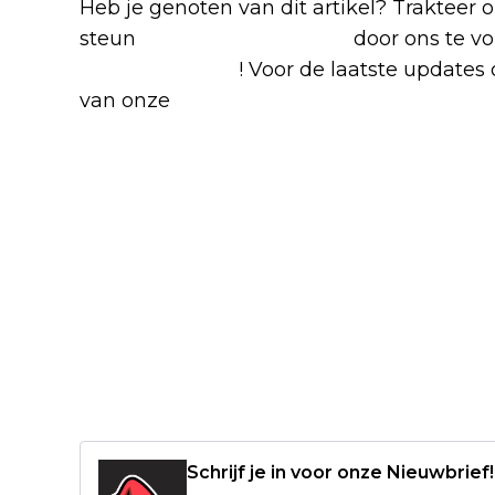
Heb je genoten van dit artikel? Trakteer
steun
The Nerd Shepherd
door ons te v
Google Nieuws
! Voor de laatste updates o
van onze
Alles over Netflix Facebook-g
Schrijf je in voor onze Nieuwbrief!