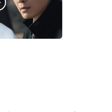
ink
replies
favoriete Netflix-films en