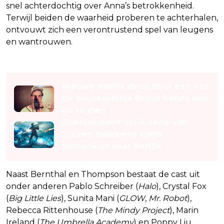
snel achterdochtig over Anna’s betrokkenheid.
Terwijl beiden de waarheid proberen te achterhalen,
ontvouwt zich een verontrustend spel van leugens
en wantrouwen.
Lees ook
Nieuwe Netflix-docu over één van
de succesvolste Britse bands ooit
nu te zien
Spectaculaire sci-fi-serie van
Steven Spielberg komt
binnenkort naar Netflix
Naast Bernthal en Thompson bestaat de cast uit
onder anderen Pablo Schreiber (
Halo
), Crystal Fox
(
Big Little Lies
), Sunita Mani (
GLOW
,
Mr. Robot
),
Rebecca Rittenhouse (
The Mindy Project
), Marin
Ireland (
The Umbrella Academy
) en Poppy Liu