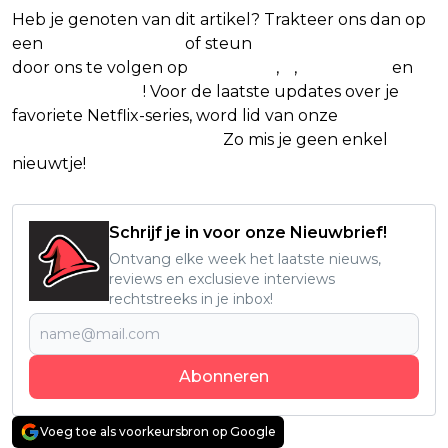
Heb je genoten van dit artikel? Trakteer ons dan op
een
(virtuele) koffie
of steun
The Nerd Shepherd
door ons te volgen op
Facebook
,
X
,
Instagram
en
Google Nieuws
! Voor de laatste updates over je
favoriete Netflix-series, word lid van onze
Alles over
Netflix Facebook-groep.
Zo mis je geen enkel
nieuwtje!
Schrijf je in voor onze Nieuwbrief!
Ontvang elke week het laatste nieuws,
reviews en exclusieve interviews
rechtstreeks in je inbox!
Abonneren
Voeg toe als voorkeursbron op Google