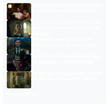
Indrukwekkend drama met Kate Winslet
is momenteel érg populair op Netflix
Afsluiting van epische Netflix-hit laat
langer op zich wachten en schuift door
naar 2027
Bioscoopfilm weer érg populair op
Netflix na release van nieuwe 'Spider-
Man'
Makers van 'Saw' werken officieel aan
een gloednieuwe 'Leprechaun'-film
Genoten van 'The Last House'? Kijk dan
ook deze mysterieuze Netflix-thriller
Meer artikelen