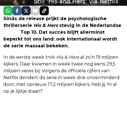
Sinds de release prijkt de psychologische
thrillerserie
His & Hers
stevig in de Nederlandse
Netflix
Top 10. Dat succes blijft allerminst
beperkt tot ons land: ook internationaal wordt
de serie massaal bekeken.
In de eerste week trok
His & Hers
al zo’n 19 miljoen
kijkers. Daar kwamen in week twee nog eens 29,5
miljoen views bij. Volgens de officiële cijfers van
Netflix dendert de serie in week drie onverminderd
door, met opnieuw 17,2 miljoen kijkers. Heb jij ‘m al
op je lijstje staan?