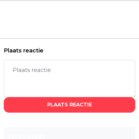
Vorig artikel
Volgend artikel
'Lord of the Flies'
'The Hunger Games'-
trailer: nieuwe BBC-
makers werken
serie van
officieel aan een
'Adolescence'-maker
nieuwe 'Dirty
binnenkort te zien
Dancing'-film
Plaats reactie
PLAATS REACTIE
POPULAR NEWS