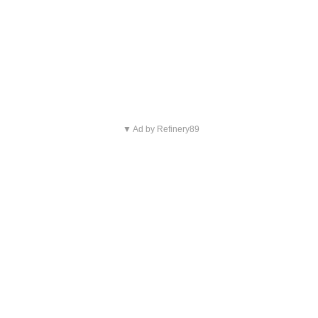
Blijf op de hoogte van jouw
favoriete Netflix-films en -
series
▼ Ad by Refinery89