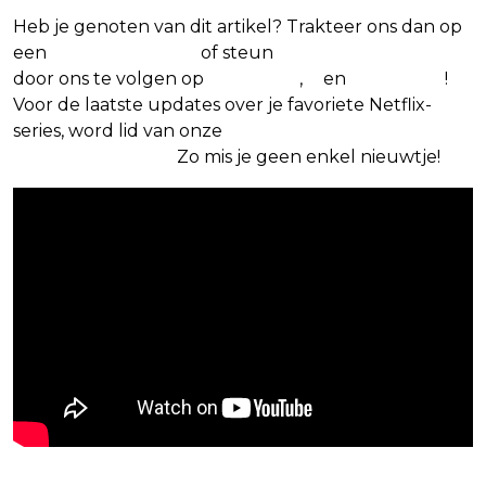
Heb je genoten van dit artikel? Trakteer ons dan op
een
(virtuele) koffie
of steun
The Nerd Shepherd
door ons te volgen op
Facebook
,
X
en
Instagram
!
Voor de laatste updates over je favoriete Netflix-
series, word lid van onze
Alles over Netflix
Facebook-groep
.
Zo mis je geen enkel nieuwtje!