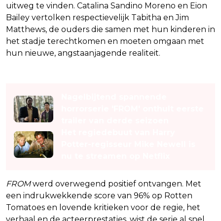
uitweg te vinden. Catalina Sandino Moreno en Eion
Bailey vertolken respectievelijk Tabitha en Jim
Matthews, de ouders die samen met hun kinderen in
het stadje terechtkomen en moeten omgaan met
hun nieuwe, angstaanjagende realiteit.
Lees ook
Nagelbijtend spannende
horrorserie 'FROM' onthult eerste
trailer van derde seizoen
Het regiedebuut van Harry
Potter-regisseur Mike Newell is
nu te streamen op Netflix
FROM
werd overwegend positief ontvangen. Met
een indrukwekkende score van 96% op Rotten
Tomatoes en lovende kritieken voor de regie, het
verhaal en de acteerprestaties, wist de serie al snel