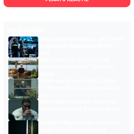
POPULAR NEWS
Deze spannende thriller is met afstand
de allerbeste Nederlandse Netflix-
serie
Netflix deelt officiële trailer van
nieuwe Deense thriller 'The Secret
Woman'
Nieuwe mysterieuze Netflix-thriller
met Wagner Moura vanaf vandaag te
zien
Netflix deelt spannende trailer van
gloednieuw seizoen 'Beauty in Black'
A24 deelt officiële trailer van nieuwe
thriller 'Primetime' met Robert