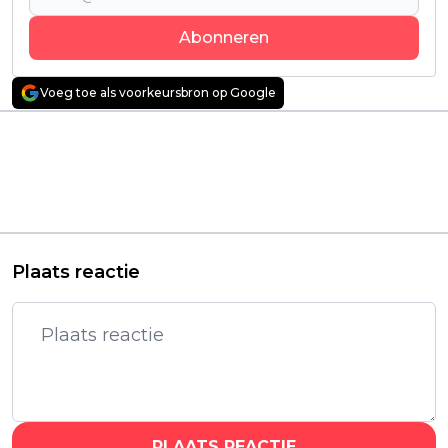
Abonneren
Voeg toe als voorkeursbron op Google
Vorig artikel
Volgend artikel
Keihard geflopte
Nieuwe Dragon Ball-
gameverfilming met
serie van Akira
Rupert Friend krijgt
Toriyama heeft een
binnenkort een
releasedatum te
herkansing op Netflix
pakken
Plaats reactie
PLAATS REACTIE