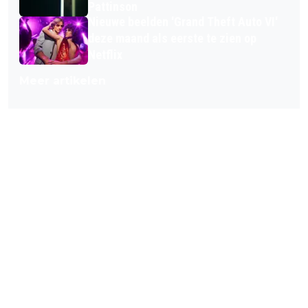
Pattinson
Nieuwe beelden 'Grand Theft Auto VI'
deze maand als eerste te zien op
Netflix
Meer artikelen