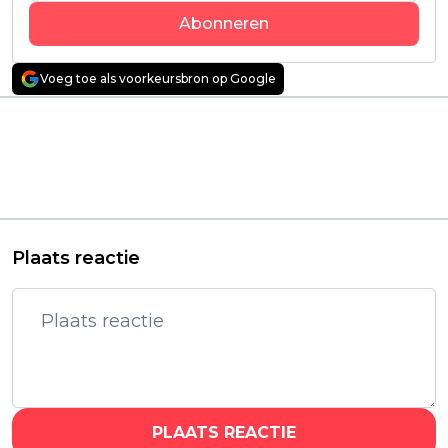
Abonneren
Voeg toe als voorkeursbron op Google
Vorig artikel
Volgend artikel
Intense thriller 'The
Netflix onthult
Silent Hour' met Joel
officiële trailer van
Kinnaman binnenkort
nieuw, emotioneel
te zien op Prime Video
drama 'Abandoned
Man'
Plaats reactie
PLAATS REACTIE