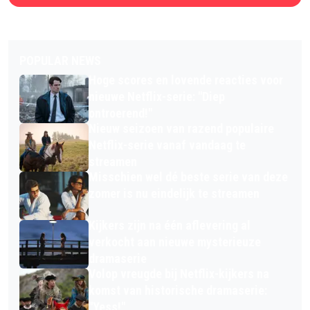
POPULAR NEWS
Hoge scores en lovende reacties voor
nieuwe Netflix-serie: "Diep
ontroerend!"
Nieuw seizoen van razend populaire
Netflix-serie vanaf vandaag te
streamen
Misschien wel dé beste serie van deze
zomer is nu eindelijk te streamen
Kijkers zijn na één aflevering al
verkocht aan nieuwe mysterieuze
dramaserie
Volop vreugde bij Netflix-kijkers na
komst van historische dramaserie:
"Yess!"