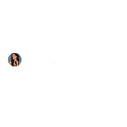
Gina Carano 🕯
@
ginacarano
·
Follow
I have come to an agreement with 
Disney/Lucasfilm 
@disney
@Lucasfilm
which I believe is the best outcome for 
all parties involved. I hope this brings 
some healing to the force. 

I want to extend my deepest most 
heartfelt gratitude to Elon Musk, 