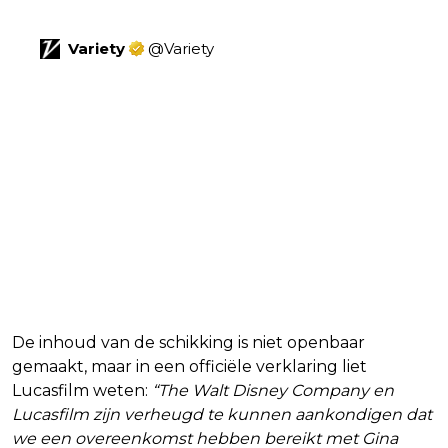
@elonmusk
 a man I’ve never met,
Variety
@
Variety
Gina Carano, Disney Settle Legal Dispute Over 
'Mandalorian' Firing: 'We Look Forward to 
Identifying Opportunities to Work Together in 
the Future' 
variety.com/2025/biz/news/…
9:55 PM · Aug 7, 2025
98.4K
Reply
Copy link
Read 5.2K replies
De inhoud van de schikking is niet openbaar
gemaakt, maar in een officiële verklaring liet
Lucasfilm weten:
“The Walt Disney Company en
Lucasfilm zijn verheugd te kunnen aankondigen dat
we een overeenkomst hebben bereikt met Gina