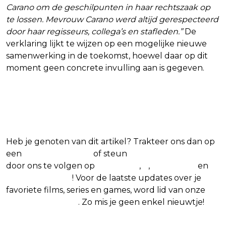
Carano om de geschilpunten in haar rechtszaak op
te lossen. Mevrouw Carano werd altijd gerespecteerd
door haar regisseurs, collega’s en stafleden.”
De
verklaring lijkt te wijzen op een mogelijke nieuwe
samenwerking in de toekomst, hoewel daar op dit
moment geen concrete invulling aan is gegeven.
Blijf op de hoogte van jouw
favoriete films en series
Heb je genoten van dit artikel? Trakteer ons dan op
een
(virtuele) koffie
of steun
The Nerd Shepherd
door ons te volgen op
Facebook
,
X
,
Instagram
en
Google Nieuws
! Voor de laatste updates over je
favoriete films, series en games, word lid van onze
Facebook-groep
. Zo mis je geen enkel nieuwtje!