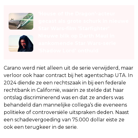
Lees ook
'House of the Dragon'-acteur
gecast als grote schurk in nieuwe
Star Wars-film 'Starfighter'
Nieuwe blik op Darth Maul in
aankomende Star Wars-serie
'Shadow Lord' onthuld
Carano werd niet alleen uit de serie verwijderd, maar
verloor ook haar contract bij het agentschap UTA. In
2024 diende ze een rechtszaak in bij een federale
rechtbank in Californië, waarin ze stelde dat haar
ontslag discriminerend was en dat ze anders was
behandeld dan mannelijke collega’s die eveneens
politieke of controversiële uitspraken deden. Naast
een schadevergoeding van 75.000 dollar eiste ze
ook een terugkeer in de serie.