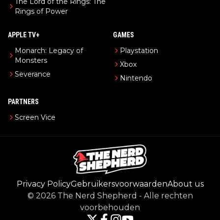
The Lord of the Rings: The
Rings of Power
APPLE TV+
GAMES
Monarch: Legacy of
Playstation
Monsters
Xbox
Severance
Nintendo
PARTNERS
Screen Vice
Privacy Policy
Gebruikersvoorwaarden
About us
©
2026
The Nerd Shepherd
-
Alle rechten
voorbehouden