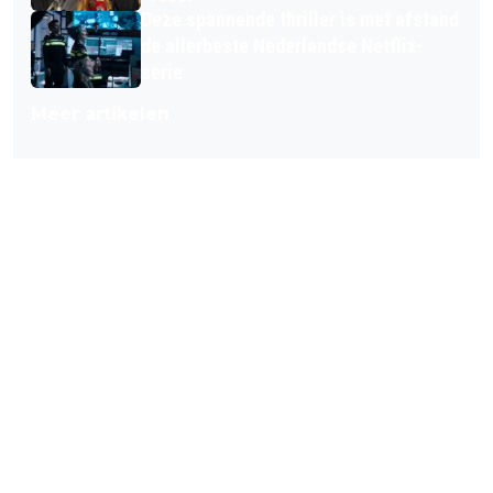
Deze spannende thriller is met afstand
de allerbeste Nederlandse Netflix-
serie
Meer artikelen