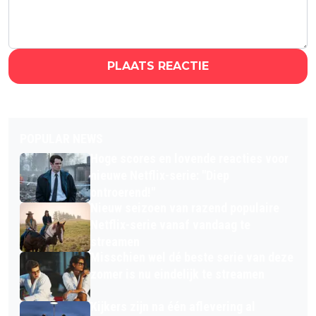
PLAATS REACTIE
POPULAR NEWS
Hoge scores en lovende reacties voor
nieuwe Netflix-serie: "Diep
ontroerend!"
Nieuw seizoen van razend populaire
Netflix-serie vanaf vandaag te
streamen
Misschien wel dé beste serie van deze
zomer is nu eindelijk te streamen
Kijkers zijn na één aflevering al