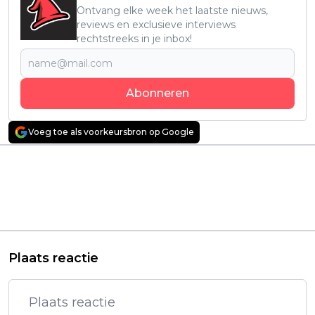
Ontvang elke week het laatste nieuws,
reviews en exclusieve interviews
rechtstreeks in je inbox!
Abonneren
Voeg toe als voorkeursbron op Google
Vorig artikel
Volgend artikel
Netflix strikt de
Netflix bevestigt
rechten van
releasedatum van
mysterieuze
'Interview with the
thrillerserie 'Playing
Vampire' én 'The
Gracie Darling'
Mayfair Witches'
Plaats reactie