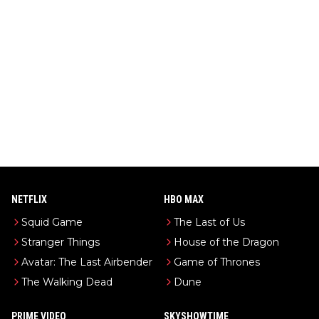
NETFLIX
HBO MAX
Squid Game
The Last of Us
Stranger Things
House of the Dragon
Avatar: The Last Airbender
Game of Thrones
The Walking Dead
Dune
PRIME VIDEO
SKYSHOWTIME