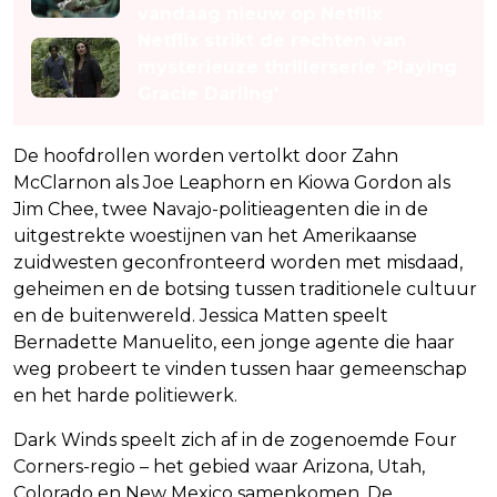
vandaag nieuw op Netflix
Netflix strikt de rechten van
mysterieuze thrillerserie 'Playing
Gracie Darling'
De hoofdrollen worden vertolkt door Zahn
McClarnon als Joe Leaphorn en Kiowa Gordon als
Jim Chee, twee Navajo-politieagenten die in de
uitgestrekte woestijnen van het Amerikaanse
zuidwesten geconfronteerd worden met misdaad,
geheimen en de botsing tussen traditionele cultuur
en de buitenwereld. Jessica Matten speelt
Bernadette Manuelito, een jonge agente die haar
weg probeert te vinden tussen haar gemeenschap
en het harde politiewerk.
Dark Winds speelt zich af in de zogenoemde Four
Corners-regio – het gebied waar Arizona, Utah,
Colorado en New Mexico samenkomen. De