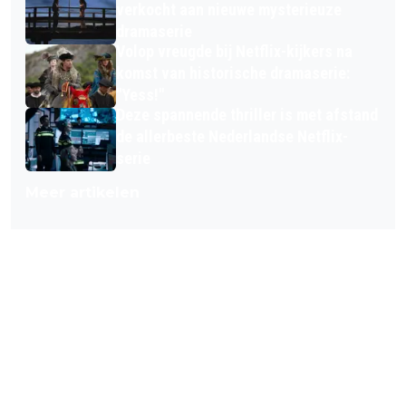
verkocht aan nieuwe mysterieuze
dramaserie
Volop vreugde bij Netflix-kijkers na
komst van historische dramaserie:
"Yess!"
Deze spannende thriller is met afstand
de allerbeste Nederlandse Netflix-
serie
Meer artikelen