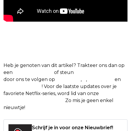
Blijf op de hoogte van jouw
favoriete Netflix-films en -series
Heb je genoten van dit artikel? Trakteer ons dan op
een
(virtuele) koffie
of steun
The Nerd Shepherd
door ons te volgen op
Facebook
,
X
,
Instagram
en
Google Nieuws
! Voor de laatste updates over je
favoriete Netflix-series, word lid van onze
Alles over
Netflix Facebook-groep
.
Zo mis je geen enkel
nieuwtje!
Schrijf je in voor onze Nieuwbrief!