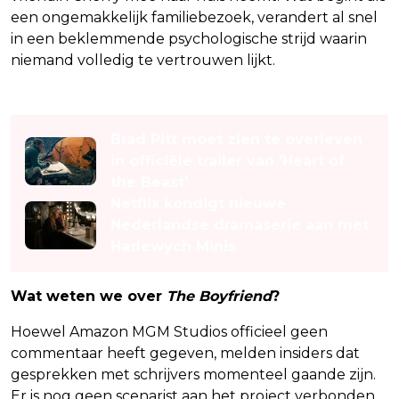
een ongemakkelijk familiebezoek, verandert al snel
in een beklemmende psychologische strijd waarin
niemand volledig te vertrouwen lijkt.
Lees ook
Brad Pitt moet zien te overleven
in officiële trailer van 'Heart of
the Beast'
Netflix kondigt nieuwe
Nederlandse dramaserie aan met
Hadewych Minis
Wat weten we over
The Boyfriend
?
Hoewel Amazon MGM Studios officieel geen
commentaar heeft gegeven, melden insiders dat
gesprekken met schrijvers momenteel gaande zijn.
Er is nog geen scenarist aan het project verbonden.