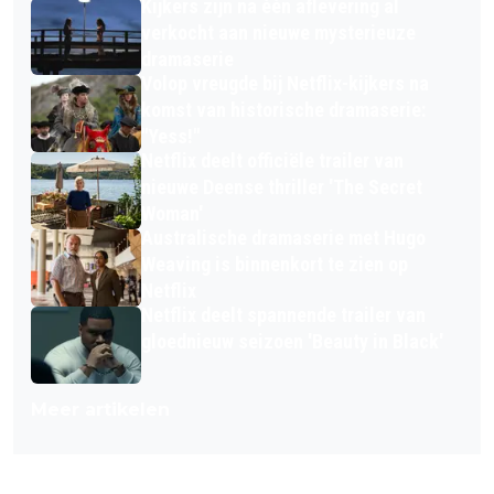
Kijkers zijn na één aflevering al
verkocht aan nieuwe mysterieuze
dramaserie
Volop vreugde bij Netflix-kijkers na
komst van historische dramaserie:
"Yess!"
Netflix deelt officiële trailer van
nieuwe Deense thriller 'The Secret
Woman'
Australische dramaserie met Hugo
Weaving is binnenkort te zien op
Netflix
Netflix deelt spannende trailer van
gloednieuw seizoen 'Beauty in Black'
Meer artikelen