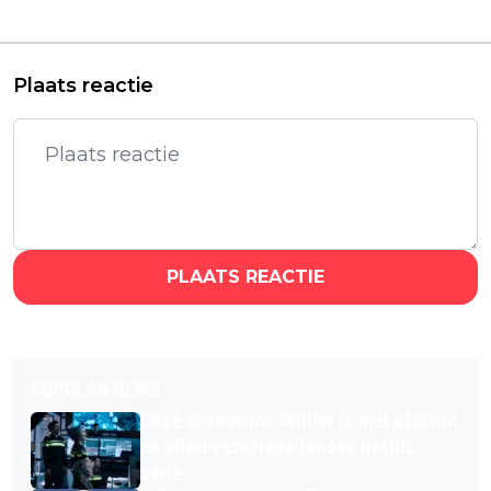
trailer van 'Heart of
veelbelovende
the Beast'
westernserie
Plaats reactie
PLAATS REACTIE
POPULAR NEWS
Deze spannende thriller is met afstand
de allerbeste Nederlandse Netflix-
serie