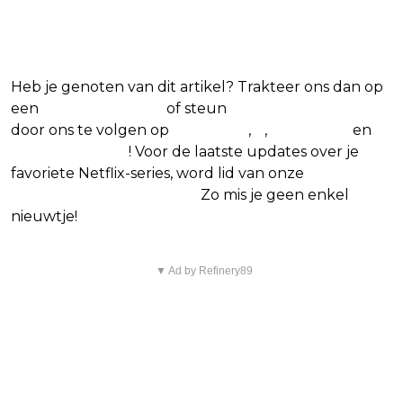
series
Heb je genoten van dit artikel? Trakteer ons dan op
een
(virtuele) koffie
of steun
The Nerd Shepherd
door ons te volgen op
Facebook
,
X
,
Instagram
en
Google Nieuws
! Voor de laatste updates over je
favoriete Netflix-series, word lid van onze
Alles over
Netflix Facebook-groep.
Zo mis je geen enkel
nieuwtje!
▼ Ad by Refinery89