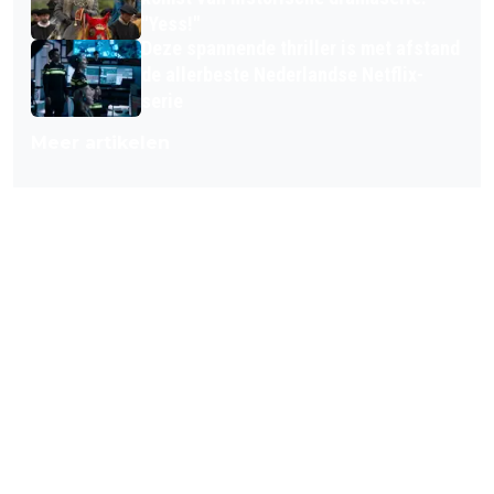
"Yess!"
Deze spannende thriller is met afstand
de allerbeste Nederlandse Netflix-
serie
Meer artikelen