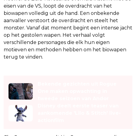
eisen van de VS, loopt de overdracht van het
biowapen volledig uit de hand. Een onbekende
aanvaller verstoort de overdracht en steelt het
monster. Vanaf dat moment begint een intense jacht
op het gestolen wapen. Het verhaal volgt
verschillende personages die elk hun eigen
motieven en methoden hebben om het biowapen
terug te vinden.
Lees ook
Bekende gezichten uit Rogue
One maken opwachting in
tweede seizoen van Andor
Disney deelt eerste teaser van
aankomende 'Lilo & Stitch' live-
actionfilm