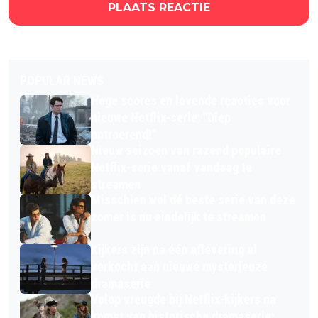
PLAATS REACTIE
POPULAR NEWS
Hoge scores en lovende reacties voor
nieuwe Netflix-serie: "Diep
ontroerend!"
Nieuw seizoen van razend populaire
Netflix-serie vanaf vandaag te
streamen
Misschien wel dé beste serie van deze
zomer is nu eindelijk te streamen
Kijkers zijn na één aflevering al
verkocht aan nieuwe mysterieuze
dramaserie
Volop vreugde bij Netflix-kijkers na
komst van historische dramaserie: