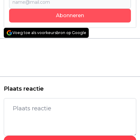
Abonneren
Voeg toe als voorkeursbron op Google
Vorig artikel
Volgend artikel
Regisseur James
Nieuw seizoen van
Cameron werkt aan
Fortnite staat in het
een "strikt geheim"
teken van Marvel met
Terminator-project
de introductie van
Doctor Doom
Plaats reactie