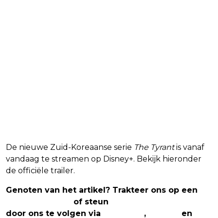
De nieuwe Zuid-Koreaanse serie
The Tyrant
is vanaf
vandaag te streamen op Disney+. Bekijk hieronder
de officiële trailer.
Genoten van het artikel? Trakteer ons op een
(virtuele) koffie
of steun
The Nerd Shepherd
door ons te volgen via
Facebook
,
Twitter
en