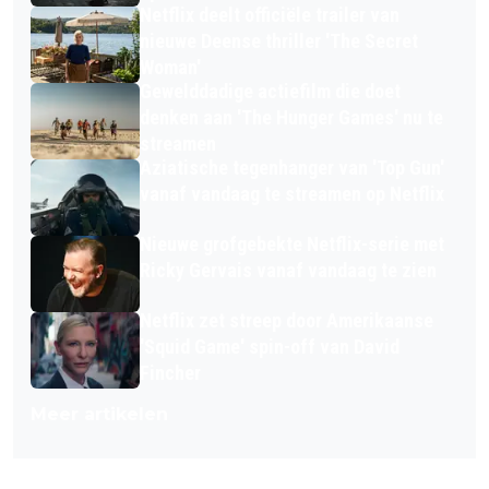
Netflix deelt officiële trailer van
nieuwe Deense thriller 'The Secret
Woman'
Gewelddadige actiefilm die doet
denken aan 'The Hunger Games' nu te
streamen
Aziatische tegenhanger van 'Top Gun'
vanaf vandaag te streamen op Netflix
Nieuwe grofgebekte Netflix-serie met
Ricky Gervais vanaf vandaag te zien
Netflix zet streep door Amerikaanse
'Squid Game' spin-off van David
Fincher
Meer artikelen