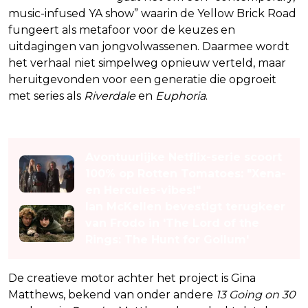
music-infused YA show” waarin de Yellow Brick Road
fungeert als metafoor voor de keuzes en
uitdagingen van jongvolwassenen. Daarmee wordt
het verhaal niet simpelweg opnieuw verteld, maar
heruitgevonden voor een generatie die opgroeit
met series als
Riverdale
en
Euphoria
.
Lees ook
Avontuurlijke Netflix-serie scoort
100% op Rotten Tomatoes: "Xena-
en Hercules-vibes!"
Ian McKellen bevestigt terugkeer
van Frodo in 'The Lord of the
Rings: The Hunt for Gollum'
De creatieve motor achter het project is Gina
Matthews, bekend van onder andere
13 Going on 30