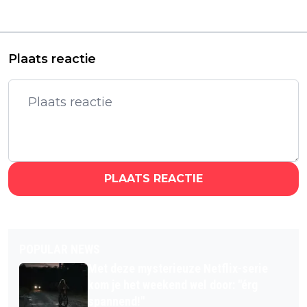
volledig over: "Mooie
van de beste Netflix-
film!"
films!"
Plaats reactie
PLAATS REACTIE
POPULAR NEWS
Met deze mysterieuze Netflix-serie
kom je het weekend wel door: "érg
spannend!"