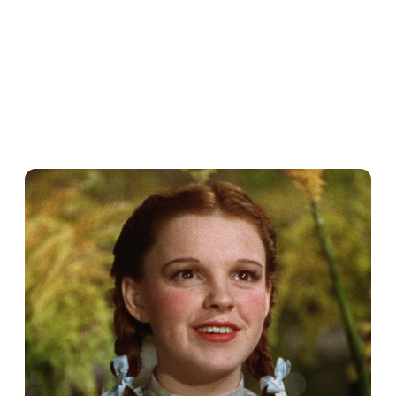
The series, which Matthews created 
and will produce under her Little 
Engine label, is a contemporary, music-
infused YA retelling of ‘Wizard Of Oz’ 
based on L. Frank Baum’s books using 
the