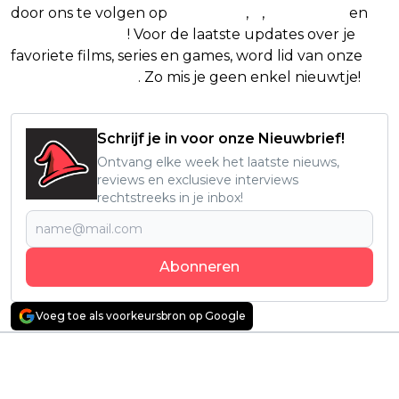
door ons te volgen op
Facebook
,
X
,
Instagram
en
Google Nieuws
! Voor de laatste updates over je
favoriete films, series en games, word lid van onze
Facebook-groep
. Zo mis je geen enkel nieuwtje!
Schrijf je in voor onze Nieuwbrief!
Ontvang elke week het laatste nieuws,
reviews en exclusieve interviews
rechtstreeks in je inbox!
Abonneren
Voeg toe als voorkeursbron op Google
Vorig artikel
Volgend artikel
Nederlandse
Middeleeuws drama
bioscoopfilm neemt
met Chris Pine maakt
Netflix al na één dag
indruk op kijkers: "één