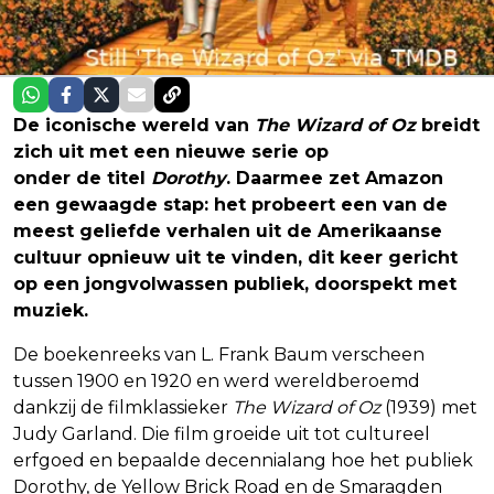
De iconische wereld van
The Wizard of Oz
breidt
zich uit met een nieuwe serie op
Prime Video
onder de titel
Dorothy
. Daarmee zet Amazon
een gewaagde stap: het probeert een van de
meest geliefde verhalen uit de Amerikaanse
cultuur opnieuw uit te vinden, dit keer gericht
op een jongvolwassen publiek, doorspekt met
muziek.
De boekenreeks van L. Frank Baum verscheen
tussen 1900 en 1920 en werd wereldberoemd
dankzij de filmklassieker
The Wizard of Oz
(1939) met
Judy Garland. Die film groeide uit tot cultureel
erfgoed en bepaalde decennialang hoe het publiek
Dorothy, de Yellow Brick Road en de Smaragden