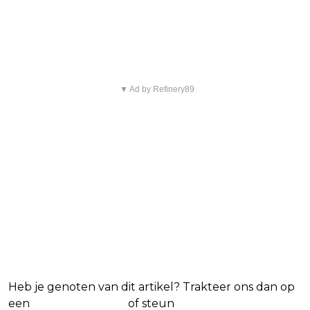
Blijf op de hoogte van jouw
favoriete films en series
▼ Ad by Refinery89
Heb je genoten van dit artikel? Trakteer ons dan op
een
(virtuele) koffie
of steun
The Nerd Shepherd