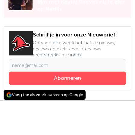
film met Keanu Reeves nu te zien
op Netflix
Schrijf je in voor onze Nieuwbrief!
Ontvang elke week het laatste nieuws,
reviews en exclusieve interviews
rechtstreeks in je inbox!
Abonneren
Voeg toe als voorkeursbron op Google
Vorig artikel
Volgend artikel
Alle seizoenen van
Ontroerend
deze verslavende
Nederlands drama
misdaadserie zijn weer
trekt érg veel bekijks:
terug op Netflix
"Met een lach en een
traan!"