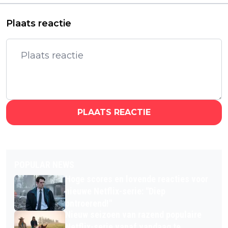
Plaats reactie
PLAATS REACTIE
POPULAR NEWS
Hoge scores en lovende reacties voor
nieuwe Netflix-serie: "Diep
ontroerend!"
Nieuw seizoen van razend populaire
Netflix-serie vanaf vandaag te