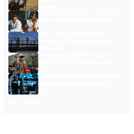
streamen
Misschien wel dé beste serie van deze
zomer is nu eindelijk te streamen
Kijkers zijn na één aflevering al
verkocht aan nieuwe mysterieuze
dramaserie
Volop vreugde bij Netflix-kijkers na
komst van historische dramaserie:
"Yess!"
Deze spannende thriller is met afstand
de allerbeste Nederlandse Netflix-
serie
Meer artikelen