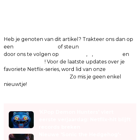
favoriete Netflix-films en -
series
Heb je genoten van dit artikel? Trakteer ons dan op
een
(virtuele) koffie
of steun
The Nerd Shepherd
door ons te volgen op
Facebook
,
X
,
Instagram
en
Google Nieuws
! Voor de laatste updates over je
favoriete Netflix-series, word lid van onze
Alles over
Netflix Facebook-groep.
Zo mis je geen enkel
nieuwtje!
Lees ook
'KPop Demon Hunters' viert
eerste verjaardag: Netflix-hit blijft
records breken
Nieuwe 'Sonic the Hedgehog'-