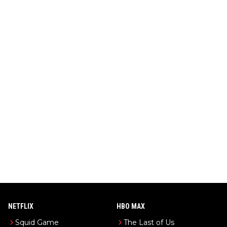
NETFLIX
HBO MAX
Squid Game
The Last of Us