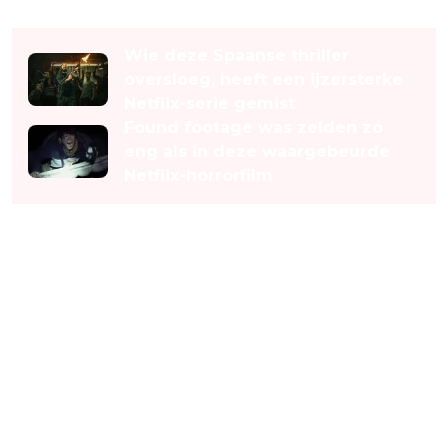
Lees ook
Wie deze Spaanse thriller
oversloeg, heeft een ijzersterke
Netflix-serie gemist
Found footage was zelden zó
eng als in deze waargebeurde
Netflix-horrorfilm