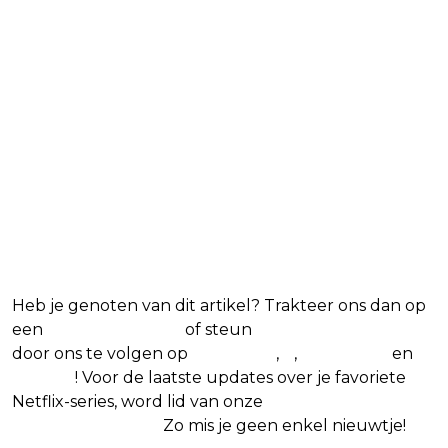
Blijf op de hoogte van jouw
favoriete Netflix-films en -
series
Heb je genoten van dit artikel? Trakteer ons dan op
een
(virtuele) koffie
of steun
The Nerd Shepherd
door ons te volgen op
Facebook
,
X
,
Instagram
en
Google
! Voor de laatste updates over je favoriete
Netflix-series, word lid van onze
Alles over Netflix
Facebook-groep.
Zo mis je geen enkel nieuwtje!