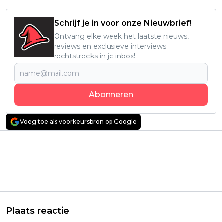
Schrijf je in voor onze Nieuwbrief!
Ontvang elke week het laatste nieuws,
reviews en exclusieve interviews
rechtstreeks in je inbox!
Abonneren
Voeg toe als voorkeursbron op Google
Vorig artikel
Volgend artikel
'The Pitt' grote
Paul Atreides betaalt
favoriet bij de Emmy's,
een hoge prijs in
ook 'Hacks' en
officiële trailer van
'Widow's Bay' scoren
'Dune: Part Three'
goed
Plaats reactie