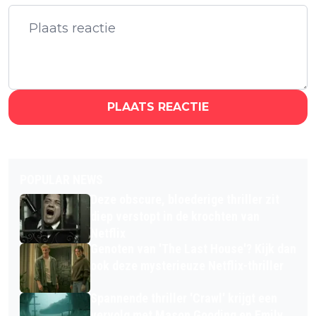
PLAATS REACTIE
POPULAR NEWS
Deze obscure, bloederige thriller zit
diep verstopt in de krochten van
Netflix
Genoten van 'The Last House'? Kijk dan
ook deze mysterieuze Netflix-thriller
Spannende thriller 'Crawl' krijgt een
vervolg met Mason Gooding en Emily