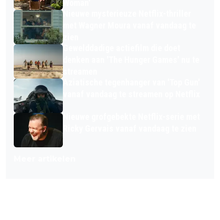
Woman'
Nieuwe mysterieuze Netflix-thriller
met Wagner Moura vanaf vandaag te
zien
Gewelddadige actiefilm die doet
denken aan 'The Hunger Games' nu te
streamen
Aziatische tegenhanger van 'Top Gun'
vanaf vandaag te streamen op Netflix
Nieuwe grofgebekte Netflix-serie met
Ricky Gervais vanaf vandaag te zien
Meer artikelen