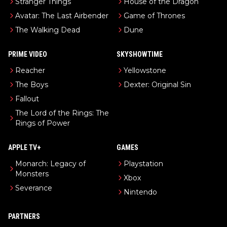
Stranger Things
House of the Dragon
Avatar: The Last Airbender
Game of Thrones
The Walking Dead
Dune
PRIME VIDEO
SKYSHOWTIME
Reacher
Yellowstone
The Boys
Dexter: Original Sin
Fallout
The Lord of the Rings: The
Rings of Power
APPLE TV+
GAMES
Monarch: Legacy of
Playstation
Monsters
Xbox
Severance
Nintendo
PARTNERS