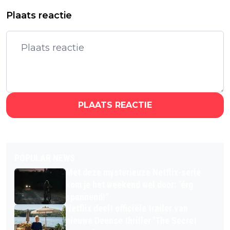
Plaats reactie
PLAATS REACTIE
POPULAR NEWS
Met deze mysterieuze Netflix-serie
kom je het weekend wel door: "érg
spannend!"
Netflix deelt officiële trailer van
nieuwe Deense thriller 'The Secret