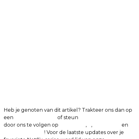
Blijf op de hoogte van jouw
favoriete Netflix-films en -
series
Heb je genoten van dit artikel? Trakteer ons dan op
een
(virtuele) koffie
of steun
The Nerd Shepherd
door ons te volgen op
Facebook
,
X
,
Instagram
en
Google Nieuws
! Voor de laatste updates over je