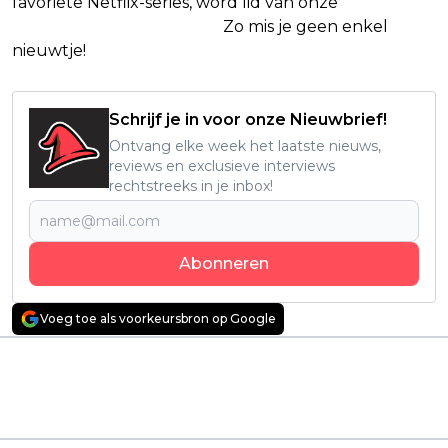
favoriete Netflix-series, word lid van onze
Alles over
Netflix Facebook-groep.
Zo mis je geen enkel
nieuwtje!
Schrijf je in voor onze Nieuwbrief!
Ontvang elke week het laatste nieuws,
reviews en exclusieve interviews
rechtstreeks in je inbox!
Abonneren
Voeg toe als voorkeursbron op Google
Vorig artikel
Volgend artikel
Nieuw seizoen van
Klassieker van Alfred
Nederlandse Netflix-
Hitchcock 'The Birds'
serie is momenteel
krijgt officieel een
razend populair
remake