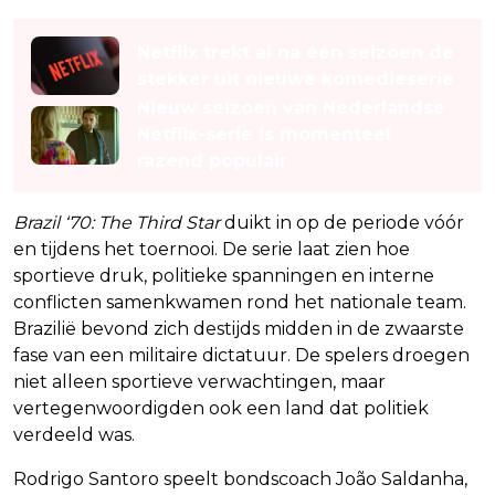
Lees ook
Netflix trekt al na één seizoen de
stekker uit nieuwe komedieserie
Nieuw seizoen van Nederlandse
Netflix-serie is momenteel
razend populair
Brazil ‘70: The Third Star
duikt in op de periode vóór
en tijdens het toernooi. De serie laat zien hoe
sportieve druk, politieke spanningen en interne
conflicten samenkwamen rond het nationale team.
Brazilië bevond zich destijds midden in de zwaarste
fase van een militaire dictatuur. De spelers droegen
niet alleen sportieve verwachtingen, maar
vertegenwoordigden ook een land dat politiek
verdeeld was.
Rodrigo Santoro speelt bondscoach João Saldanha,