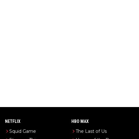
NETFLIX
HBO MAX
Squid Game
The Last of Us