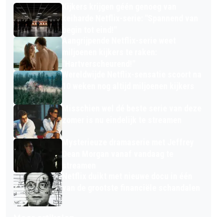
Kijkers krijgen géén genoeg van
keiharde Netflix-serie: "Spannend van
begin tot eind!"
Aangrijpende Netflix-serie weet
miljoenen kijkers te raken:
"Hartverscheurend!"
Wereldwijde Netflix-sensatie scoort na
10 weken nog altijd miljoenen kijkers
Misschien wel dé beste serie van deze
zomer is nu eindelijk te streamen
Mysterieuze dramaserie met Jeffrey
Dean Morgan vanaf vandaag te
streamen
Netflix duikt met nieuwe docu in één
van de grootste financiële schandalen