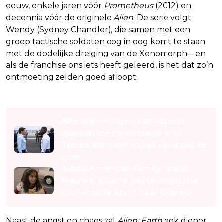
eeuw, enkele jaren vóór
Prometheus
(2012) en
decennia vóór de originele
Alien
. De serie volgt
Wendy (Sydney Chandler), die samen met een
groep tactische soldaten oog in oog komt te staan
met de dodelijke dreiging van de Xenomorph—en
als de franchise ons iets heeft geleerd, is het dat zo’n
ontmoeting zelden goed afloopt.
Lees ook
Alle afleveringen van razend
spannende thrillerserie met
James Marsden vanaf vandaag te
zien
'Good American Family' trailer:
Nieuwe, bizarre psychologische
thrillerserie komt naar Disney+
Naast de angst en chaos zal
Alien: Earth
ook dieper