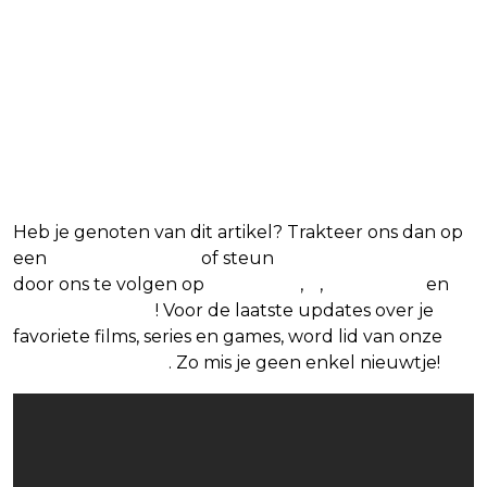
Blijf op de hoogte van jouw favoriete films
en series
Heb je genoten van dit artikel? Trakteer ons dan op
een
(virtuele) koffie
of steun
The Nerd Shepherd
door ons te volgen op
Facebook
,
X
,
Instagram
en
Google Nieuws
! Voor de laatste updates over je
favoriete films, series en games, word lid van onze
Facebook-groep
. Zo mis je geen enkel nieuwtje!