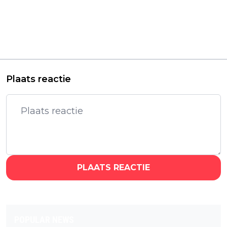
Vorig artikel
Volgend artikel
'Control Freak' trailer:
Heerlijke feel good-
Horrorfilm met Star
film 'Snack Shack'
Wars-actrice Kelly
vanaf vandaag
Marie Tran binnenkort
eindelijk te zien in
te zien
Nederland
Plaats reactie
PLAATS REACTIE
POPULAR NEWS