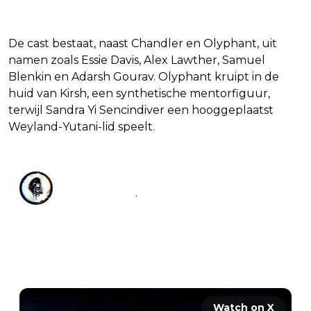
De cast bestaat, naast Chandler en Olyphant, uit
namen zoals Essie Davis, Alex Lawther, Samuel
Blenkin en Adarsh Gourav. Olyphant kruipt in de
huid van Kirsh, een synthetische mentorfiguur,
terwijl Sandra Yi Sencindiver een hooggeplaatst
Weyland-Yutani-lid speelt.
Bloody Disgusting
@
BDisgusting
·
Follow
When the monsters come, all you can 
do is scream. Here's some fresh footage 
from ALIEN: EARTH. 

Watch on X