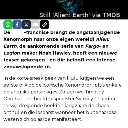
De
Alien
-franchise brengt de angstaanjagende
Xenomorph naar onze eigen wereld!
Alien:
Earth
, de aankomende serie van
Fargo
- en
Legion
-maker Noah Hawley, heeft een nieuwe
teaser gekregen—en die belooft een intense,
zenuwslopende rit.
In de korte sneak peek van Hulu krijgen we een
eerste blik op de iconische Xenomorph, plus enkele
belangrijke personages. Zo zien we Timothy
Olyphant en hoofdrolspeelster Sydney Chandler,
terwijl dreigende beelden langzaam de chaos
onthullen die losbarst wanneer het buitenaardse
wezen zich op aarde manifesteert.