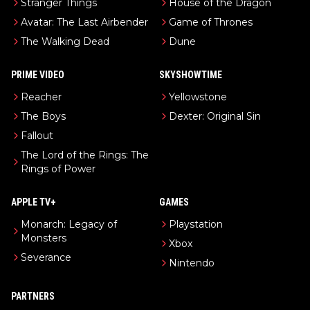
Stranger Things
House of the Dragon
Avatar: The Last Airbender
Game of Thrones
The Walking Dead
Dune
PRIME VIDEO
SKYSHOWTIME
Reacher
Yellowstone
The Boys
Dexter: Original Sin
Fallout
The Lord of the Rings: The
Rings of Power
APPLE TV+
GAMES
Monarch: Legacy of
Playstation
Monsters
Xbox
Severance
Nintendo
PARTNERS