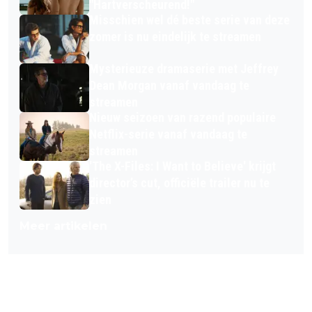
"Hartverscheurend!"
Misschien wel dé beste serie van deze
zomer is nu eindelijk te streamen
Mysterieuze dramaserie met Jeffrey
Dean Morgan vanaf vandaag te
streamen
Nieuw seizoen van razend populaire
Netflix-serie vanaf vandaag te
streamen
'The X-Files: I Want to Believe' krijgt
director’s cut, officiële trailer nu te
zien
Meer artikelen