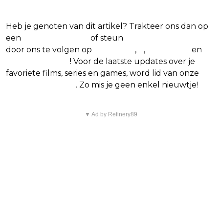
Heb je genoten van dit artikel? Trakteer ons dan op
een
(virtuele) koffie
of steun
The Nerd Shepherd
door ons te volgen op
Facebook
,
X
,
Instagram
en
Google Nieuws
! Voor de laatste updates over je
favoriete films, series en games, word lid van onze
Facebook-groep
. Zo mis je geen enkel nieuwtje!
▼ Ad by Refinery89