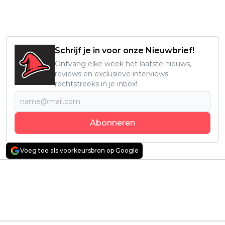
Schrijf je in voor onze Nieuwbrief!
Ontvang elke week het laatste nieuws,
reviews en exclusieve interviews
rechtstreeks in je inbox!
Abonneren
Voeg toe als voorkeursbron op Google
Vorig artikel
Volgend artikel
Nieuwe piratenfilm
Netflix deelt eerste
met Karl Urban en
teaser én
Priyanka Chopra
releasedatum van
Jonas nu te streamen
'Kastanjemanden'
seizoen 2