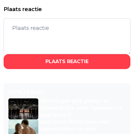
Plaats reactie
PLAATS REACTIE
POPULAR NEWS
Kijkers krijgen géén genoeg van
keiharde Netflix-serie: "Spannend van
begin tot eind!"
Aangrijpende Netflix-serie weet
miljoenen kijkers te raken: