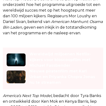
onderzoekt hoe het programma uitgroeide tot een
wereldwijd succes met op het hoogtepunt meer
dan 100 miljoen kijkers. Regisseurs Mor Loushy en
Daniel Sivan, bekend van
American Manhunt: Osama
Bin Laden
, geven een inkijk in de totstandkoming
van het programma en de nasleep ervan.
Lees ook
Wereldwijd miljoenen Netflix-
kijkers voor bioscoopfilm met
Michael Fassbender
Nieuwe piratenfilm met Karl
Urban en Priyanka Chopra Jonas
nu te streamen
America’s Next Top Model
, bedacht door Tyra Banks
en ontwikkeld door Ken Mok en Kenya Barris, liep