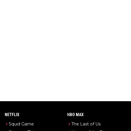
NETFLIX
HBO MAX
Squid Game
The Last of Us