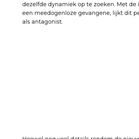
dezelfde dynamiek op te zoeken. Met de i
een meedogenloze gevangene, lijkt dit pe
als antagonist.
Vooruitblik op de reboot
Hoewel nog veel details rondom de nieuw