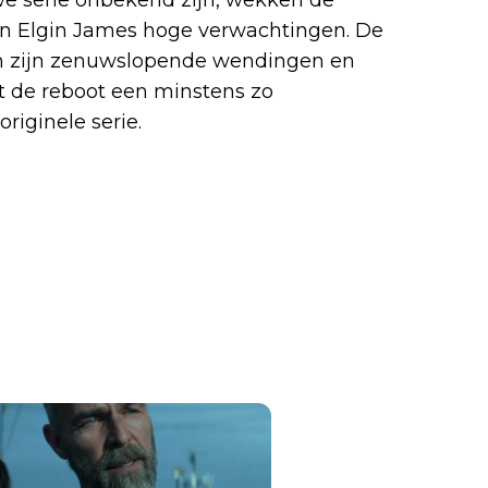
van Elgin James hoge verwachtingen. De
 zijn zenuwslopende wendingen en
at de reboot een minstens zo
riginele serie.
has cast Clayton 
e Flores, and Myles 