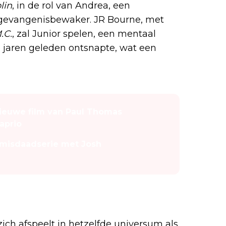
lin
, in de rol van Andrea, een
t gevangenisbewaker. JR Bourne, met
.C.
, zal Junior spelen, een mentaal
 jaren geleden ontsnapte, wat een
 Nieuwe film van Paul Thomas
aprio
O-misdaadserie met Josh
vertrouwde toon
zich afspeelt in hetzelfde universum als