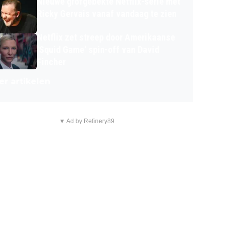
Nieuwe grofgebekte Netflix-serie met
Ricky Gervais vanaf vandaag te zien
Netflix zet streep door Amerikaanse
'Squid Game' spin-off van David
Fincher
r artikelen
▼ Ad by Refinery89