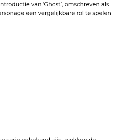
ntroductie van ‘Ghost’, omschreven als
rsonage een vergelijkbare rol te spelen
e serie onbekend zijn, wekken de