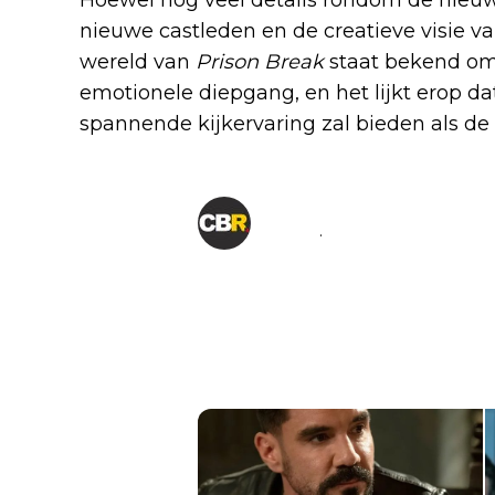
nieuwe castleden en de creatieve visie 
wereld van
Prison Break
staat bekend om
emotionele diepgang, en het lijkt erop d
spannende kijkervaring zal bieden als de o
CBR
@
CBR
·
Follow
Hulu's Prison Break reboot 
Cardenas, JR Bourne, Georgi
Bullock.

Source: 
@DEADLINE