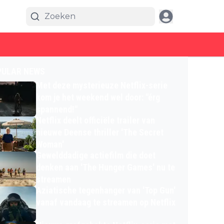
PULAR NEWS
Met deze mysterieuze Netflix-serie
kom je het weekend wel door: "érg
spannend!"
Netflix deelt officiële trailer van
nieuwe Deense thriller 'The Secret
Woman'
Gewelddadige actiefilm die doet
denken aan 'The Hunger Games' nu te
streamen
Aziatische tegenhanger van 'Top Gun'
vanaf vandaag te streamen op Netflix