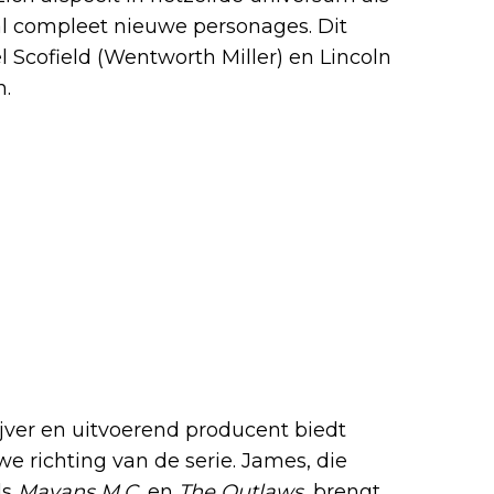
aal compleet nieuwe personages. Dit
l Scofield (Wentworth Miller) en Lincoln
n.
jver en uitvoerend producent biedt
e richting van de serie. James, die
ls
Mayans M.C.
en
The Outlaws
, brengt