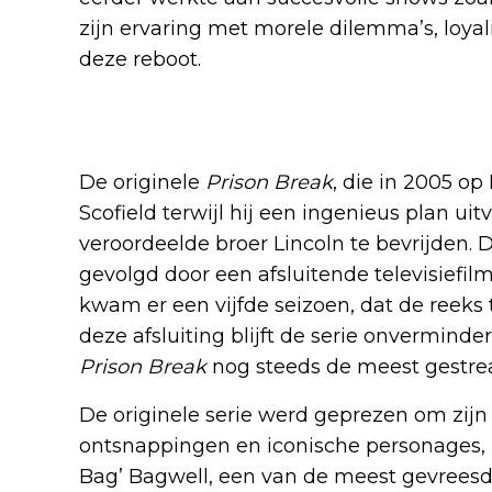
zijn ervaring met morele dilemma’s, loya
deze reboot.
De oorsprong en erfenis va
De originele
Prison Break
, die in 2005 o
Scofield terwijl hij een ingenieus plan ui
veroordeelde broer Lincoln te bevrijden. D
gevolgd door een afsluitende televisiefil
kwam er een vijfde seizoen, dat de reeks 
deze afsluiting blijft de serie onvermind
Prison Break
nog steeds de meest gestrea
De originele serie werd geprezen om zi
ontsnappingen en iconische personages, 
Bag’ Bagwell, een van de meest gevreesd