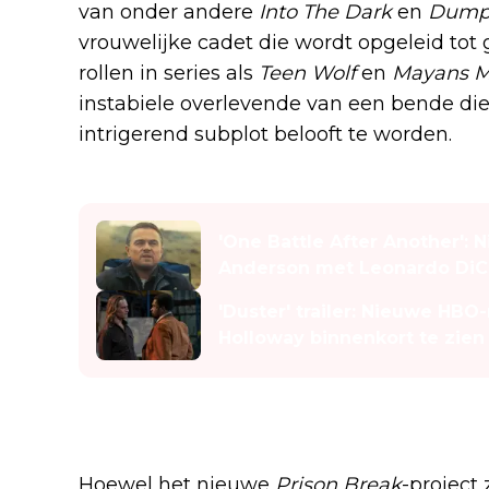
van onder andere
Into The Dark
en
Dump
vrouwelijke cadet die wordt opgeleid to
rollen in series als
Teen Wolf
en
Mayans M
instabiele overlevende van een bende die
intrigerend subplot belooft te worden.
Lees ook
'One Battle After Another':
Anderson met Leonardo DiC
'Duster' trailer: Nieuwe HB
Holloway binnenkort te zien
Een frisse aanpak met een 
Hoewel het nieuwe
Prison Break
-project 