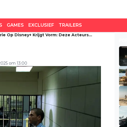
S
GAMES
EXCLUSIEF
TRAILERS
rie Op Disney+ Krijgt Vorm: Deze Acteurs
e op Disney+ krijgt vorm:
PO
ofdrollen
2025 om 13:00