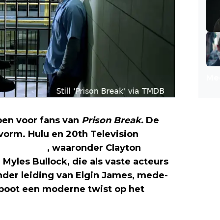
Mee
en voor fans van
Prison Break.
De
vorm. Hulu en 20th Television
gekondigd
, waaronder Clayton
Myles Bullock, die als vaste acteurs
Onder leiding van Elgin James, mede-
reboot een moderne twist op het