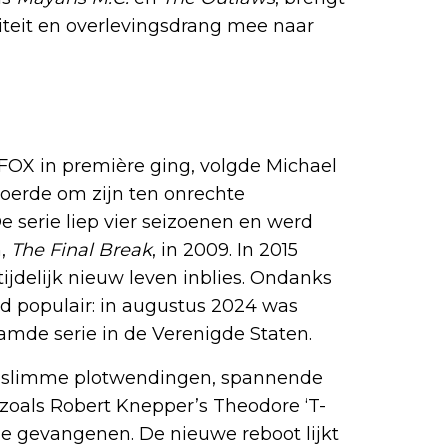
liteit en overlevingsdrang mee naar
n Prison Break
p FOX in première ging, volgde Michael
tvoerde om zijn ten onrechte
e serie liep vier seizoenen en werd
m,
The Final Break
, in 2009. In 2015
tijdelijk nieuw leven inblies. Ondanks
erd populair: in augustus 2024 was
mde serie in de Verenigde Staten.
jn slimme plotwendingen, spannende
zoals Robert Knepper’s Theodore ‘T-
e gevangenen. De nieuwe reboot lijkt