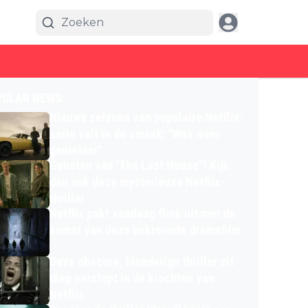
PULAR NEWS
Nieuwe seizoen van populaire Netflix-
serie valt in de smaak: "Was weer
genieten!"
Genoten van 'The Last House'? Kijk
dan ook deze mysterieuze Netflix-
thriller
Netflix pakt vandaag flink uit met de
komst van deze bekroonde dramafilm
Deze obscure, bloederige thriller zit
diep verstopt in de krochten van
Netflix