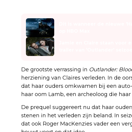
Lees ook
Dit is wanneer de nieuwe 'Har
op HBO Max
Jamie en Claire staan voor 
trailer van 'Outlander' seizo
De grootste verrassing in
Outlander: Bloo
herziening van Claires verleden. In de o
dat haar ouders omkwamen bij een auto-on
haar oom Lamb, een archeoloog die haar 
De prequel suggereert nu dat haar ouders
stenen in het verleden zijn beland. In se
dat ook Roger MacKenzies vader een verge
bouwt voort op dat idee.