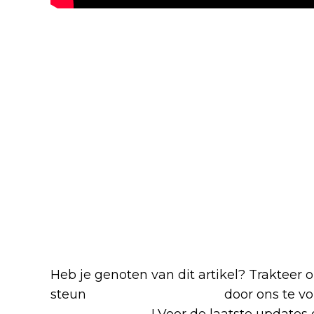
Blijf op de hoogte van jouw 
Heb je genoten van dit artikel? Trakteer
steun
The Nerd Shepherd
door ons te v
Google Nieuws
! Voor de laatste updates 