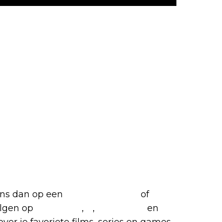
favoriete films en series
 ons dan op een
(virtuele) koffie
of
olgen op
Facebook
,
X
,
Instagram
en
over je favoriete films, series en games,