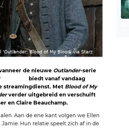
Mee
n wanneer de nieuwe
Outlander
-serie
r
HBO Max
biedt vanaf vandaag
de streamingdienst. Met
Blood of My
der
verder uitgebreid en verschuift
ser en Claire Beauchamp.
rhalen. Aan de ene kant volgen we Ellen
Jamie. Hun relatie speelt zich af in de