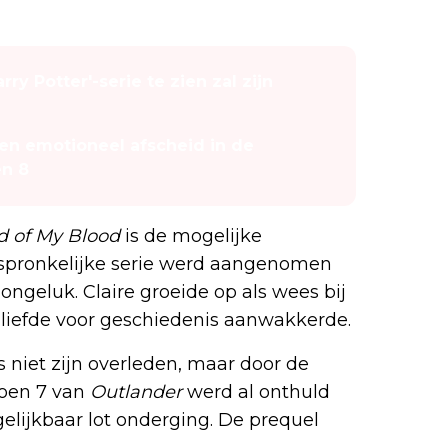
ry Potter'-serie te zien zal zijn
een emotioneel afscheid in de
en 8
d of My Blood
is de mogelijke
orspronkelijke serie werd aangenomen
geluk. Claire groeide op als wees bij
liefde voor geschiedenis aanwakkerde.
 niet zijn overleden, maar door de
izoen 7 van
Outlander
werd al onthuld
lijkbaar lot onderging. De prequel