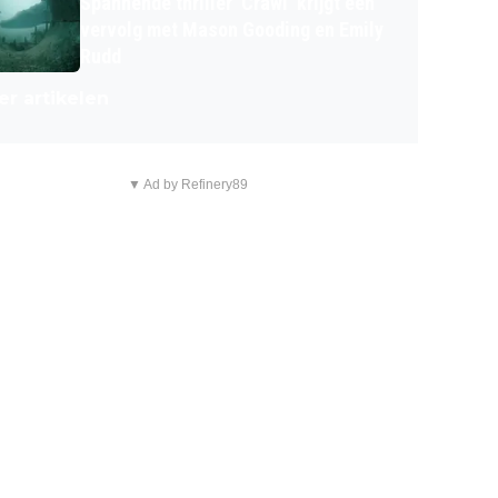
Spannende thriller 'Crawl' krijgt een
vervolg met Mason Gooding en Emily
Rudd
r artikelen
▼ Ad by Refinery89