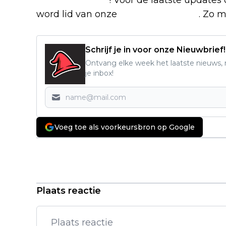
word lid van onze
Facebook-groep
. Zo m
Schrijf je in voor onze Nieuwbrief!
Ontvang elke week het laatste nieuws, r
je inbox!
Voeg toe als voorkeursbron op Google
Vorig artikel
Nederlandse Netflix-serie is niet
weg te slaan uit de top 10: "van
begin tot eind spannend!"
Plaats reactie