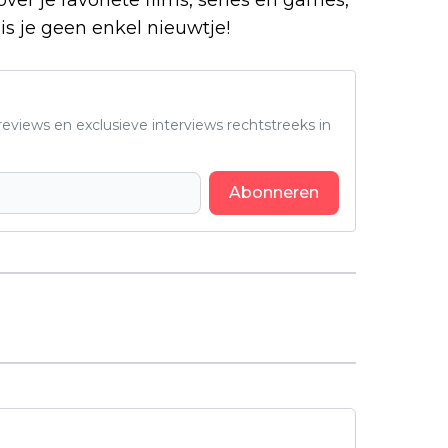
is je geen enkel nieuwtje!
eviews en exclusieve interviews rechtstreeks in
Abonneren
Volgend artikel
Onroerende Netflix-film met
Robbie Amell wereldwijd al
miljoenen keren gestreamd