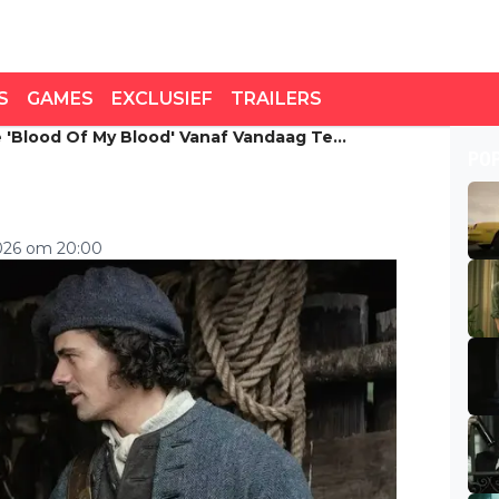
S
GAMES
EXCLUSIEF
TRAILERS
e 'Blood Of My Blood' Vanaf Vandaag Te
Blood of My Blood' vanaf
PO
2026 om 20:00