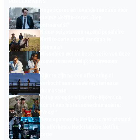
POPULAR NEWS
Hoge scores en lovende reacties voor
nieuwe Netflix-serie: "Diep
ontroerend!"
Nieuw seizoen van razend populaire
Netflix-serie vanaf vandaag te
streamen
Misschien wel dé beste serie van deze
zomer is nu eindelijk te streamen
Kijkers zijn na één aflevering al
verkocht aan nieuwe mysterieuze
dramaserie
Volop vreugde bij Netflix-kijkers na
komst van historische dramaserie:
"Yess!"
Deze spannende thriller is met afstand
de allerbeste Nederlandse Netflix-
serie