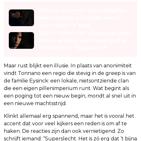
Nieuwe, extreem gewelddadige
Nederlandse horrorfilm vanaf
deze week te zien
Kijkers raken niet uitgepraat over
nieuw seizoen van Nederlandse
thrillerserie: "Spannend!"
Maar rust blijkt een illusie. In plaats van anonimiteit
vindt Tonnano een regio die stevig in de greep is van
de familie Eysinck: een lokale, nietsontziende clan
die een eigen pillenimperium runt. Wat begint als
een poging tot een nieuw begin, mondt al snel uit in
een nieuwe machtsstrijd.
Klinkt allemaal erg spannend, maar het is vooral het
accent dat voor veel kijkers een reden is om af te
haken. De reacties zijn dan ook vernietigend. Zo
schrijft iemand: “Superslecht. Het is zó erg dat ’t bijna