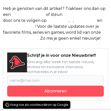
Heb je genoten van dit artikel? Trakteer ons dan op
een
(virtuele) koffie
of steun
The Nerd Shepherd
door ons te volgen op
Facebook
,
X
,
Instagram
en
Google Nieuws
! Voor de laatste updates over je
favoriete films, series en games, word lid van onze
Facebook-groep
. Zo mis je geen enkel nieuwtje!
Schrijf je in voor onze Nieuwbrief!
Ontvang elke week het laatste nieuws,
reviews en exclusieve interviews
rechtstreeks in je inbox!
Abonneren
Voeg toe als voorkeursbron op Google