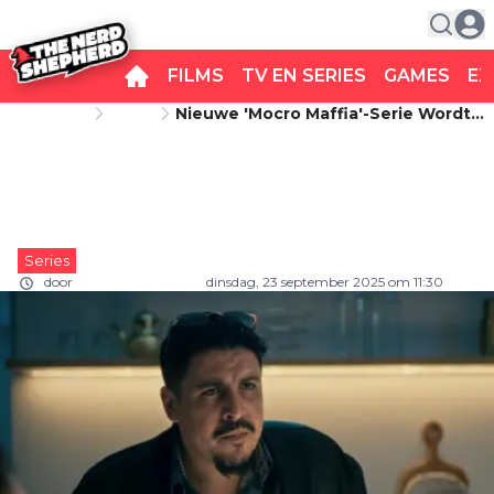
FILMS
TV EN SERIES
GAMES
EX
Startpagina
Series
Nieuwe 'Mocro Maffia'-Serie Wordt
Nieuwe 'Mocro Maffia'-serie wordt
Genadeloos Afgebrand Door Kijkers:
“Superslecht!”
genadeloos afgebrand door
kijkers: “Superslecht!”
Series
door
Carlo van Remortel
dinsdag, 23 september 2025 om 11:30