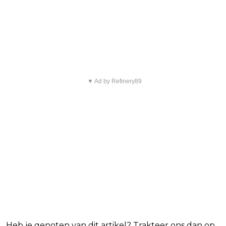
favoriete Netflix-films en -
series
▼ Ad by Refinery89
Heb je genoten van dit artikel? Trakteer ons dan op