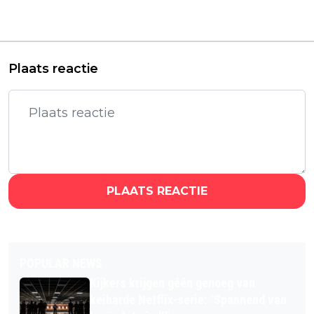
trailer van nieuwe
staat stil bij overlijden
dramaserie 'All the
van 'Jurassic Park'-ster
Truth in My Lies'
Sam Neill
Plaats reactie
PLAATS REACTIE
POPULAR NEWS
Kijkers krijgen géén genoeg van
keiharde Netflix-serie: "Spannend van