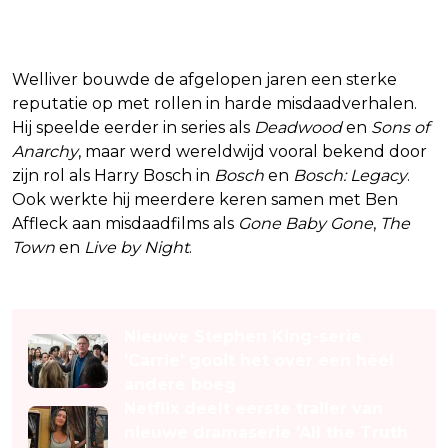
Een vertrouwd gezicht
Welliver bouwde de afgelopen jaren een sterke
reputatie op met rollen in harde misdaadverhalen.
Hij speelde eerder in series als
Deadwood
en
Sons of
Anarchy
, maar werd wereldwijd vooral bekend door
zijn rol als Harry Bosch in
Bosch
en
Bosch: Legacy
.
Ook werkte hij meerdere keren samen met Ben
Affleck aan misdaadfilms als
Gone Baby Gone
,
The
Town
en
Live by Night
.
Lees ook
Nieuwe Stephen King-serie
'Carrie' gooit het over een héél
andere boeg
Netflix deelt eerste trailer van
nieuwe dramaserie 'All the Truth