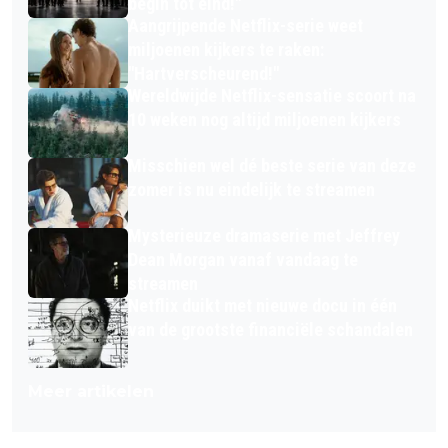
begin tot eind!"
Aangrijpende Netflix-serie weet
miljoenen kijkers te raken:
"Hartverscheurend!"
Wereldwijde Netflix-sensatie scoort na
10 weken nog altijd miljoenen kijkers
Misschien wel dé beste serie van deze
zomer is nu eindelijk te streamen
Mysterieuze dramaserie met Jeffrey
Dean Morgan vanaf vandaag te
streamen
Netflix duikt met nieuwe docu in één
van de grootste financiële schandalen
Meer artikelen