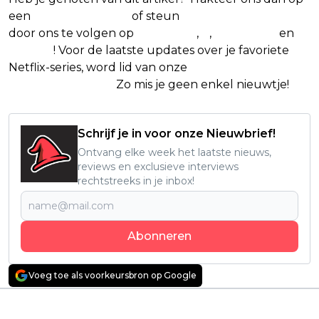
een
(virtuele) koffie
of steun
The Nerd Shepherd
door ons te volgen op
Facebook
,
X
,
Instagram
en
Google
! Voor de laatste updates over je favoriete
Netflix-series, word lid van onze
Alles over Netflix
Facebook-groep.
Zo mis je geen enkel nieuwtje!
Schrijf je in voor onze Nieuwbrief!
Ontvang elke week het laatste nieuws,
reviews en exclusieve interviews
rechtstreeks in je inbox!
Abonneren
Voeg toe als voorkeursbron op Google
Vorig artikel
Volgend artikel
Netflix deelt eerste
Steven Spielberg