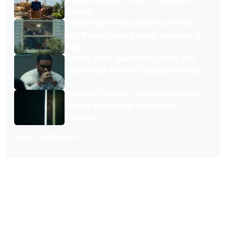
Woman'
Nieuwe mysterieuze Netflix-thriller
met Wagner Moura vanaf vandaag te
zien
Netflix deelt spannende trailer van
gloednieuw seizoen 'Beauty in Black'
A24 deelt officiële trailer van nieuwe
thriller 'Primetime' met Robert
Pattinson
Meer artikelen