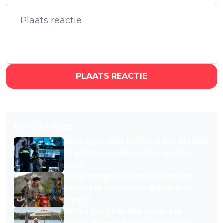
PLAATS REACTIE
POPULAR NEWS
Deze spannende thriller is met afstand
de allerbeste Nederlandse Netflix-
serie
Volop vreugde bij Netflix-kijkers na
komst van historische dramaserie:
"Yess!"
Netflix deelt officiële trailer van
nieuwe Deense thriller 'The Secret