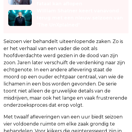
fataal kan aflopen
William Shatner keert vanavond
terug met een nieuw seizoen van
'The UnXplained'
Seizoen vier behandelt uiteenlopende zaken. Zo is
er het verhaal van een vader die ooit als
hoofdverdachte werd gezien in de dood van zijn
zoon. Jaren later verschuift de verdenking naar zijn
echtgenote. In een andere aflevering staat de
moord op een ouder echtpaar centraal, van wie de
lichamen in een bos worden gevonden. De serie
toont niet alleen de gruwelijke details van de
misdrijven, maar ook het lange en vaak frustrerende
onderzoeksproces dat erop volgt.
Met twaalf afleveringen van een uur biedt seizoen
vier voldoende ruimte om elke zaak grondig te
behandelen. Voor kijkers die geïnteresseerd zijn in