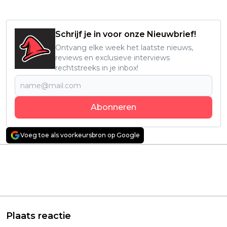
Schrijf je in voor onze Nieuwbrief!
Ontvang elke week het laatste nieuws,
reviews en exclusieve interviews
rechtstreeks in je inbox!
Abonneren
Voeg toe als voorkeursbron op Google
Vorig artikel
Volgend artikel
Netflix prikt datum
Square Enix komt
voor nieuwe Spaanse
met zéér goed nieuws
true crime-serie 'The
voor Nintendo Switch
TikTok Killer'
2-gebruikers
Plaats reactie