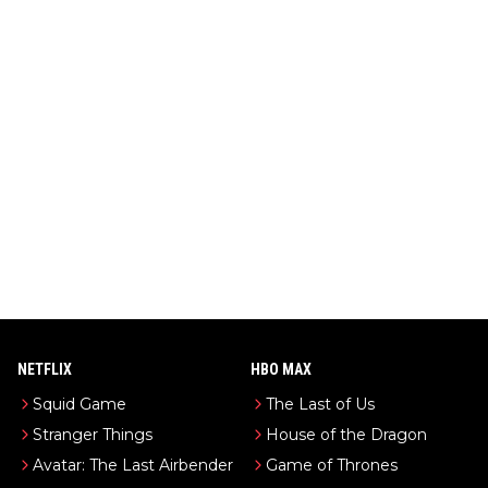
NETFLIX
HBO MAX
Squid Game
The Last of Us
Stranger Things
House of the Dragon
Avatar: The Last Airbender
Game of Thrones