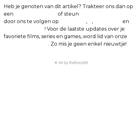
Heb je genoten van dit artikel? Trakteer ons dan op
een
(virtuele) koffie
of steun
The Nerd Shepherd
door ons te volgen op
Facebook
,
X
,
Instagram
en
Google Nieuws
! Voor de laatste updates over je
favoriete films, series en games, word lid van onze
Facebook-groep
. Zo mis je geen enkel nieuwtje!
▼ Ad by Refinery89