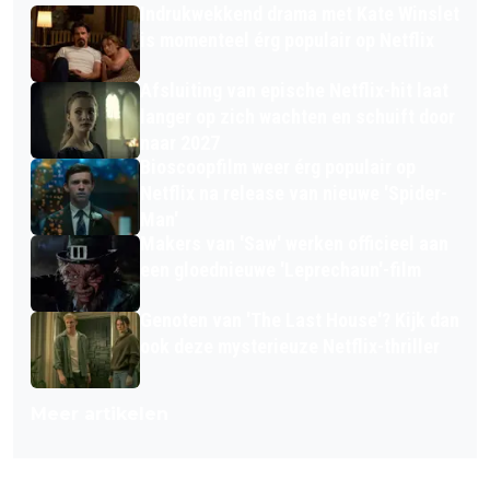
Indrukwekkend drama met Kate Winslet
is momenteel érg populair op Netflix
Afsluiting van epische Netflix-hit laat
langer op zich wachten en schuift door
naar 2027
Bioscoopfilm weer érg populair op
Netflix na release van nieuwe 'Spider-
Man'
Makers van 'Saw' werken officieel aan
een gloednieuwe 'Leprechaun'-film
Genoten van 'The Last House'? Kijk dan
ook deze mysterieuze Netflix-thriller
Meer artikelen