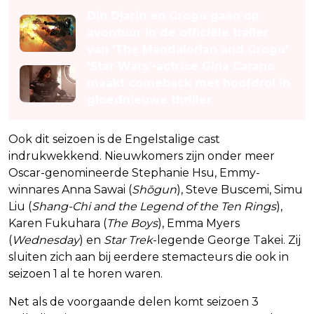
Din Djarin en Grogu gaan op
avontuur in de officiële trailer
van 'The Mandalorian and Grogu'
'Star Wars'-actrice Gina Carano
maakt comeback met hoofdrol in
gloednieuwe thriller
Ook dit seizoen is de Engelstalige cast
indrukwekkend. Nieuwkomers zijn onder meer
Oscar-genomineerde Stephanie Hsu, Emmy-
winnares Anna Sawai (
Shōgun
), Steve Buscemi, Simu
Liu (
Shang-Chi and the Legend of the Ten Rings
),
Karen Fukuhara (
The Boys
), Emma Myers
(
Wednesday
) en
Star Trek
-legende George Takei. Zij
sluiten zich aan bij eerdere stemacteurs die ook in
seizoen 1 al te horen waren.
Net als de voorgaande delen komt seizoen 3