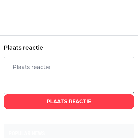
Vorig artikel
Volgend artikel
Nieuwe romantische
Intense Blumhouse-
Netflix-film met
thriller 'Drop' met
'Lupin'-ster Omar Sy
Meghann Fahy en
vanaf vandaag te zien
Brandon Sklenar
binnenkort te zien
Plaats reactie
PLAATS REACTIE
POPULAR NEWS