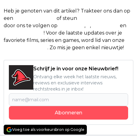
Heb je genoten van dit artikel? Trakteer ons dan op
een
(virtuele) koffie
of steun
The Nerd Shepherd
door ons te volgen op
Facebook
,
X
,
Instagram
en
Google Nieuws
! Voor de laatste updates over je
favoriete films, series en games, word lid van onze
Facebook-groep
. Zo mis je geen enkel nieuwtje!
Schrijf je in voor onze Nieuwbrief!
Ontvang elke week het laatste nieuws,
reviews en exclusieve interviews
rechtstreeks in je inbox!
Abonneren
Voeg toe als voorkeursbron op Google