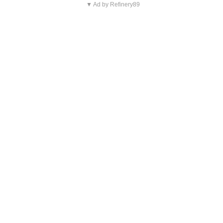
▼ Ad by Refinery89
Blijf op de hoogte van jouw
favoriete Netflix-films en -
series