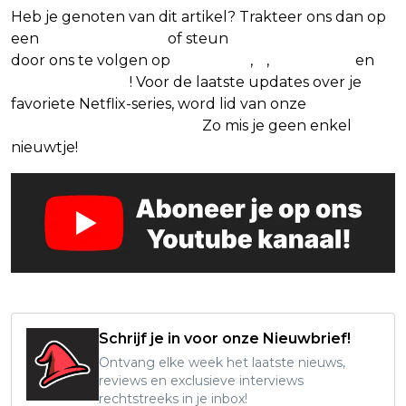
Heb je genoten van dit artikel? Trakteer ons dan op
een
(virtuele) koffie
of steun
The Nerd Shepherd
door ons te volgen op
Facebook
,
X
,
Instagram
en
Google Nieuws
! Voor de laatste updates over je
favoriete Netflix-series, word lid van onze
Alles over
Netflix Facebook-groep.
Zo mis je geen enkel
nieuwtje!
Schrijf je in voor onze Nieuwbrief!
Ontvang elke week het laatste nieuws,
reviews en exclusieve interviews
rechtstreeks in je inbox!