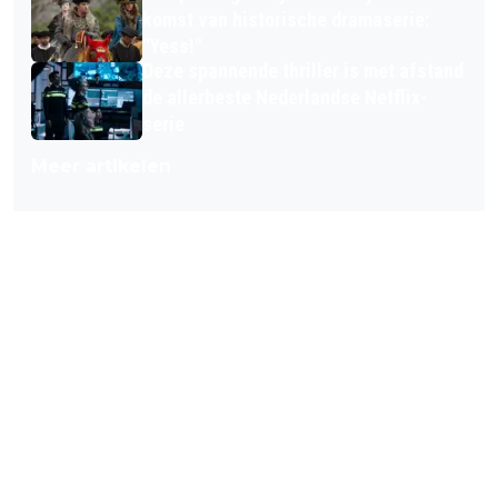
komst van historische dramaserie:
"Yess!"
Deze spannende thriller is met afstand
de allerbeste Nederlandse Netflix-
serie
Meer artikelen