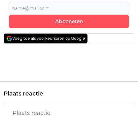
Abonneren
Voeg toe als voorkeursbron op Google
Vorig artikel
Volgend artikel
Aangrijpend
'Slanted' trailer:
Nederlands drama
Nieuwe horrorfilm
met Gaite Jansen
omschreven als
vanaf deze week te
"'Mean Girls' meets
zien
'The Substance'"
Plaats reactie