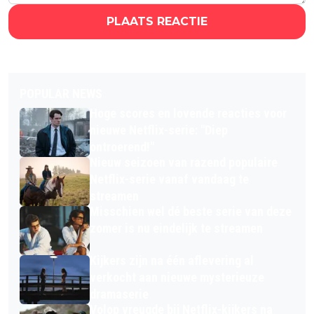
PLAATS REACTIE
POPULAR NEWS
Hoge scores en lovende reacties voor
nieuwe Netflix-serie: "Diep
ontroerend!"
Nieuw seizoen van razend populaire
Netflix-serie vanaf vandaag te
streamen
Misschien wel dé beste serie van deze
zomer is nu eindelijk te streamen
Kijkers zijn na één aflevering al
verkocht aan nieuwe mysterieuze
dramaserie
Volop vreugde bij Netflix-kijkers na