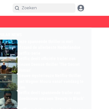
PULAR NEWS
Deze spannende thriller is met
afstand de allerbeste Nederlandse
Netflix-serie
Netflix deelt officiële trailer van
nieuwe Deense thriller 'The Secret
Woman'
Nieuwe mysterieuze Netflix-thriller
met Wagner Moura vanaf vandaag te
zien
Netflix deelt spannende trailer van
gloednieuw seizoen 'Beauty in Black'