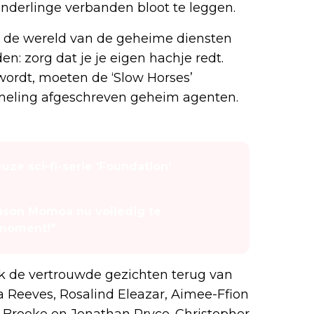
nderlinge verbanden bloot te leggen.
n de wereld van de geheime diensten
en: zorg dat je je eigen hachje redt.
wordt, moeten de ‘Slow Horses’
ameling afgeschreven geheim agenten.
uze sci-fi-serie 'Foundation'
Jason Momoa nu volledig te
 moment!"
k de vertrouwde gezichten terug van
a Reeves, Rosalind Eleazar, Aimee-Ffion
 Brooke en Jonathan Pryce. Christopher