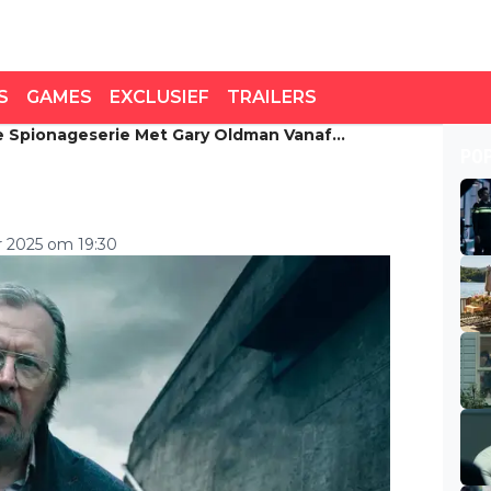
S
GAMES
EXCLUSIEF
TRAILERS
e Spionageserie Met Gary Oldman Vanaf
spionageserie met Gary
PO
zien
 2025 om 19:30