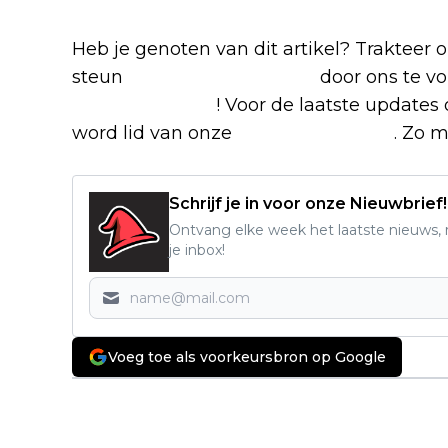
Heb je genoten van dit artikel? Trakteer
steun
The Nerd Shepherd
door ons te v
Google Nieuws
! Voor de laatste updates 
word lid van onze
Facebook-groep
. Zo m
Schrijf je in voor onze Nieuwbrief!
Ontvang elke week het laatste nieuws, r
je inbox!
Voeg toe als voorkeursbron op Google
Vorig artikel
Nieuwe Marvel-bioscoopfilm 'The
Fantastic Four: First Steps' vanaf