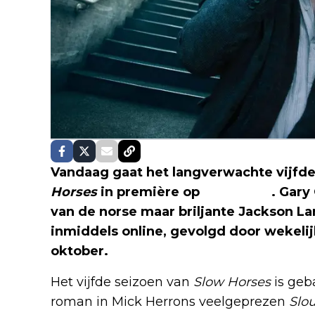
Vandaag gaat het langverwachte vijfd
Horses
in première op
Apple TV+
. Gary
van de norse maar briljante Jackson La
inmiddels online, gevolgd door wekelij
oktober.
Het vijfde seizoen van
Slow Horses
is geb
roman in Mick Herrons veelgeprezen
Slo