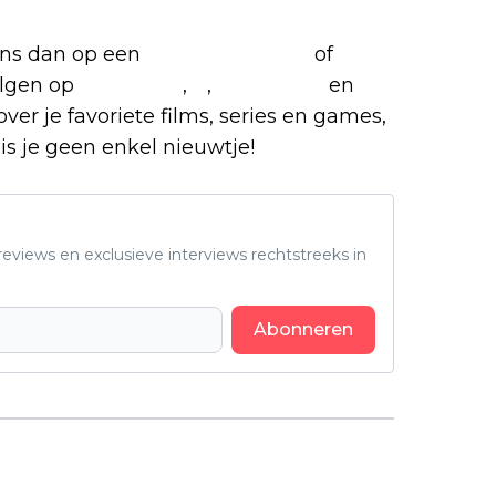
 ons dan op een
(virtuele) koffie
of
olgen op
Facebook
,
X
,
Instagram
en
over je favoriete films, series en games,
is je geen enkel nieuwtje!
eviews en exclusieve interviews rechtstreeks in
Abonneren
Volgend artikel
Zinderende finale van bejubelde
horrorserie met 95% op Rotten