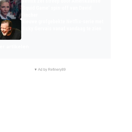
Netflix zet streep door Amerikaanse
'Squid Game' spin-off van David
Fincher
Nieuwe grofgebekte Netflix-serie met
Ricky Gervais vanaf vandaag te zien
r artikelen
▼ Ad by Refinery89