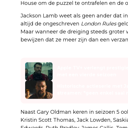
House om de puzzel te ontrafelen en de o
Jackson Lamb weet als geen ander dat i
altijd de ongeschreven
London Rules
geld
Maar wanneer de dreiging steeds groter 
bewijzen dat ze meer zijn dan een verz
Lees ook
Apple TV+ verlengt prestigie
met een vierde seizoen
Historische actieserie met 
streamen: "geen enkel saai
Naast Gary Oldman keren in seizoen 5 oo
Kristin Scott Thomas, Jack Lowden, Saski
Edwards, Ruth Bradley, James Callis, Tom