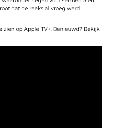
 waaronder negen voor seizoen 3 en
 groot dat de reeks al vroeg werd
te zien op Apple TV+. Benieuwd? Bekijk