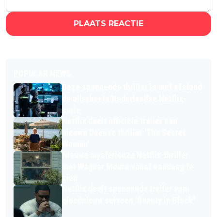
PLAATS REACTIE
POPULAR NEWS
Deze spannende thriller is met afstand
de allerbeste Nederlandse Netflix-
serie
Netflix deelt officiële trailer van
nieuwe Deense thriller 'The Secret
Woman'
Nieuwe mysterieuze Netflix-thriller
met Wagner Moura vanaf vandaag te
zien
Netflix deelt spannende trailer van
gloednieuw seizoen 'Beauty in Black'