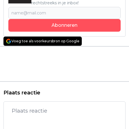
rechtstreeks in je inbox!
Abonneren
Voeg toe als voorkeursbron op Google
Vorig artikel
Volgend artikel
Netflix verlengt
Netflix pompt
Canadese serie North
miljarden in
of North met een
Mexicaanse films en
tweede seizoen
series: 'Santita', 'I’m not
Afraid' en meer!
Plaats reactie