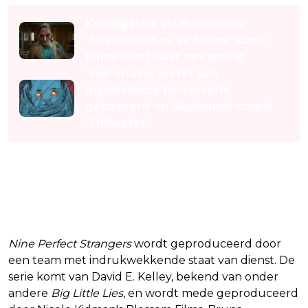
Knotsgekke sci-fi-komedie
'Straatcoaches vs Aliens' komt
binnenkort naar streaming
'You'-maker werkt aan
mysterieuze horrorserie
gebaseerd op Skybound-comic
'Stillwater'
Creatieve krachten achter de
schermen
Nine Perfect Strangers
wordt geproduceerd door
een team met indrukwekkende staat van dienst. De
serie komt van David E. Kelley, bekend van onder
andere
Big Little Lies
, en wordt mede geproduceerd