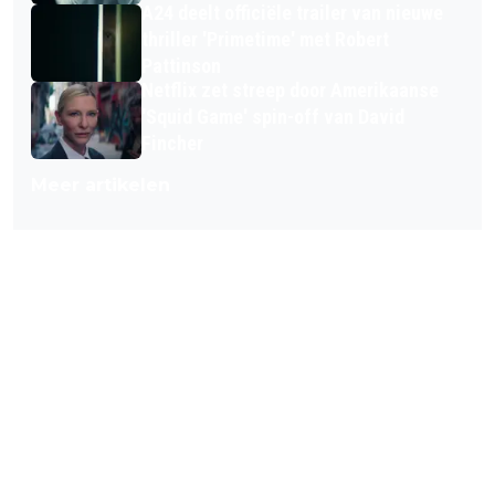
A24 deelt officiële trailer van nieuwe
thriller 'Primetime' met Robert
Pattinson
Netflix zet streep door Amerikaanse
'Squid Game' spin-off van David
Fincher
Meer artikelen