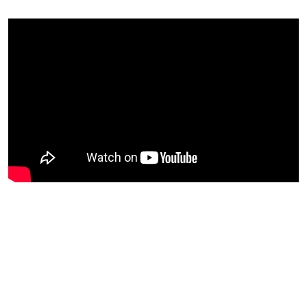
Blijf op de hoogte van jouw
favoriete Netflix-films en -
series