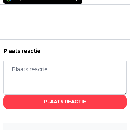
Vorig artikel
Volgend artikel
Spannende
Netflix speelt in op
bioscoopfilm met Elle
'Highlander'-reboot
Fanning wordt
met Henry Cavill en
momenteel massaal
haalt klassieker in huis
gestreamd
Plaats reactie
PLAATS REACTIE