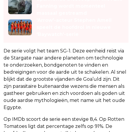
Fanning wordt momenteel
massaal gestreamd
'Arrow'-acteur Stephen Amell
speelt de hoofdrol in nieuwe
'Baywatch'-serie
De serie volgt het team SG-1. Deze eenheid reist via
de Stargate naar andere planeten om technologie
te onderzoeken, bondgenoten te vinden en
bedreigingen voor de aarde uit te schakelen. Al snel
blijkt dat de grootste vijanden de Goa’uld zijn. Dit
zijn parasitaire buitenaardse wezens die mensen als
gastheer gebruiken en zich voordoen als goden uit
oude aardse mythologieën, met name uit het oude
Egypte.
Op IMDb scoort de serie een stevige 8,4. Op Rotten
Tomatoes ligt dat percentage zelfs op 91%. De