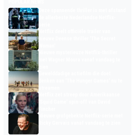
POPULAR NEWS
Deze spannende thriller is met afstand
de allerbeste Nederlandse Netflix-
serie
Netflix deelt officiële trailer van
nieuwe Deense thriller 'The Secret
Woman'
Nieuwe mysterieuze Netflix-thriller
met Wagner Moura vanaf vandaag te
zien
Gewelddadige actiefilm die doet
denken aan 'The Hunger Games' nu te
streamen
Netflix zet streep door Amerikaanse
'Squid Game' spin-off van David
Fincher
Nieuwe grofgebekte Netflix-serie met
Ricky Gervais vanaf vandaag te zien