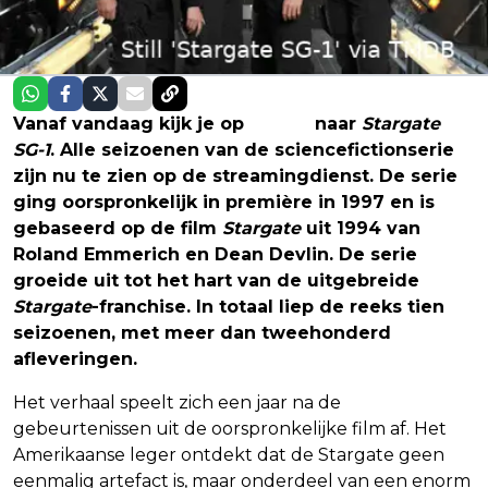
Vanaf vandaag kijk je op
Netflix
naar
Stargate
SG-1
. Alle seizoenen van de sciencefictionserie
zijn nu te zien op de streamingdienst. De serie
ging oorspronkelijk in première in 1997 en is
gebaseerd op de film
Stargate
uit 1994 van
Roland Emmerich en Dean Devlin. De serie
groeide uit tot het hart van de uitgebreide
Stargate
-franchise. In totaal liep de reeks tien
seizoenen, met meer dan tweehonderd
afleveringen.
Het verhaal speelt zich een jaar na de
gebeurtenissen uit de oorspronkelijke film af. Het
Amerikaanse leger ontdekt dat de Stargate geen
eenmalig artefact is, maar onderdeel van een enorm