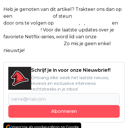
Heb je genoten van dit artikel? Trakteer ons dan op
een
(virtuele) koffie
of steun
The Nerd Shepherd
door ons te volgen op
Facebook
,
X
,
Instagram
en
Google Nieuws
! Voor de laatste updates over je
favoriete Netflix-series, word lid van onze
Alles over
Netflix Facebook-groep.
Zo mis je geen enkel
nieuwtje!
Schrijf je in voor onze Nieuwbrief!
Ontvang elke week het laatste nieuws,
reviews en exclusieve interviews
rechtstreeks in je inbox!
Abonneren
Voeg toe als voorkeursbron op Google