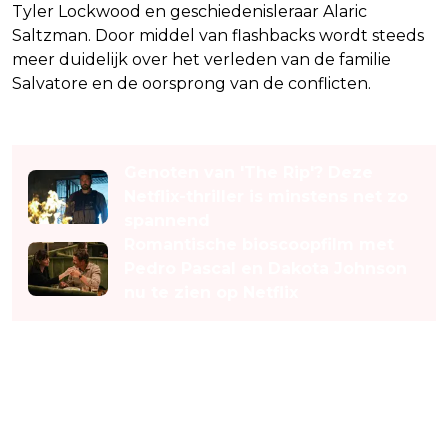
Tyler Lockwood en geschiedenisleraar Alaric
Saltzman. Door middel van flashbacks wordt steeds
meer duidelijk over het verleden van de familie
Salvatore en de oorsprong van de conflicten.
Lees ook
Genoten van 'The Rip'? Deze
Netflix-thriller is minstens net zo
spannend
Romantische bioscoopfilm met
Pedro Pascal en Dakota Johnson
nu te zien op Netflix