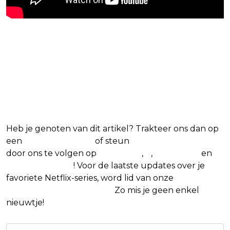
Blijf op de hoogte van jouw
favoriete Netflix-films en -
series
Heb je genoten van dit artikel? Trakteer ons dan op
een
(virtuele) koffie
of steun
The Nerd Shepherd
door ons te volgen op
Facebook
,
X
,
Instagram
en
Google Nieuws
! Voor de laatste updates over je
favoriete Netflix-series, word lid van onze
Alles over
Netflix Facebook-groep.
Zo mis je geen enkel
nieuwtje!