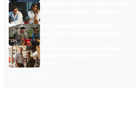
Misschien wel dé beste serie van deze
zomer is nu eindelijk te streamen
Volop vreugde bij Netflix-kijkers na
komst van historische dramaserie:
"Yess!"
Australische dramaserie met Hugo
Weaving is binnenkort te zien op
Netflix
Meer artikelen