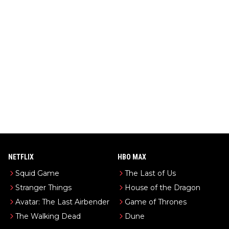
NETFLIX
HBO MAX
Squid Game
The Last of Us
Stranger Things
House of the Dragon
Avatar: The Last Airbender
Game of Thrones
The Walking Dead
Dune