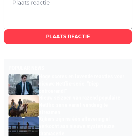
PLAATS REACTIE
POPULAR NEWS
Hoge scores en lovende reacties voor
nieuwe Netflix-serie: "Diep
ontroerend!"
Nieuw seizoen van razend populaire
Netflix-serie vanaf vandaag te
streamen
Kijkers zijn na één aflevering al
verkocht aan nieuwe mysterieuze
dramaserie