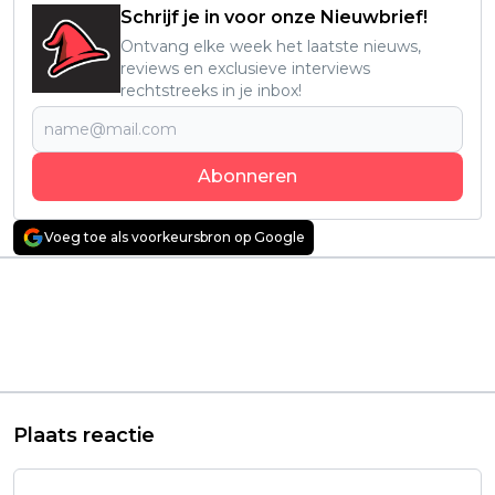
Schrijf je in voor onze Nieuwbrief!
Ontvang elke week het laatste nieuws,
reviews en exclusieve interviews
rechtstreeks in je inbox!
Abonneren
Voeg toe als voorkeursbron op Google
Vorig artikel
Volgend artikel
Romantische
'Dragon Ball Super'
bioscoopfilm met
krijgt met 'The
Pedro Pascal en
Galactic Patrol' na zes
Dakota Johnson nu te
jaar eindelijk een
zien op Netflix
vervolg
Plaats reactie