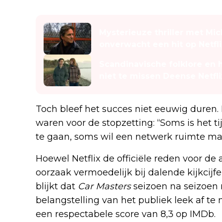
Lees ook
Mysterieuze thriller met Mi
onverwacht een hit op Netfli
Scandinavische folklore en
niet te missen Deense Netfli
Toch bleef het succes niet eeuwig duren. 
waren voor de stopzetting: “Soms is het 
te gaan, soms wil een netwerk ruimte ma
Hoewel Netflix de officiële reden voor de 
oorzaak vermoedelijk bij dalende kijkcijf
blijkt dat
Car Masters
seizoen na seizoen
belangstelling van het publiek leek af te
een respectabele score van 8,3 op IMDb.