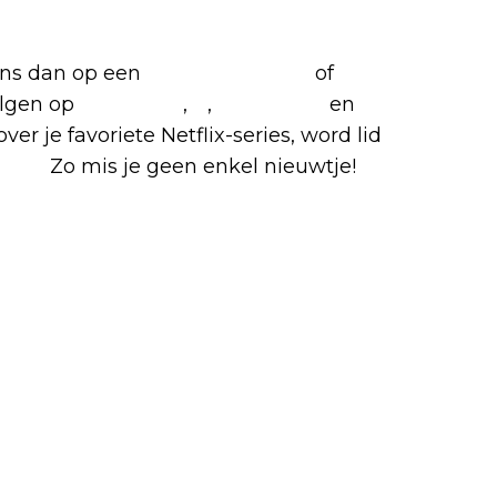
iete Netflix-films en -series
 ons dan op een
(virtuele) koffie
of
olgen op
Facebook
,
X
,
Instagram
en
ver je favoriete Netflix-series, word lid
roep.
Zo mis je geen enkel nieuwtje!