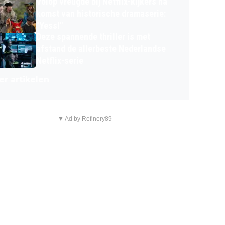
Volop vreugde bij Netflix-kijkers na
komst van historische dramaserie:
"Yess!"
Deze spannende thriller is met
afstand de allerbeste Nederlandse
Netflix-serie
r artikelen
▼ Ad by Refinery89