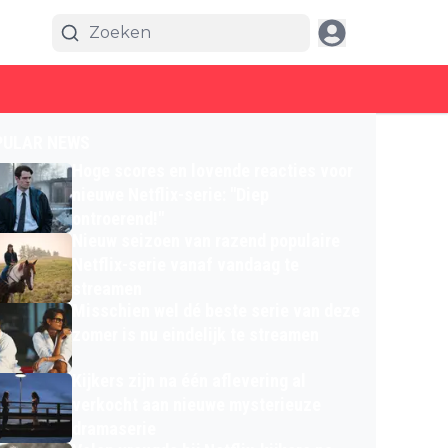
PULAR NEWS
Hoge scores en lovende reacties voor
nieuwe Netflix-serie: "Diep
ontroerend!"
Nieuw seizoen van razend populaire
Netflix-serie vanaf vandaag te
streamen
Misschien wel dé beste serie van deze
zomer is nu eindelijk te streamen
Kijkers zijn na één aflevering al
verkocht aan nieuwe mysterieuze
dramaserie