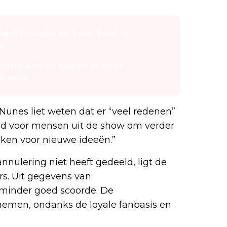
chael Douglas en Sean Bean is
x
 horror komen samen in deze
x-serie
Nunes liet weten dat er “veel redenen”
tijd voor mensen uit de show om verder
ken voor nieuwe ideeën.”
annulering niet heeft gedeeld, ligt de
ers. Uit gegevens van
Whats-On-Netflix
 minder goed scoorde. De
 nemen, ondanks de loyale fanbasis en