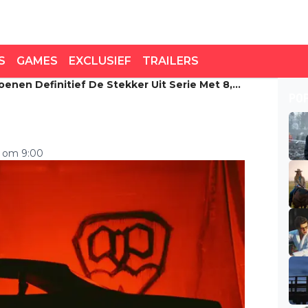
S
GAMES
EXCLUSIEF
TRAILERS
oenen Definitief De Stekker Uit Serie Met 8,3
nen definitief de stekker
PO
5 om 9:00