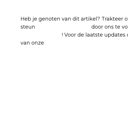
Blijf op de hoogte van jouw favor
Heb je genoten van dit artikel? Trakteer
steun
The Nerd Shepherd
door ons te v
Google Nieuws
! Voor de laatste updates o
van onze
Alles over Netflix Facebook-g