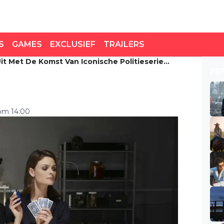
S
GAMES
EXCLUSIEF
TRAILERS
Uit Met De Komst Van Iconische Politieserie
it met de komst van
PO
es'
 om 14:00