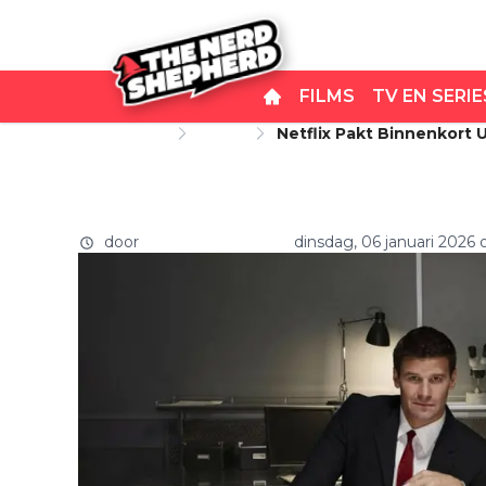
FILMS
TV EN SERIE
Startpagina
Series
Netflix Pakt Binnenkort 
Netflix pakt binnenkort u
'Bones'
iconische politieserie 'Bon
door
Carlo van Remortel
dinsdag, 06 januari 2026