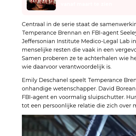
vanaf maart te zien
Centraal in de serie staat de samenwerki
Temperance Brennan en FBI-agent Seeley 
Jeffersonian Institute Medico-Legal Lab 
menselijke resten die vaak in een vergev
Samen proberen ze te achterhalen wie het 
wie daarvoor verantwoordelijk is.
Emily Deschanel speelt Temperance Brenn
onhandige wetenschapper. David Boreanaz
FBI-agent en voormalig sluipschutter. H
tot een persoonlijke relatie die zich ove