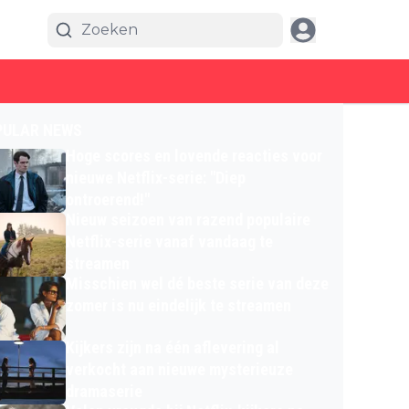
PULAR NEWS
Hoge scores en lovende reacties voor
nieuwe Netflix-serie: "Diep
ontroerend!"
Nieuw seizoen van razend populaire
Netflix-serie vanaf vandaag te
streamen
Misschien wel dé beste serie van deze
zomer is nu eindelijk te streamen
Kijkers zijn na één aflevering al
verkocht aan nieuwe mysterieuze
dramaserie