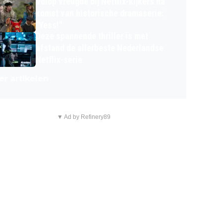
Volop vreugde bij Netflix-kijkers na
komst van historische dramaserie:
"Yess!"
Deze spannende thriller is met
afstand de allerbeste Nederlandse
Netflix-serie
r artikelen
▼ Ad by Refinery89