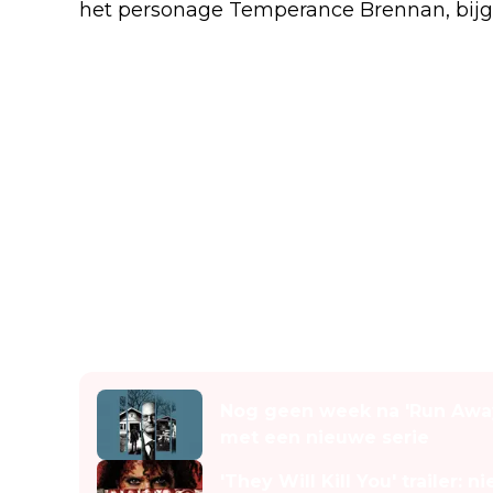
het personage Temperance Brennan, bij
Lees ook
Nog geen week na 'Run Away
met een nieuwe serie
'They Will Kill You' trailer: