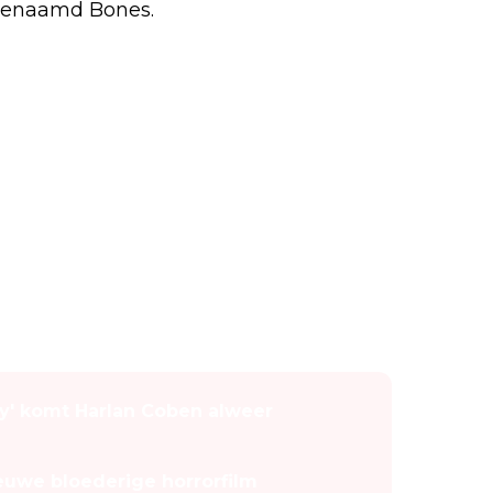
genaamd Bones.
' komt Harlan Coben alweer
 nieuwe bloederige horrorfilm