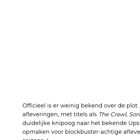
Wat weten we over het verh
Officieel is er weinig bekend over de plo
afleveringen, met titels als
The Crawl
,
Sor
duidelijke knipoog naar het bekende U
opmaken voor blockbuster-achtige aflever