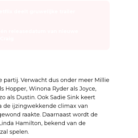
tflix deelt gruwelijke trailer
er én releasedatum van nieuwe
 Craig
n 5?
 partij. Verwacht dus onder meer Millie
ls Hopper, Winona Ryder als Joyce,
o als Dustin. Ook Sadie Sink keert
 na de ijzingwekkende climax van
gewond raakte. Daarnaast wordt de
Linda Hamilton, bekend van de
zal spelen.