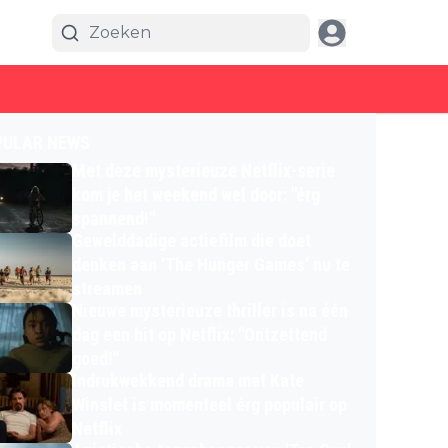
PULAR NEWS
Met deze mysterieuze Netflix-serie
kom je het weekend wel door: "érg
spannend!"
Gewelddadige actiefilm die doet
denken aan 'The Hunger Games' nu te
streamen
Nieuwe mysterieuze thriller is na één
dag een hit op Netflix: "Ontzettend
goed!"
Indrukwekkend drama met Kate
Winslet is momenteel érg populair op
Netflix