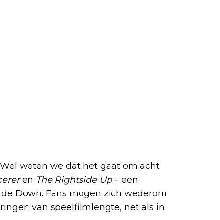
aal van seizoen 5?
t. Wel weten we dat het gaat om acht
cerer
en
The Rightside Up
– een
pside Down. Fans mogen zich wederom
ingen van speelfilmlengte, net als in