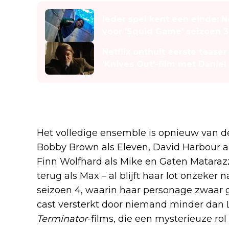
Ieder spel kent een einde: Ne
voor 'Squid Game' seizoen 3
Netflix onthult eerste teas
'Knives Out'-film met Daniel
Wie keren er terug in seizoe
Het volledige ensemble is opnieuw van de
Bobby Brown als Eleven, David Harbour a
Finn Wolfhard als Mike en Gaten Matarazz
terug als Max – al blijft haar lot onzeker
seizoen 4, waarin haar personage zwaar 
cast versterkt door niemand minder dan 
Terminator
-films, die een mysterieuze rol 