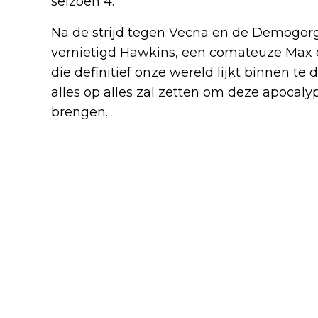
seizoen 4.
Na de strijd tegen Vecna en de Demogor
vernietigd Hawkins, een comateuze Max 
die definitief onze wereld lijkt binnen te
alles op alles zal zetten om deze apocalyp
brengen.
Waarom duurde het zo lang