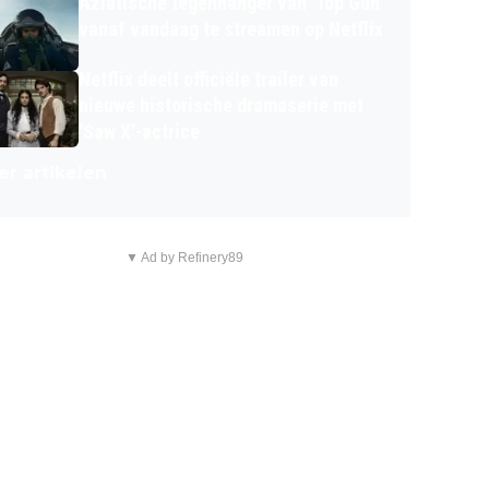
Aziatische tegenhanger van 'Top Gun'
vanaf vandaag te streamen op Netflix
Netflix deelt officiële trailer van
nieuwe historische dramaserie met
'Saw X'-actrice
r artikelen
▼ Ad by Refinery89