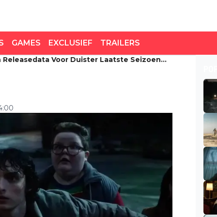
S
GAMES
EXCLUSIEF
TRAILERS
n Releasedata Voor Duister Laatste Seizoen
releasedata voor duister
PO
Things'
4:00