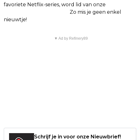
favoriete Netflix-series, word lid van onze
Alles over
Netflix Facebook-groep
.
Zo mis je geen enkel
nieuwtje!
▼ Ad by Refinery89
Schrijf je in voor onze Nieuwbrief!