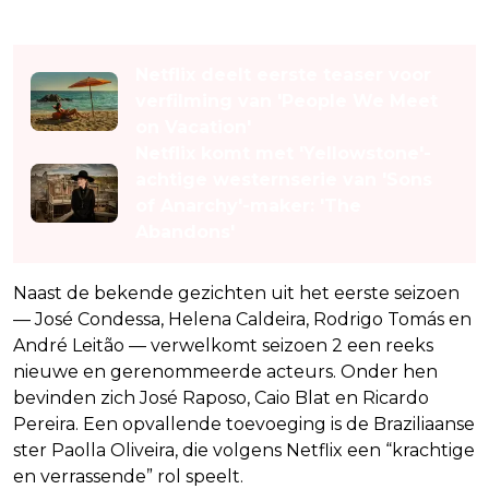
Lees ook
Netflix deelt eerste teaser voor
verfilming van 'People We Meet
on Vacation'
Netflix komt met 'Yellowstone'-
achtige westernserie van 'Sons
of Anarchy'-maker: 'The
Abandons'
Naast de bekende gezichten uit het eerste seizoen
— José Condessa, Helena Caldeira, Rodrigo Tomás en
André Leitão — verwelkomt seizoen 2 een reeks
nieuwe en gerenommeerde acteurs. Onder hen
bevinden zich José Raposo, Caio Blat en Ricardo
Pereira. Een opvallende toevoeging is de Braziliaanse
ster Paolla Oliveira, die volgens Netflix een “krachtige
en verrassende” rol speelt.