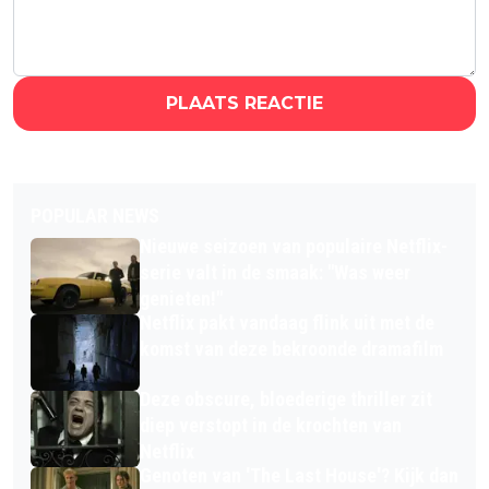
PLAATS REACTIE
POPULAR NEWS
Nieuwe seizoen van populaire Netflix-
serie valt in de smaak: "Was weer
genieten!"
Netflix pakt vandaag flink uit met de
komst van deze bekroonde dramafilm
Deze obscure, bloederige thriller zit
diep verstopt in de krochten van
Netflix
Genoten van 'The Last House'? Kijk dan