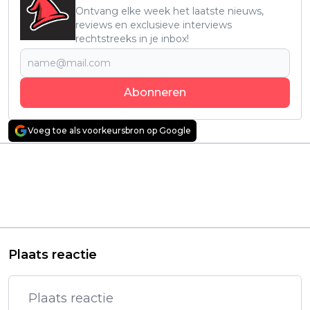
Ontvang elke week het laatste nieuws,
reviews en exclusieve interviews
rechtstreeks in je inbox!
Abonneren
Voeg toe als voorkeursbron op Google
Vorig artikel
Volgend artikel
Nieuwe actieserie met
'Son of a Donkey'
'Game of Thrones'-
trailer: nieuwe
acteur valt in de
absurde Australische
smaak: "vanaf het
Netflix-serie
begin geboeid!"
binnenkort te zien
Plaats reactie