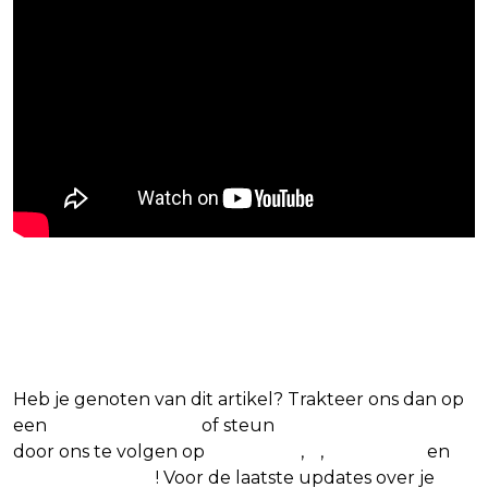
Blijf op de hoogte van jouw
favoriete Netflix-films en -series
Heb je genoten van dit artikel? Trakteer ons dan op
een
(virtuele) koffie
of steun
The Nerd Shepherd
door ons te volgen op
Facebook
,
X
,
Instagram
en
Google Nieuws
! Voor de laatste updates over je