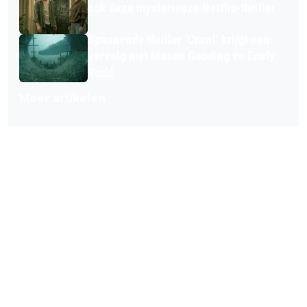
ook deze mysterieuze Netflix-thriller
Spannende thriller 'Crawl' krijgt een
vervolg met Mason Gooding en Emily
Rudd
Meer artikelen