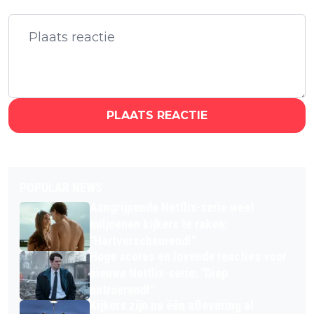
PLAATS REACTIE
POPULAR NEWS
Aangrijpende Netflix-serie weet
miljoenen kijkers te raken:
"Hartverscheurend!"
Hoge scores en lovende reacties voor
nieuwe Netflix-serie: "Diep
ontroerend!"
Kijkers zijn na één aflevering al