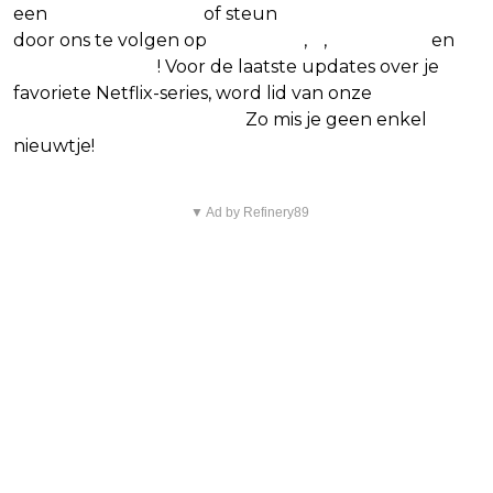
een
(virtuele) koffie
of steun
The Nerd Shepherd
door ons te volgen op
Facebook
,
X
,
Instagram
en
Google Nieuws
! Voor de laatste updates over je
favoriete Netflix-series, word lid van onze
Alles over
Netflix Facebook-groep.
Zo mis je geen enkel
nieuwtje!
▼ Ad by Refinery89