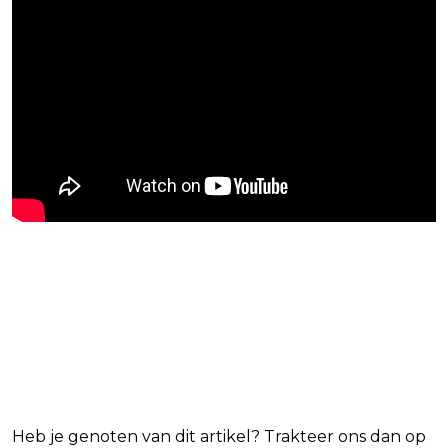
Blijf op de hoogte van jouw
favoriete Netflix-films en -
series
Heb je genoten van dit artikel? Trakteer ons dan op