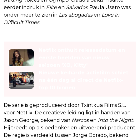
eerder indruk in
Elite
en
Salvador
. Paula Usero was
onder meer te zien in
Las abogadas
en
Love in
Difficult Times
.
Lees ook
Netflix onthult releasedatum en
eerste beelden van nieuw
seizoen 'XO, Kitty'
Nieuwe keiharde actiefilm schiet
na één dag al direct de Netflix-
top 10 binnen
De serie is geproduceerd door Txintxua Films S.L.
voor Netflix. De creatieve leiding ligt in handen van
Jason George, bekend van
Narcos
en
Into the Night
.
Hij treedt op als bedenker en uitvoerend producent.
De regie is verdeeld tussen Jorge Dorado, bekend