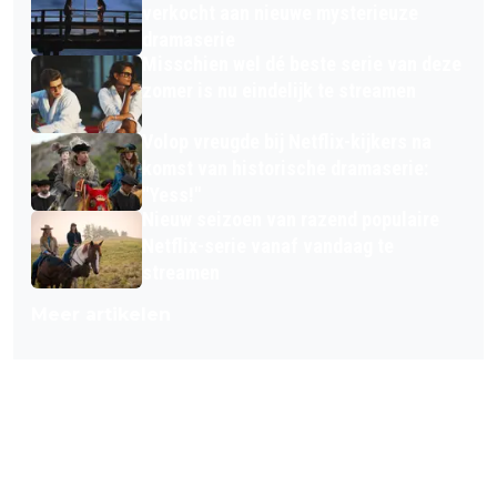
verkocht aan nieuwe mysterieuze
dramaserie
Misschien wel dé beste serie van deze
zomer is nu eindelijk te streamen
Volop vreugde bij Netflix-kijkers na
komst van historische dramaserie:
"Yess!"
Nieuw seizoen van razend populaire
Netflix-serie vanaf vandaag te
streamen
Meer artikelen