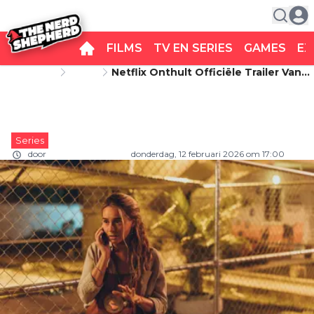
FILMS
TV EN SERIES
GAMES
EX
Startpagina
Series
Netflix Onthult Officiële Trailer Van
Netflix onthult officiële trailer van
Nieuwe Thrillerserie 'That Night'
nieuwe thrillerserie 'That Night'
Series
door
Carlo van Remortel
donderdag, 12 februari 2026 om 17:00