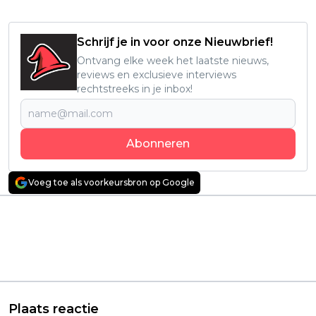
Schrijf je in voor onze Nieuwbrief!
Ontvang elke week het laatste nieuws,
reviews en exclusieve interviews
rechtstreeks in je inbox!
Abonneren
Voeg toe als voorkeursbron op Google
Vorig artikel
Volgend artikel
Spannende
Nieuw seizoen van
misdaadserie trekt
populaire Netflix-serie
ook buiten Nederland
harkt nog eens 23,4
de nodige Netflix-
miljoen kijkers binnen
kijkers: "Geweldig!"
Plaats reactie