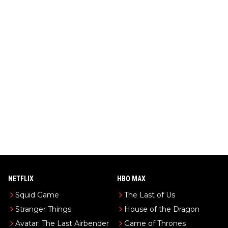
NETFLIX
HBO MAX
Squid Game
The Last of Us
Stranger Things
House of the Dragon
Avatar: The Last Airbender
Game of Thrones