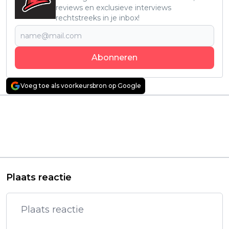
reviews en exclusieve interviews
rechtstreeks in je inbox!
Abonneren
Voeg toe als voorkeursbron op Google
Vorig artikel
Volgend artikel
Nieuwe true crime-
Nieuw seizoen
docu 'Murder in
Mexicaanse Netflix-
Monaco' vanaf
serie wereldwijd goed
vandaag te zien op
voor 4,5 miljoen kijkers
Netflix
Plaats reactie