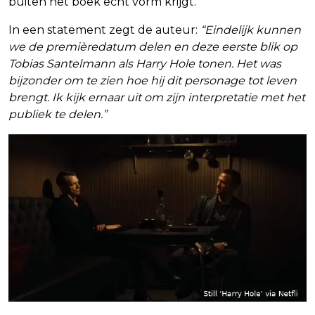
buiten het boek echt vorm krijgt.
In een statement zegt de auteur:
“Eindelijk kunnen
we de premièredatum delen en deze eerste blik op
Tobias Santelmann als Harry Hole tonen. Het was
bijzonder om te zien hoe hij dit personage tot leven
brengt. Ik kijk ernaar uit om zijn interpretatie met het
publiek te delen.”