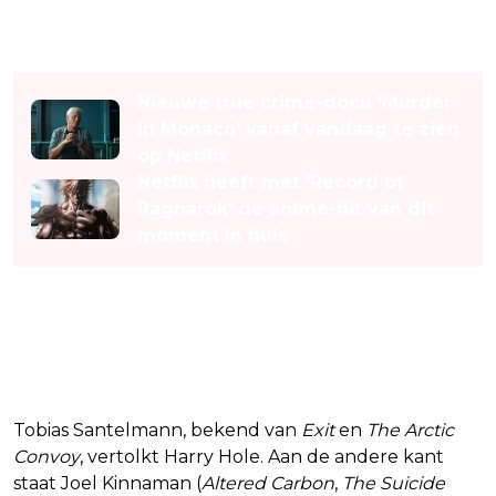
Lees ook
Nieuwe true crime-docu 'Murder
in Monaco' vanaf vandaag te zien
op Netflix
Netflix heeft met 'Record of
Ragnarok' dé anime-hit van dit
moment in huis
Tobias Santelmann in de
hoofdrol
Tobias Santelmann, bekend van
Exit
en
The Arctic
Convoy
, vertolkt Harry Hole. Aan de andere kant
staat Joel Kinnaman (
Altered Carbon
,
The Suicide