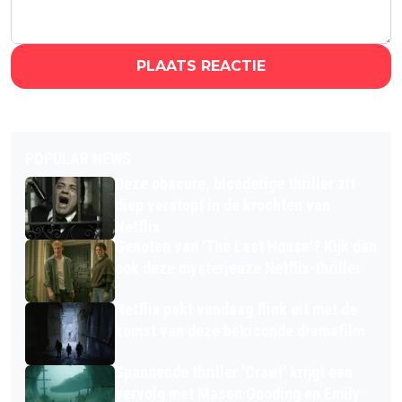
PLAATS REACTIE
POPULAR NEWS
Deze obscure, bloederige thriller zit
diep verstopt in de krochten van
Netflix
Genoten van 'The Last House'? Kijk dan
ook deze mysterieuze Netflix-thriller
Netflix pakt vandaag flink uit met de
komst van deze bekroonde dramafilm
Spannende thriller 'Crawl' krijgt een
vervolg met Mason Gooding en Emily