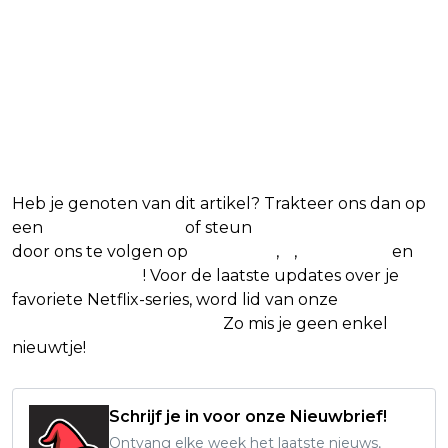
Blijf op de hoogte van jouw
favoriete Netflix-films en -
series
Heb je genoten van dit artikel? Trakteer ons dan op
een
(virtuele) koffie
of steun
The Nerd Shepherd
door ons te volgen op
Facebook
,
X
,
Instagram
en
Google Nieuws
! Voor de laatste updates over je
favoriete Netflix-series, word lid van onze
Alles over
Netflix Facebook-groep.
Zo mis je geen enkel
nieuwtje!
Schrijf je in voor onze Nieuwbrief!
Ontvang elke week het laatste nieuws,