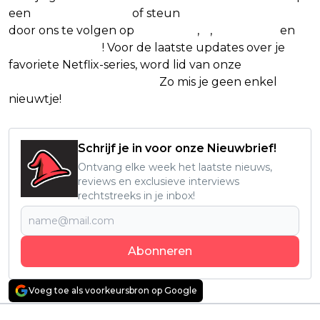
een
(virtuele) koffie
of steun
The Nerd Shepherd
door ons te volgen op
Facebook
,
X
,
Instagram
en
Google Nieuws
! Voor de laatste updates over je
favoriete Netflix-series, word lid van onze
Alles over
Netflix Facebook-groep.
Zo mis je geen enkel
nieuwtje!
Schrijf je in voor onze Nieuwbrief!
Ontvang elke week het laatste nieuws,
reviews en exclusieve interviews
rechtstreeks in je inbox!
Abonneren
Voeg toe als voorkeursbron op Google
Vorig artikel
Volgend artikel