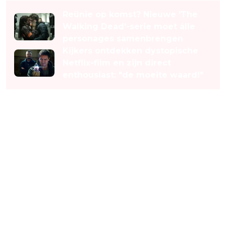
Reünie op komst? Nieuwe 'The
Walking Dead'-serie moet álle
personages samenbrengen
Kijkers ontdekken dystopische
Netflix-film en zijn direct
enthousiast: "de moeite waard!"