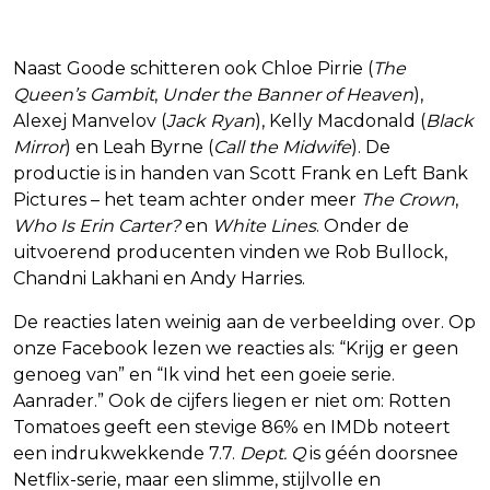
Naast Goode schitteren ook Chloe Pirrie (
The
Queen’s Gambit
,
Under the Banner of Heaven
),
Alexej Manvelov (
Jack Ryan
), Kelly Macdonald (
Black
Mirror
) en Leah Byrne (
Call the Midwife
). De
productie is in handen van Scott Frank en Left Bank
Pictures – het team achter onder meer
The Crown
,
Who Is Erin Carter?
en
White Lines
. Onder de
uitvoerend producenten vinden we Rob Bullock,
Chandni Lakhani en Andy Harries.
De reacties laten weinig aan de verbeelding over. Op
onze Facebook lezen we reacties als: “Krijg er geen
genoeg van” en “Ik vind het een goeie serie.
Aanrader.” Ook de cijfers liegen er niet om: Rotten
Tomatoes geeft een stevige 86% en IMDb noteert
een indrukwekkende 7.7.
Dept. Q
is géén doorsnee
Netflix-serie, maar een slimme, stijlvolle en