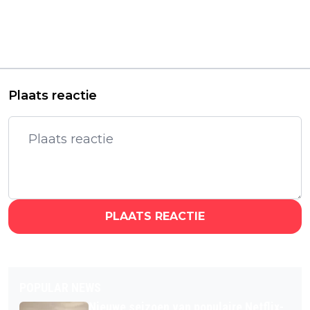
Gloednieuwe Netflix-
Netflix deelt nieuwe
serie van Steven
beelden van
Spielberg heeft
aankomende Jo
eerste trailer te
Nesbø-serie 'Detective
pakken
Hole'
Plaats reactie
PLAATS REACTIE
POPULAR NEWS
Nieuwe seizoen van populaire Netflix-