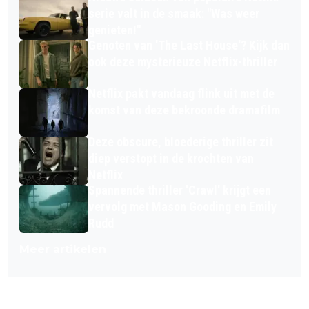
serie valt in de smaak: "Was weer
genieten!"
Genoten van 'The Last House'? Kijk dan
ook deze mysterieuze Netflix-thriller
Netflix pakt vandaag flink uit met de
komst van deze bekroonde dramafilm
Deze obscure, bloederige thriller zit
diep verstopt in de krochten van
Netflix
Spannende thriller 'Crawl' krijgt een
vervolg met Mason Gooding en Emily
Rudd
Meer artikelen