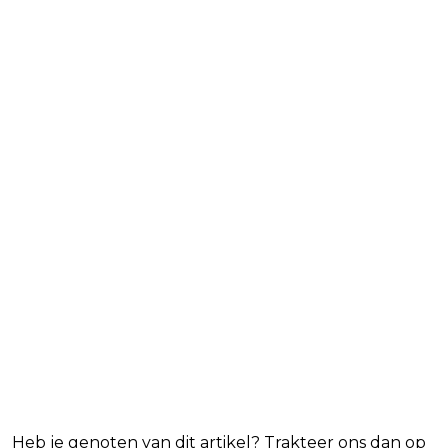
Blijf op de hoogte van jouw
favoriete Netflix-films en -
series
Heb je genoten van dit artikel? Trakteer ons dan op