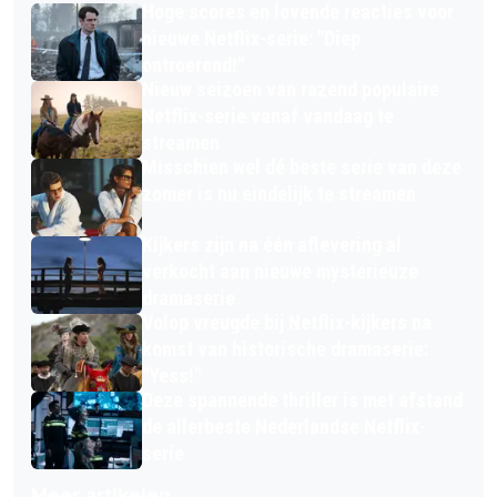
Hoge scores en lovende reacties voor
nieuwe Netflix-serie: "Diep
ontroerend!"
Nieuw seizoen van razend populaire
Netflix-serie vanaf vandaag te
streamen
Misschien wel dé beste serie van deze
zomer is nu eindelijk te streamen
Kijkers zijn na één aflevering al
verkocht aan nieuwe mysterieuze
dramaserie
Volop vreugde bij Netflix-kijkers na
komst van historische dramaserie:
"Yess!"
Deze spannende thriller is met afstand
de allerbeste Nederlandse Netflix-
serie
Meer artikelen