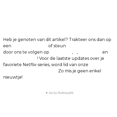
favoriete Netflix-films en -
series
Heb je genoten van dit artikel? Trakteer ons dan op
een
(virtuele) koffie
of steun
The Nerd Shepherd
door ons te volgen op
Facebook
,
X
,
Instagram
en
Google Nieuws
! Voor de laatste updates over je
favoriete Netflix-series, word lid van onze
Alles over
Netflix Facebook-groep.
Zo mis je geen enkel
nieuwtje!
▼ Ad by Refinery89