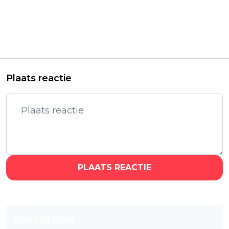
Vorig artikel
Volgend artikel
Netflix deelt eerste
'FROM' seizoen 4
beelden én
krijgt langverwachte
releasedatum van
eerste trailer: "Kennis
gloednieuwe
heeft een prijs"
rampenserie
Plaats reactie
PLAATS REACTIE
POPULAR NEWS