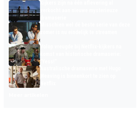
Kijkers zijn na één aflevering al
verkocht aan nieuwe mysterieuze
dramaserie
Misschien wel dé beste serie van deze
zomer is nu eindelijk te streamen
Volop vreugde bij Netflix-kijkers na
komst van historische dramaserie:
"Yess!"
Australische dramaserie met Hugo
Weaving is binnenkort te zien op
Netflix
Meer artikelen