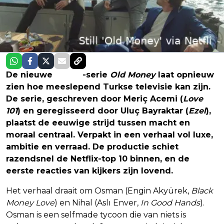
De nieuwe
Netflix
-serie
Old Money
laat opnieuw
zien hoe meeslepend Turkse televisie kan zijn.
De serie, geschreven door Meriç Acemi (
Love
101
) en geregisseerd door Uluç Bayraktar (
Ezel
),
plaatst de eeuwige strijd tussen macht en
moraal centraal. Verpakt in een verhaal vol luxe,
ambitie en verraad. De productie schiet
razendsnel de Netflix-top 10 binnen, en de
eerste reacties van kijkers zijn lovend.
Het verhaal draait om Osman (Engin Akyürek,
Black
Money Love
) en Nihal (Aslı Enver,
In Good Hands
).
Osman is een selfmade tycoon die van niets is