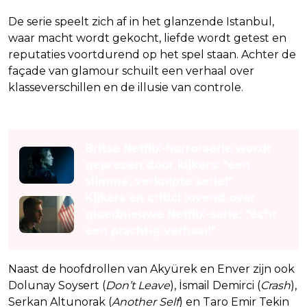
De serie speelt zich af in het glanzende Istanbul,
waar macht wordt gekocht, liefde wordt getest en
reputaties voortdurend op het spel staan. Achter de
façade van glamour schuilt een verhaal over
klasseverschillen en de illusie van controle.
Lees ook
Britse Netflix-horrorserie wordt
geprezen door kijkers: "een
slimme, verknipte serie!"
Kijkers en critici lovend over
gloednieuwe Netflix-serie: "écht
een prachtig verhaal!"
Naast de hoofdrollen van Akyürek en Enver zijn ook
Dolunay Soysert (
Don’t Leave
), İsmail Demirci (
Crash
),
Serkan Altunorak (
Another Self
) en Taro Emir Tekin