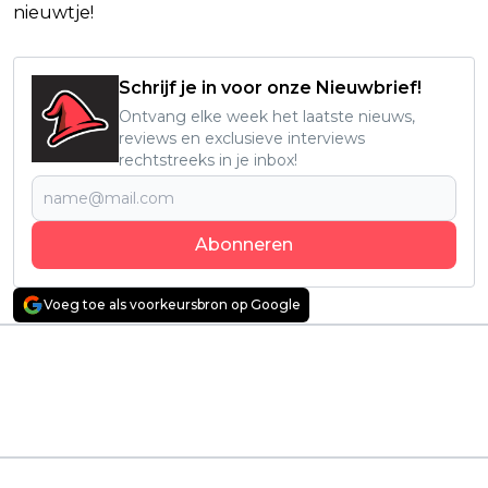
nieuwtje!
Schrijf je in voor onze Nieuwbrief!
Ontvang elke week het laatste nieuws,
reviews en exclusieve interviews
rechtstreeks in je inbox!
Abonneren
Voeg toe als voorkeursbron op Google
Vorig artikel
Volgend artikel
Spaanse
Derde 'Mortal
ziekenhuisserie keert
Kombat'-film officieel
al héél snel terug met
aangekondigd tijdens
een intens tweede
New York Comic-Con
seizoen op Netflix