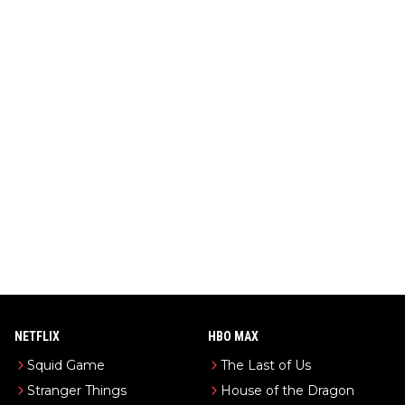
NETFLIX
HBO MAX
Squid Game
The Last of Us
Stranger Things
House of the Dragon