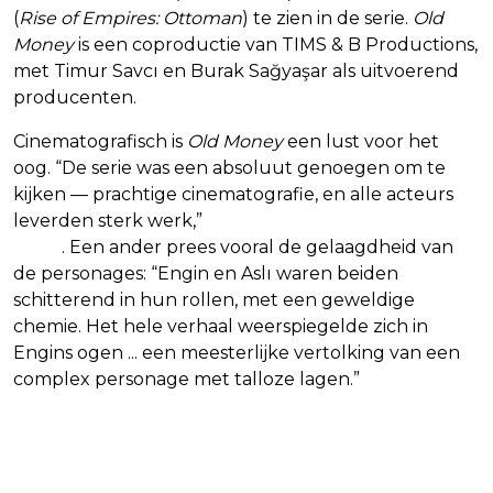
(
Rise of Empires: Ottoman
) te zien in de serie.
Old
Money
is een coproductie van TIMS & B Productions,
met Timur Savcı en Burak Sağyaşar als uitvoerend
producenten.
Cinematografisch is
Old Money
een lust voor het
oog. “De serie was een absoluut genoegen om te
kijken — prachtige cinematografie, en alle acteurs
leverden sterk werk,”
schreef een gebruiker op
IMDb
. Een ander prees vooral de gelaagdheid van
de personages: “Engin en Aslı waren beiden
schitterend in hun rollen, met een geweldige
chemie. Het hele verhaal weerspiegelde zich in
Engins ogen ... een meesterlijke vertolking van een
complex personage met talloze lagen.”