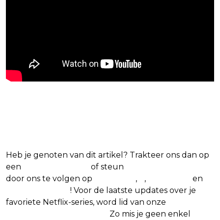
Blijf op de hoogte van jouw
favoriete Netflix-films en -series
Heb je genoten van dit artikel? Trakteer ons dan op
een
(virtuele) koffie
of steun
The Nerd Shepherd
door ons te volgen op
Facebook
,
X
,
Instagram
en
Google Nieuws
! Voor de laatste updates over je
favoriete Netflix-series, word lid van onze
Alles over
Netflix Facebook-groep.
Zo mis je geen enkel