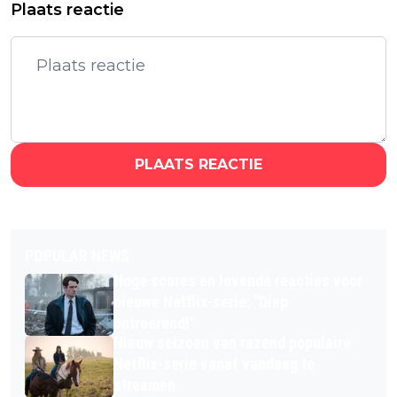
Plaats reactie
PLAATS REACTIE
POPULAR NEWS
Hoge scores en lovende reacties voor
nieuwe Netflix-serie: "Diep
ontroerend!"
Nieuw seizoen van razend populaire
Netflix-serie vanaf vandaag te
streamen