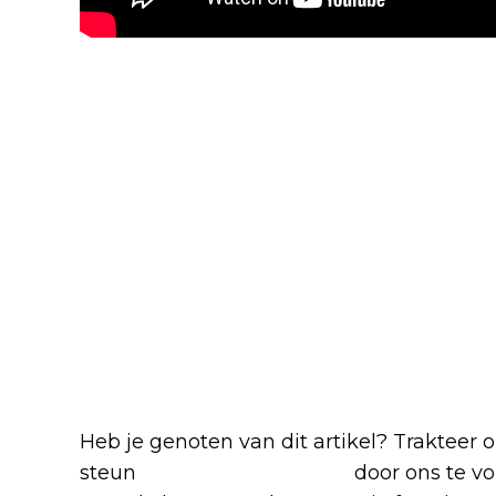
Blijf op de hoogte van jouw favoriete N
Heb je genoten van dit artikel? Trakteer
steun
The Nerd Shepherd
door ons te v