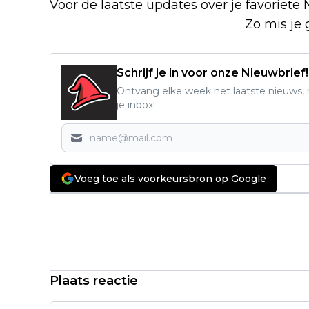
Voor de laatste updates over je favoriete 
over Netflix Facebook-groep
.
Zo mis je 
Schrijf je in voor onze Nieuwbrief!
Ontvang elke week het laatste nieuws, r
je inbox!
Voeg toe als voorkeursbron op Google
Vorig artikel
Nieuwe Netflix-serie over beruchte
Alien-ontvoering komt met
Halloween naar de
streamingdienst
Plaats reactie