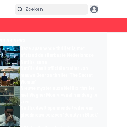
PULAR NEWS
Deze spannende thriller is met
afstand de allerbeste Nederlandse
Netflix-serie
Netflix deelt officiële trailer van
nieuwe Deense thriller 'The Secret
Woman'
Nieuwe mysterieuze Netflix-thriller
met Wagner Moura vanaf vandaag te
zien
Netflix deelt spannende trailer van
gloednieuw seizoen 'Beauty in Black'