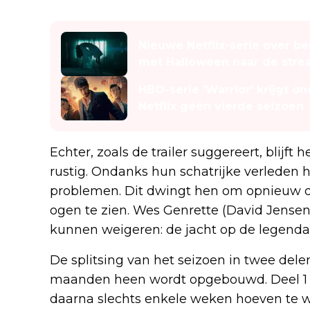
Lees ook
Nieuwe Netflix-serie over b
met Halloween naar de stre
HBO-serie 'Warrior' krijgt 
Netflix géén vierde seizoen
Echter, zoals de trailer suggereert, blijft
rustig. Ondanks hun schatrijke verleden
problemen. Dit dwingt hen om opnieuw d
ogen te zien. Wes Genrette (David Jensen
kunnen weigeren: de jacht op de legenda
De splitsing van het seizoen in twee dele
maanden heen wordt opgebouwd. Deel 1 ver
daarna slechts enkele weken hoeven te w