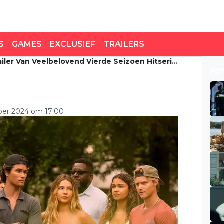
S
GAMES
EXCLUSIEF
TRAILERS
railer Van Veelbelovend Vierde Seizoen Hitserie
iler van veelbelovend
PO
uter Banks'
ber 2024 om 17:00