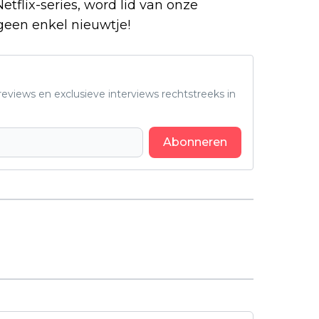
Netflix-series, word lid van onze
Alles
geen enkel nieuwtje!
eviews en exclusieve interviews rechtstreeks in
Abonneren
Volgend artikel
Nieuwe Netflix-docuserie 'Our
Oceans' duikt met Barack Obama
in de mysteries van de oceanen