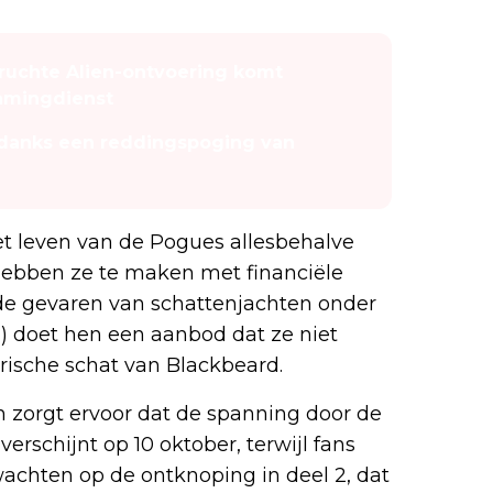
eruchte Alien-ontvoering komt
amingdienst
ondanks een reddingspoging van
 het leven van de Pogues allesbehalve
 hebben ze te maken met financiële
e gevaren van schattenjachten onder
) doet hen een aanbod dat ze niet
rische schat van Blackbeard.
n zorgt ervoor dat de spanning door de
schijnt op 10 oktober, terwijl fans
achten op de ontknoping in deel 2, dat