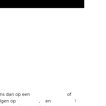
etflix-films en -series
 ons dan op een
(virtuele) koffie
of
olgen op
Facebook
,
X
en
Instagram
!