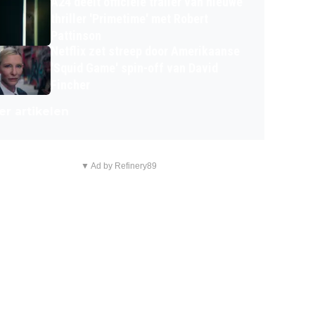
A24 deelt officiële trailer van nieuwe
thriller 'Primetime' met Robert
Pattinson
Netflix zet streep door Amerikaanse
'Squid Game' spin-off van David
Fincher
r artikelen
▼ Ad by Refinery89