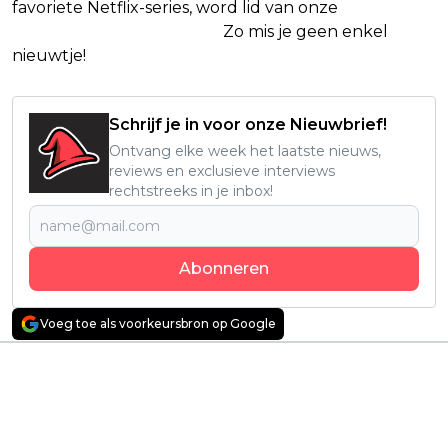
favoriete Netflix-series, word lid van onze
Alles over
Netflix Facebook-groep.
Zo mis je geen enkel
nieuwtje!
Schrijf je in voor onze Nieuwbrief!
Ontvang elke week het laatste nieuws,
reviews en exclusieve interviews
rechtstreeks in je inbox!
Abonneren
Voeg toe als voorkeursbron op Google
Vorig artikel
Volgend artikel
Hoge scores voor
Nieuwe anime met 8,7
nieuwe misdaadserie
op IMDb is tegen alle
met Mark Ruffalo en
verwachtingen in een
Tom Pelphrey:
gigantisch succes op