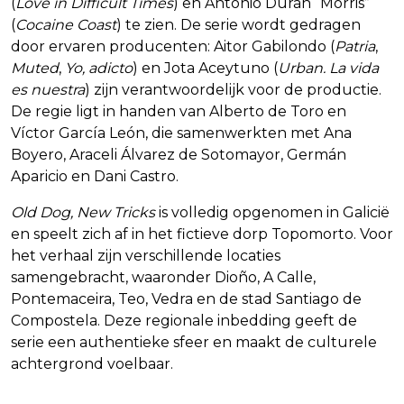
(
Love in Difficult Times
) en Antonio Durán “Morris”
(
Cocaine Coast
) te zien. De serie wordt gedragen
door ervaren producenten: Aitor Gabilondo (
Patria
,
Muted
,
Yo, adicto
) en Jota Aceytuno (
Urban. La vida
es nuestra
) zijn verantwoordelijk voor de productie.
De regie ligt in handen van Alberto de Toro en
Víctor García León, die samenwerkten met Ana
Boyero, Araceli Álvarez de Sotomayor, Germán
Aparicio en Dani Castro.
Old Dog, New Tricks
is volledig opgenomen in Galicië
en speelt zich af in het fictieve dorp Topomorto. Voor
het verhaal zijn verschillende locaties
samengebracht, waaronder Dioño, A Calle,
Pontemaceira, Teo, Vedra en de stad Santiago de
Compostela. Deze regionale inbedding geeft de
serie een authentieke sfeer en maakt de culturele
achtergrond voelbaar.