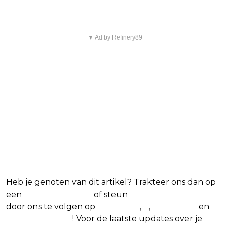
favoriete Netflix-films en -series
▼ Ad by Refinery89
Heb je genoten van dit artikel? Trakteer ons dan op
een
(virtuele) koffie
of steun
The Nerd Shepherd
door ons te volgen op
Facebook
,
X
,
Instagram
en
Google Nieuws
! Voor de laatste updates over je