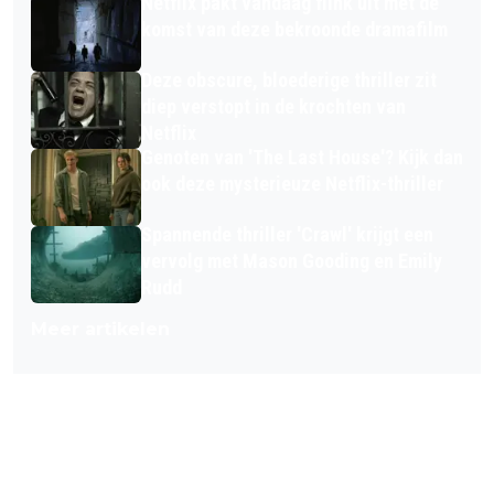
Netflix pakt vandaag flink uit met de
komst van deze bekroonde dramafilm
Deze obscure, bloederige thriller zit
diep verstopt in de krochten van
Netflix
Genoten van 'The Last House'? Kijk dan
ook deze mysterieuze Netflix-thriller
Spannende thriller 'Crawl' krijgt een
vervolg met Mason Gooding en Emily
Rudd
Meer artikelen