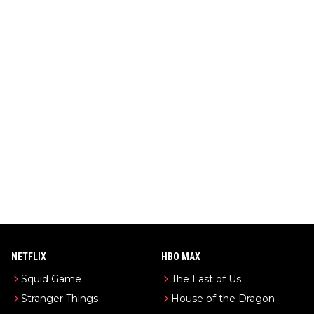
NETFLIX
HBO MAX
Squid Game
The Last of Us
Stranger Things
House of the Dragon