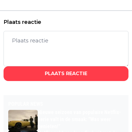
"Geweldig
Netflix
acteerwerk!"
Plaats reactie
PLAATS REACTIE
POPULAR NEWS
Nieuwe seizoen van populaire Netflix-
serie valt in de smaak: "Was weer
genieten!"