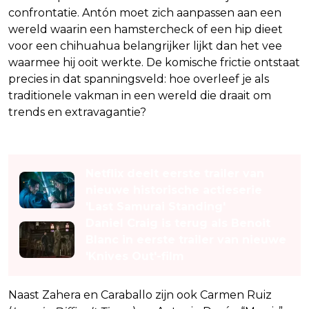
confrontatie. Antón moet zich aanpassen aan een
wereld waarin een hamstercheck of een hip dieet
voor een chihuahua belangrijker lijkt dan het vee
waarmee hij ooit werkte. De komische frictie ontstaat
precies in dat spanningsveld: hoe overleef je als
traditionele vakman in een wereld die draait om
trends en extravagantie?
Lees ook
Netflix deelt eerste trailer van
nieuwe historische actieserie
'Last Samurai Standing'
Daniel Craig is terug als Benoit
Blanc in eerste trailer van nieuwe
'Knives Out'-film
Naast Zahera en Caraballo zijn ook Carmen Ruiz