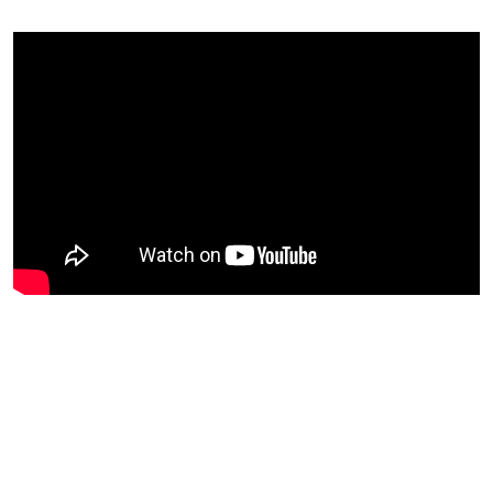
Blijf op de hoogte van jouw
favoriete Netflix-films en -
series