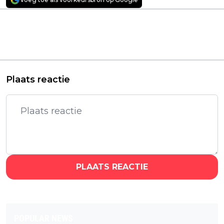
Vorig artikel
Volgend artikel
'Disciples: Domination'
Nieuwe 'Predator'-
verschijnt binnenkort
film 'Badlands' met
voor PC, PS5 en Xbox
Elle Fanning vanaf
Series X|S
vandaag te streamen
Plaats reactie
PLAATS REACTIE
POPULAR NEWS