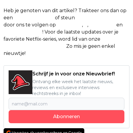
Heb je genoten van dit artikel? Trakteer ons dan op
een
(virtuele) koffie
of steun
The Nerd Shepherd
door ons te volgen op
Facebook
,
X
,
Instagram
en
Google Nieuws
! Voor de laatste updates over je
favoriete Netflix-series, word lid van onze
Alles over
Netflix Facebook-groep.
Zo mis je geen enkel
nieuwtje!
Schrijf je in voor onze Nieuwbrief!
Ontvang elke week het laatste nieuws,
reviews en exclusieve interviews
rechtstreeks in je inbox!
Abonneren
Voeg toe als voorkeursbron op Google