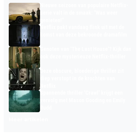
Nieuwe seizoen van populaire Netflix-
serie valt in de smaak: "Was weer
genieten!"
Netflix pakt vandaag flink uit met de
komst van deze bekroonde dramafilm
Genoten van 'The Last House'? Kijk dan
ook deze mysterieuze Netflix-thriller
Deze obscure, bloederige thriller zit
diep verstopt in de krochten van
Netflix
Spannende thriller 'Crawl' krijgt een
vervolg met Mason Gooding en Emily
Rudd
Meer artikelen