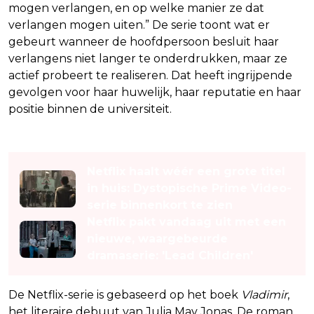
mogen verlangen, en op welke manier ze dat
verlangen mogen uiten.” De serie toont wat er
gebeurt wanneer de hoofdpersoon besluit haar
verlangens niet langer te onderdrukken, maar ze
actief probeert te realiseren. Dat heeft ingrijpende
gevolgen voor haar huwelijk, haar reputatie en haar
positie binnen de universiteit.
Lees ook
Netflix haalt wéér een grote titel
in huis: Dystopische Prime Video-
serie binnenkort te zien
Netflix pakt vandaag uit met een
nieuwe, waargebeurde
dramaserie: 'Lead Children'
De Netflix-serie is gebaseerd op het boek
Vladimir
,
het literaire debuut van Julia May Jonas. De roman