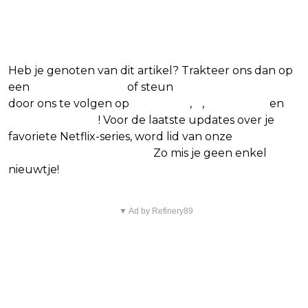
Blijf op de hoogte van jouw
favoriete Netflix-films en -series
Heb je genoten van dit artikel? Trakteer ons dan op
een
(virtuele) koffie
of steun
The Nerd Shepherd
door ons te volgen op
Facebook
,
X
,
Instagram
en
Google Nieuws
! Voor de laatste updates over je
favoriete Netflix-series, word lid van onze
Alles over
Netflix Facebook-groep
.
Zo mis je geen enkel
nieuwtje!
▼ Ad by Refinery89