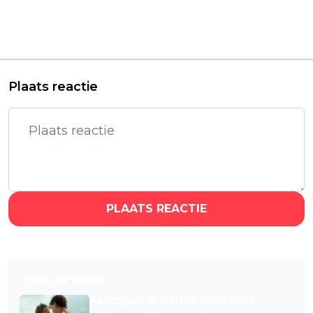
Nederlandse
thriller met Julia
horrorfilm vanaf
Roberts heeft een
vandaag te streamen
releasedatum op
Prime Video
Plaats reactie
PLAATS REACTIE
POPULAR NEWS
Aangrijpende Netflix-serie weet