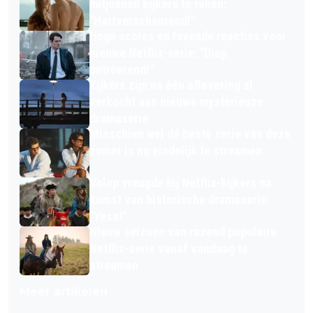
miljoenen kijkers te raken:
"Hartverscheurend!"
Hoge scores en lovende reacties voor
nieuwe Netflix-serie: "Diep
ontroerend!"
Kijkers zijn na één aflevering al
verkocht aan nieuwe mysterieuze
dramaserie
Misschien wel dé beste serie van deze
zomer is nu eindelijk te streamen
Volop vreugde bij Netflix-kijkers na
komst van historische dramaserie:
"Yess!"
Nieuw seizoen van razend populaire
Netflix-serie vanaf vandaag te
streamen
Meer artikelen