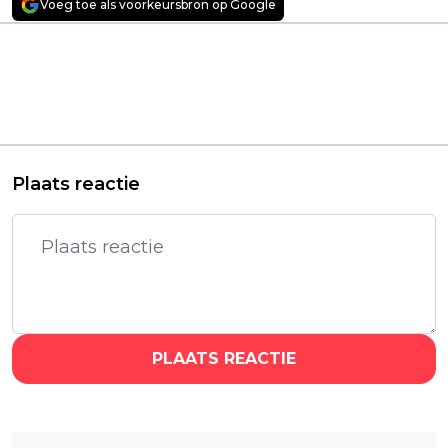
Voeg toe als voorkeursbron op Google
Vorig artikel
Volgend artikel
Netflix verlengt
Nieuwe Netflix-serie
juridische dramaserie
'Running Point' met
'The Lincoln Lawyer'
Kate Hudson
met een vierde
binnenkort te
seizoen
streamen
Plaats reactie
PLAATS REACTIE