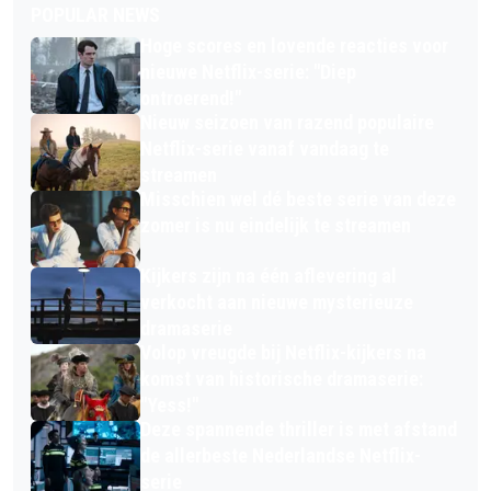
POPULAR NEWS
Hoge scores en lovende reacties voor
nieuwe Netflix-serie: "Diep
ontroerend!"
Nieuw seizoen van razend populaire
Netflix-serie vanaf vandaag te
streamen
Misschien wel dé beste serie van deze
zomer is nu eindelijk te streamen
Kijkers zijn na één aflevering al
verkocht aan nieuwe mysterieuze
dramaserie
Volop vreugde bij Netflix-kijkers na
komst van historische dramaserie:
"Yess!"
Deze spannende thriller is met afstand
de allerbeste Nederlandse Netflix-
serie