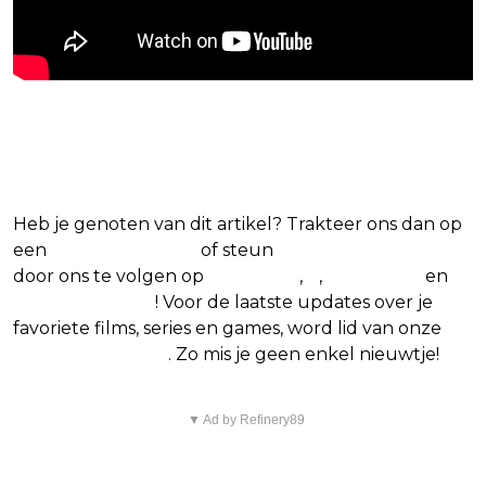
Blijf op de hoogte van jouw favoriete films
en series
Heb je genoten van dit artikel? Trakteer ons dan op
een
(virtuele) koffie
of steun
The Nerd Shepherd
door ons te volgen op
Facebook
,
X
,
Instagram
en
Google Nieuws
! Voor de laatste updates over je
favoriete films, series en games, word lid van onze
Facebook-groep
. Zo mis je geen enkel nieuwtje!
▼ Ad by Refinery89