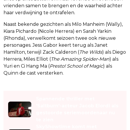
vrienden samen te brengen en de waarheid achter
haar verdwijning te ontrafelen.
Naast bekende gezichten als Milo Manheim (Wally),
Kiara Pichardo (Nicole Herrera) en Sarah Yarkin
(Rhonda), verwelkomt seizoen twee ook nieuwe
personages. Jess Gabor keert terug als Janet
Hamilton, terwijl Zack Calderon (
The Wilds
) als Diego
Herrera, Miles Elliot (
The Amazing Spider-Man
) als
Yuri en Ci Hang Ma (
Presto! School of Magic
) als
Quinn de cast versterken.
Lees ook
Spannende thriller met
'Saltburn'-acteur Jacob Elordi als
gestoorde seriemoordenaar nu
te zien
SkyShowtime komt met