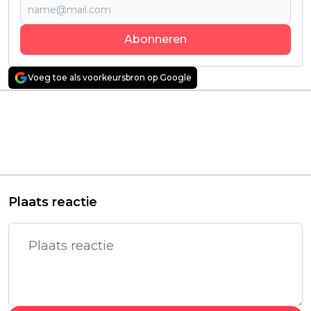
Abonneren
Voeg toe als voorkeursbron op Google
Vorig artikel
Volgend artikel
Alle seizoenen van
Nieuwe
deze ijzersterke sci-fi-
veelbelovende
serie staan nu op
Netflix-serie 'The East
Netflix
Palace' heeft officiële
trailer te pakken
Plaats reactie