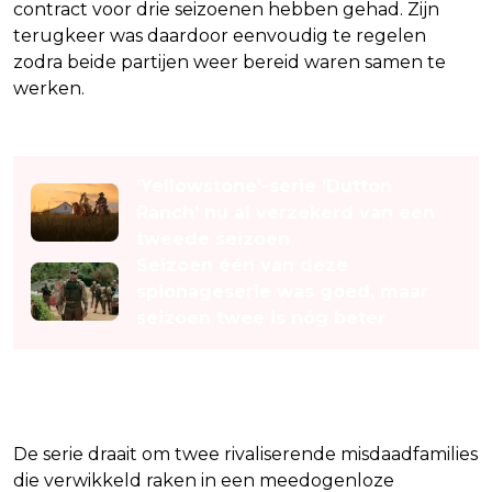
contract voor drie seizoenen hebben gehad. Zijn
terugkeer was daardoor eenvoudig te regelen
zodra beide partijen weer bereid waren samen te
werken.
Lees ook
'Yellowstone'-serie 'Dutton
Ranch' nu al verzekerd van een
tweede seizoen
Seizoen één van deze
spionageserie was goed, maar
seizoen twee is nóg beter
Waar gaat MobLand over?
De serie draait om twee rivaliserende misdaadfamilies
die verwikkeld raken in een meedogenloze