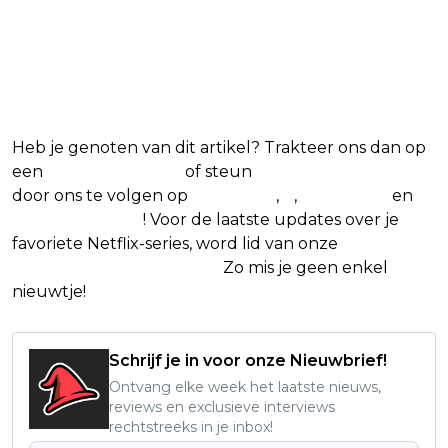
favoriete Netflix-films en -
series
Heb je genoten van dit artikel? Trakteer ons dan op
een
(virtuele) koffie
of steun
The Nerd Shepherd
door ons te volgen op
Facebook
,
X
,
Instagram
en
Google Nieuws
! Voor de laatste updates over je
favoriete Netflix-series, word lid van onze
Alles over
Netflix Facebook-groep.
Zo mis je geen enkel
nieuwtje!
Schrijf je in voor onze Nieuwbrief!
Ontvang elke week het laatste nieuws,
reviews en exclusieve interviews
rechtstreeks in je inbox!