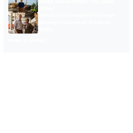
nieuwe Deense thriller 'The Secret
Woman'
Australische dramaserie met Hugo
Weaving is binnenkort te zien op
Netflix
Meer artikelen