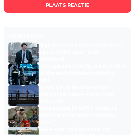
PLAATS REACTIE
POPULAR NEWS
Hoge scores en lovende reacties voor
nieuwe Netflix-serie: "Diep
ontroerend!"
Deze spannende thriller is met afstand
de allerbeste Nederlandse Netflix-
serie
Kijkers zijn na één aflevering al
verkocht aan nieuwe mysterieuze
dramaserie
Volop vreugde bij Netflix-kijkers na
komst van historische dramaserie:
"Yess!"
Netflix deelt officiële trailer van