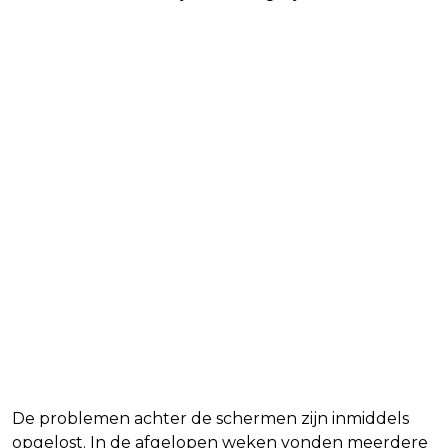
MobLand seizoen 3 krijgt
groen licht
De problemen achter de schermen zijn inmiddels
opgelost. In de afgelopen weken vonden meerdere