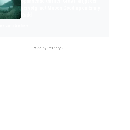
Spannende thriller 'Crawl' krijgt een
vervolg met Mason Gooding en Emily
Rudd
r artikelen
▼ Ad by Refinery89