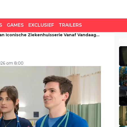
S
GAMES
EXCLUSIEF
TRAILERS
an Iconische Ziekenhuisserie Vanaf Vandaag
 iconische
PO
daag te zien
2026 om 8:00