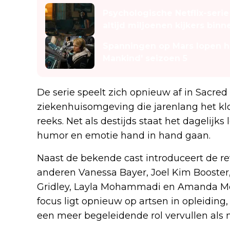
Psychologische Netflix-seri
altijd miljoenen kijkers binn
Spanningen op Mars lopen hoo
Mankind' seizoen 5
De serie speelt zich opnieuw af in Sacred 
ziekenhuisomgeving die jarenlang het kl
reeks. Net als destijds staat het dagelijks
humor en emotie hand in hand gaan.
Naast de bekende cast introduceert de r
anderen Vanessa Bayer, Joel Kim Booste
Gridley, Layla Mohammadi en Amanda Morr
focus ligt opnieuw op artsen in opleiding,
een meer begeleidende rol vervullen als