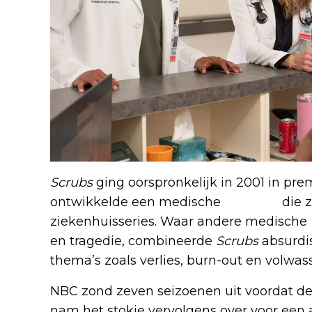
Scrubs
ging oorspronkelijk in 2001 in pr
ontwikkelde een medische
comedy
die z
ziekenhuisseries. Waar andere medische
en tragedie, combineerde
Scrubs
absurdi
thema’s zoals verlies, burn-out en volwa
NBC zond zeven seizoenen uit voordat de
nam het stokje vervolgens over voor een a