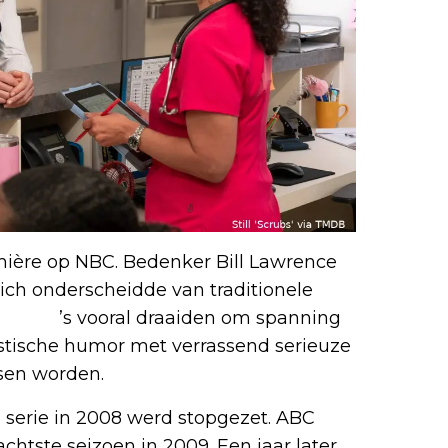
emière op NBC. Bedenker Bill Lawrence
ich onderscheidde van traditionele
drama
’s vooral draaiden om spanning
stische humor met verrassend serieuze
ssen worden.
 serie in 2008 werd stopgezet. ABC
chtste seizoen in 2009. Een jaar later