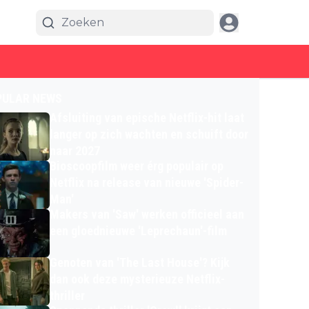
PULAR NEWS
Afsluiting van epische Netflix-hit laat
langer op zich wachten en schuift door
naar 2027
Bioscoopfilm weer érg populair op
Netflix na release van nieuwe 'Spider-
Man'
Makers van 'Saw' werken officieel aan
een gloednieuwe 'Leprechaun'-film
Genoten van 'The Last House'? Kijk
dan ook deze mysterieuze Netflix-
thriller