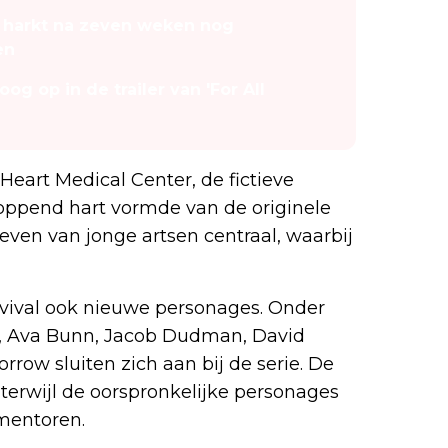
e harkt na zeven weken nog
en
g op in de trailer van 'For All
Heart Medical Center, de fictieve
oppend hart vormde van de originele
 leven van jonge artsen centraal, waarbij
evival ook nieuwe personages. Onder
r, Ava Bunn, Jacob Dudman, David
ow sluiten zich aan bij de serie. De
 terwijl de oorspronkelijke personages
 mentoren.