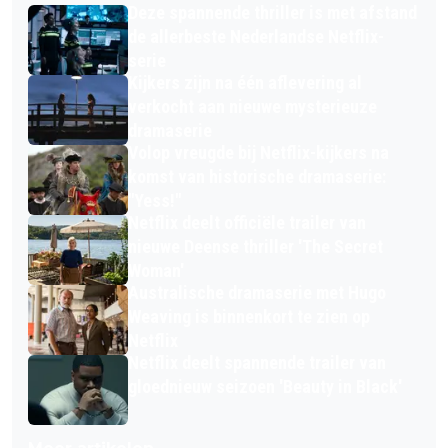
Deze spannende thriller is met afstand
de allerbeste Nederlandse Netflix-
serie
Kijkers zijn na één aflevering al
verkocht aan nieuwe mysterieuze
dramaserie
Volop vreugde bij Netflix-kijkers na
komst van historische dramaserie:
"Yess!"
Netflix deelt officiële trailer van
nieuwe Deense thriller 'The Secret
Woman'
Australische dramaserie met Hugo
Weaving is binnenkort te zien op
Netflix
Netflix deelt spannende trailer van
gloednieuw seizoen 'Beauty in Black'