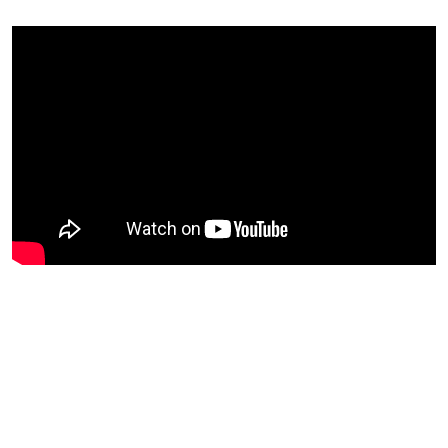
Blijf op de hoogte van jouw
favoriete Netflix-films en -
series