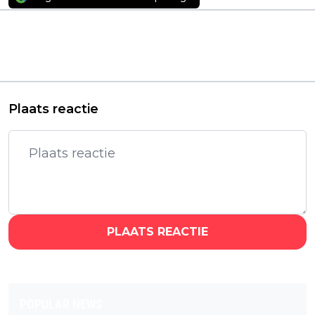
Vorig artikel
Volgend artikel
Nieuwe Zuid-
Exclusief: 'Rust &
Koreaanse Cannes-
Vreugd'-maker werkt
sensatie heeft eerste
aan nieuwe film
trailer te pakken
'Moord op de Rijn'
Plaats reactie
PLAATS REACTIE
POPULAR NEWS