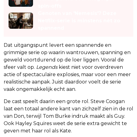
spin-offs
Genoten van 'Nemesis'? Deze
Netflix-serie is minstens nét zo
spannend
Dat uitgangspunt levert een spannende en
grimmige serie op waarin wantrouwen, spanning en
geweld voortdurend op de loer liggen. Vooral de
sfeer valt op.
Legends
kiest niet voor overdreven
actie of spectaculaire explosies, maar voor een meer
realistische aanpak. Juist daardoor voelt de serie
vaak ongemakkelijk echt aan.
De cast speelt daarin een grote rol. Steve Coogan
laat een totaal andere kant van zichzelf zien in de rol
van Don, terwijl Tom Burke indruk maakt als Guy.
Ook Hayley Squires weet de serie extra gewicht te
geven met haar rol als Kate.