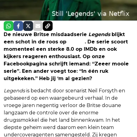
De nieuwe Britse misdaadserie
Legends
blijkt
een schot in de roos op
Netflix
. De serie scoort
momenteel een sterke 8.0 op IMDb en ook
kijkers reageren enthousiast. Op onze
Facebookpagina schrijft iemand: “Zeeer mooie
serie”. Een ander voegt toe: “In één ruk
uitgekeken.” Heb jij ‘m al gezien?
Legends
is bedacht door scenarist Neil Forsyth en
gebaseerd op een waargebeurd verhaal. In de
vroege jaren negentig verloor de Britse douane
langzaam de controle over de enorme
drugssmokkel die het land binnenkwam. In het
diepste geheim werd daarom een klein team
undercoveragenten samengesteld. Zij kregen