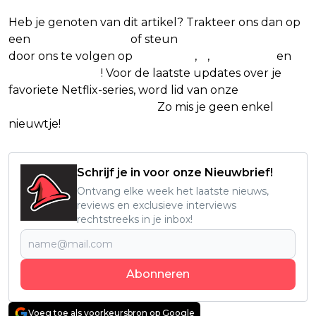
Heb je genoten van dit artikel? Trakteer ons dan op
een
(virtuele) koffie
of steun
The Nerd Shepherd
door ons te volgen op
Facebook
,
X
,
Instagram
en
Google Nieuws
! Voor de laatste updates over je
favoriete Netflix-series, word lid van onze
Alles over
Netflix Facebook-groep.
Zo mis je geen enkel
nieuwtje!
Schrijf je in voor onze Nieuwbrief!
Ontvang elke week het laatste nieuws,
reviews en exclusieve interviews
rechtstreeks in je inbox!
Abonneren
Voeg toe als voorkeursbron op Google