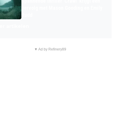
Spannende thriller 'Crawl' krijgt een
vervolg met Mason Gooding en Emily
Rudd
r artikelen
▼ Ad by Refinery89