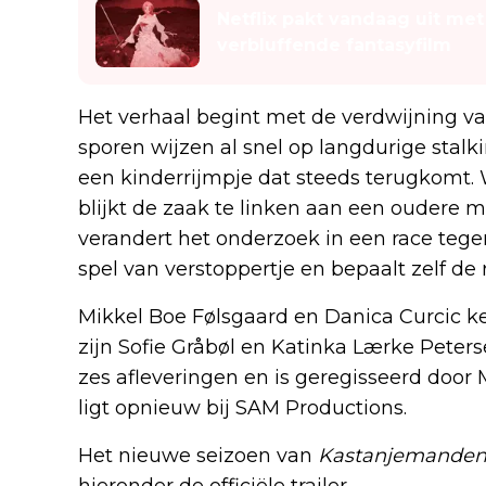
Netflix pakt vandaag uit me
verbluffende fantasyfilm
Het verhaal begint met de verdwijning van
sporen wijzen al snel op langdurige stalki
een kinderrijmpje dat steeds terugkomt
blijkt de zaak te linken aan een oudere 
verandert het onderzoek in een race tege
spel van verstoppertje en bepaalt zelf de 
Mikkel Boe Følsgaard en Danica Curcic ke
zijn Sofie Gråbøl en Katinka Lærke Peters
zes afleveringen en is geregisseerd door 
ligt opnieuw bij SAM Productions.
Het nieuwe seizoen van
Kastanjemande
hieronder de officiële trailer.