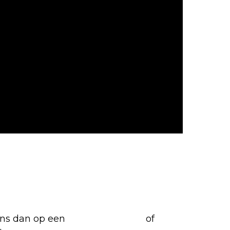
favoriete Netflix-films en
 ons dan op een
(virtuele) koffie
of