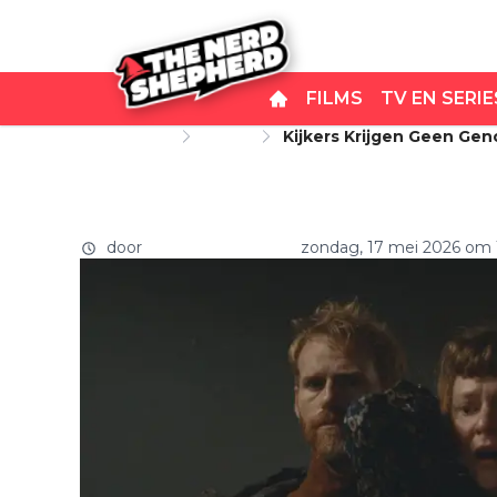
FILMS
TV EN SERIE
Startpagina
Series
Kijkers Krijgen Geen Gen
Kijkers krijgen geen geno
"Grandioos!"
Deense Netflix-serie: "Gra
door
Carlo van Remortel
zondag, 17 mei 2026 om 