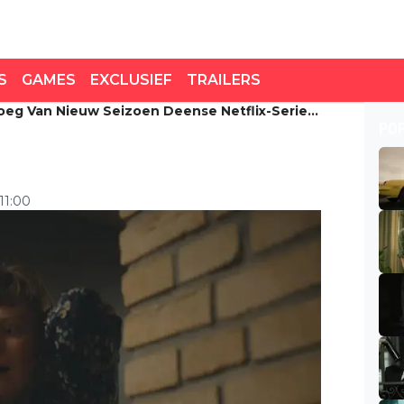
S
GAMES
EXCLUSIEF
TRAILERS
oeg Van Nieuw Seizoen Deense Netflix-Serie:
eg van nieuw seizoen
PO
ndioos!"
11:00