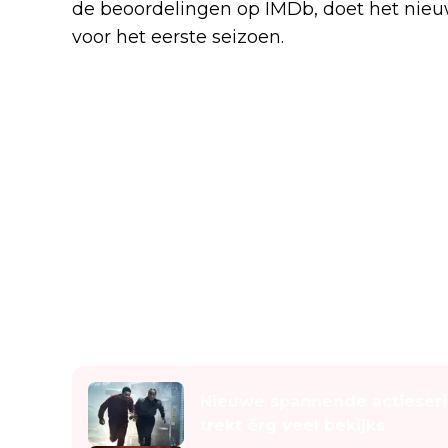
de beoordelingen op IMDb, doet het nie
voor het eerste seizoen.
Lees ook
Nieuwe spannende actieserie
trekt érg veel bekijks