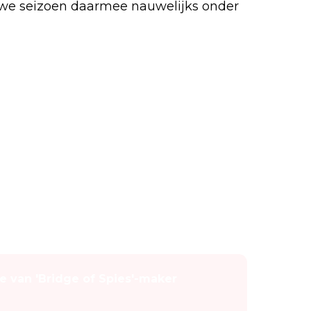
uwe seizoen daarmee nauwelijks onder
 van 'Bridge of Spies'-maker