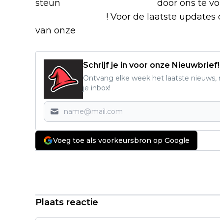
steun
The Nerd Shepherd
door ons te v
Google Nieuws
! Voor de laatste updates o
van onze
Alles over Netflix Facebook-g
Schrijf je in voor onze Nieuwbrief!
Ontvang elke week het laatste nieuws, r
je inbox!
Voeg toe als voorkeursbron op Google
Vorig artikel
Netflix strikt de rechten van nieuwe
tranentrekker 'I Can Only Imagine
2'
Plaats reactie