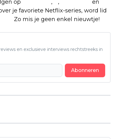
olgen op
Facebook
,
X
,
Instagram
en
ver je favoriete Netflix-series, word lid
roep.
Zo mis je geen enkel nieuwtje!
eviews en exclusieve interviews rechtstreeks in
Abonneren
Volgend artikel
Keanu Reeves is een
wraakzuchtige samoerai in nieuwe
stop-motionfilm 'Hidari'