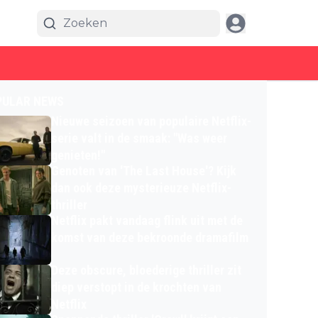
PULAR NEWS
Nieuwe seizoen van populaire Netflix-
serie valt in de smaak: "Was weer
genieten!"
Genoten van 'The Last House'? Kijk
dan ook deze mysterieuze Netflix-
thriller
Netflix pakt vandaag flink uit met de
komst van deze bekroonde dramafilm
Deze obscure, bloederige thriller zit
diep verstopt in de krochten van
Netflix