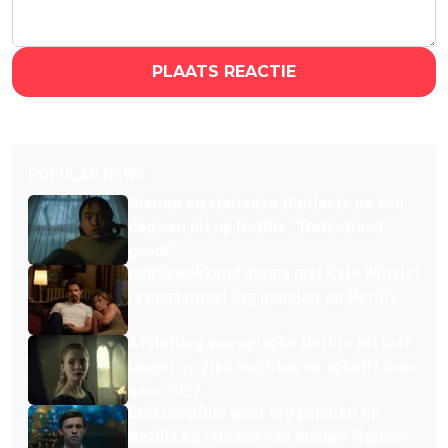
PLAATS REACTIE
POPULAR NEWS
Nieuwe mysterieuze thriller is na één
dag een hit op Netflix: "Ontzettend
goed!"
Indrukwekkend drama met Kate Winslet
is momenteel érg populair op Netflix
Afsluiting van epische Netflix-hit laat
langer op zich wachten en schuift door
naar 2027
Bioscoopfilm weer érg populair op
Netflix na release van nieuwe 'Spider-