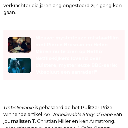
verkrachter die jarenlang ongestoord zijn gang kon
gaan.
Lees ook
Nieuwe mysterieuze misdaadfilm
met Pierce Brosnan en Helen
Mirren nu te zien op Netflix
Netflix-kijkers lovend over
duistere, mysterieuze BBC-serie:
"Absoluut een aanrader!"
Feiten achter de serie
Unbelievable
is gebaseerd op het Pulitzer Prize-
winnende artikel
An Unbelievable Story of Rape
van
journalisten T. Christian Miller en Ken Armstrong.