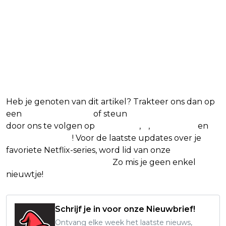
Heb je genoten van dit artikel? Trakteer ons dan op
een
(virtuele) koffie
of steun
The Nerd Shepherd
door ons te volgen op
Facebook
,
X
,
Instagram
en
Google Nieuws
! Voor de laatste updates over je
favoriete Netflix-series, word lid van onze
Alles over
Netflix Facebook-groep.
Zo mis je geen enkel
nieuwtje!
Schrijf je in voor onze Nieuwbrief!
Ontvang elke week het laatste nieuws,