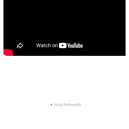
Blijf op de hoogte van jouw
favoriete Netflix-films en -series
▼ Ad by Refinery89