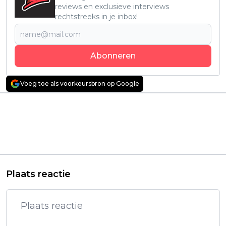
reviews en exclusieve interviews
rechtstreeks in je inbox!
Abonneren
Voeg toe als voorkeursbron op Google
Vorig artikel
Volgend artikel
Gemaskerde
Netflix deelt de trailer
moordenaar jaagt op
van nieuwe Zweeds
babysitter in de
serie 'Halva Malmö
officiële trailer van
består av killar som
'Night of the Reaper'
dumpat mig'
Plaats reactie