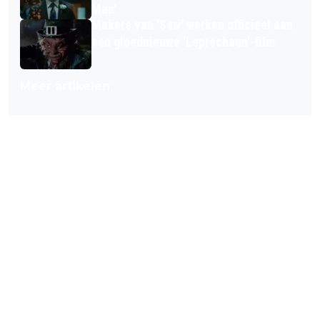
Man'
Makers van 'Saw' werken officieel aan
een gloednieuwe 'Leprechaun'-film
Meer artikelen