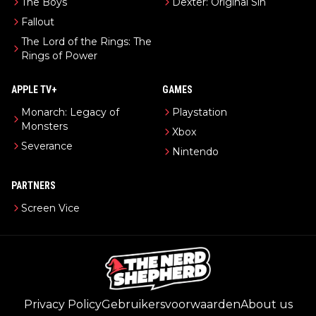
The Boys
Dexter: Original Sin
Fallout
The Lord of the Rings: The
Rings of Power
APPLE TV+
GAMES
Monarch: Legacy of
Playstation
Monsters
Xbox
Severance
Nintendo
PARTNERS
Screen Vice
Privacy Policy
Gebruikersvoorwaarden
About us