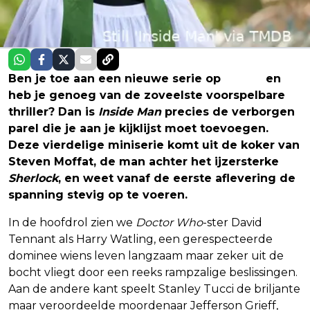
Ben je toe aan een nieuwe serie op
Netflix
en
heb je genoeg van de zoveelste voorspelbare
thriller? Dan is
Inside Man
precies de verborgen
parel die je aan je kijklijst moet toevoegen.
Deze vierdelige miniserie komt uit de koker van
Steven Moffat, de man achter het ijzersterke
Sherlock
, en weet vanaf de eerste aflevering de
spanning stevig op te voeren.
In de hoofdrol zien we
Doctor Who
-ster David
Tennant als Harry Watling, een gerespecteerde
dominee wiens leven langzaam maar zeker uit de
bocht vliegt door een reeks rampzalige beslissingen.
Aan de andere kant speelt Stanley Tucci de briljante
maar veroordeelde moordenaar Jefferson Grieff,