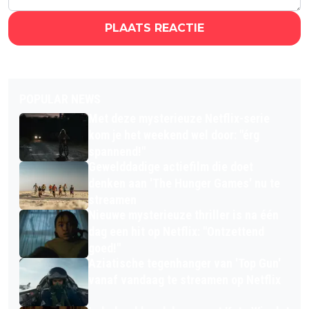
PLAATS REACTIE
POPULAR NEWS
Met deze mysterieuze Netflix-serie
kom je het weekend wel door: "érg
spannend!"
Gewelddadige actiefilm die doet
denken aan 'The Hunger Games' nu te
streamen
Nieuwe mysterieuze thriller is na één
dag een hit op Netflix: "Ontzettend
goed!"
Aziatische tegenhanger van 'Top Gun'
vanaf vandaag te streamen op Netflix