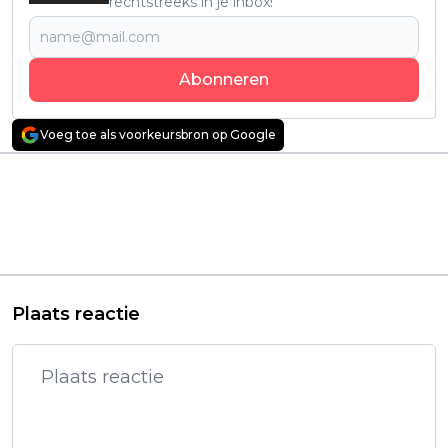
rechtstreeks in je inbox!
Abonneren
Voeg toe als voorkeursbron op Google
Vorig artikel
Volgend artikel
Keiharde politieserie
Recensie: 'Scary Movie
met 8,5 op IMDb
6' – Nostalgisch, érg
vanaf vandaag te zien
flauw en precies
op Netflix
daarom zo
vermakelijk
Plaats reactie