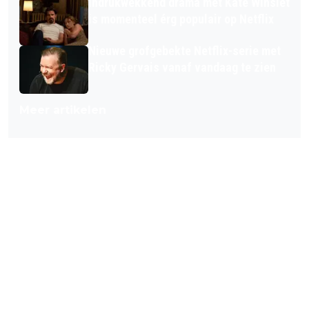
Indrukwekkend drama met Kate Winslet
is momenteel érg populair op Netflix
Nieuwe grofgebekte Netflix-serie met
Ricky Gervais vanaf vandaag te zien
Meer artikelen