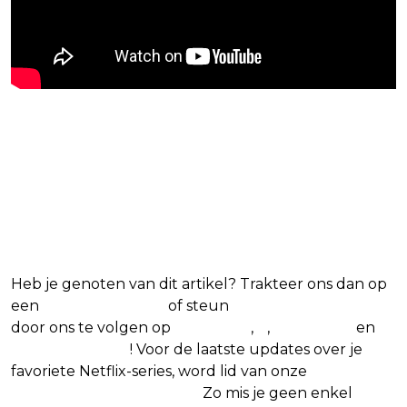
Blijf op de hoogte van jouw
favoriete Netflix-films en -
series
Heb je genoten van dit artikel? Trakteer ons dan op
een
(virtuele) koffie
of steun
The Nerd Shepherd
door ons te volgen op
Facebook
,
X
,
Instagram
en
Google Nieuws
! Voor de laatste updates over je
favoriete Netflix-series, word lid van onze
Alles over
Netflix Facebook-groep.
Zo mis je geen enkel