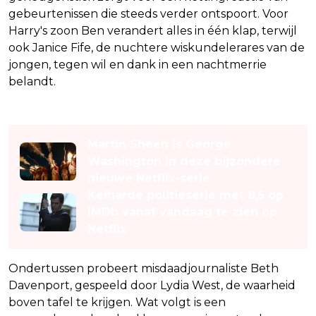
gebeurtenissen die steeds verder ontspoort. Voor
Harry's zoon Ben verandert alles in één klap, terwijl
ook Janice Fife, de nuchtere wiskundelerares van de
jongen, tegen wil en dank in een nachtmerrie
belandt.
Lees ook
Martin Sheen is George
Washington in deze bijzondere
nieuwe Netflix-serie
Keiharde politieserie met 8,5 op
IMDb vanaf vandaag te zien op
Netflix
Ondertussen probeert misdaadjournaliste Beth
Davenport, gespeeld door Lydia West, de waarheid
boven tafel te krijgen. Wat volgt is een